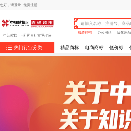
您好，
请登录
免费注册
服装鞋帽
办公用品
日化用品

热门行业分类
精品商标
电商商标
低价标