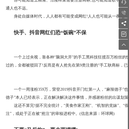
你可能知道五粮液、涪陵榨菜需要注册商标;也可能知道歌手、演

通人也不远。

身处自媒体时代，人人都有可能变成网红!人人也可能从一夜之间

快手、抖音网红们恐“饭碗”不保


一个上过央视，靠各种“脑洞大开”的手工黑科技狂揽百万粉丝的快
过的，全都被驳回了!反而是有人抢先在第9类注册的“手工耿商标，已
一个一周涨粉359万，荣登2019抖音开门红第一人，“麻辣德子
德子”本人已经表示，正在解决解决这件事情，并感谢粉丝的出谋划策
这还不算完!据不完全统计，“美食作家王刚”、“机智的党妹”、“
注”，或处于正在被“抢注”的审核进程中。(信息来源：环球网)