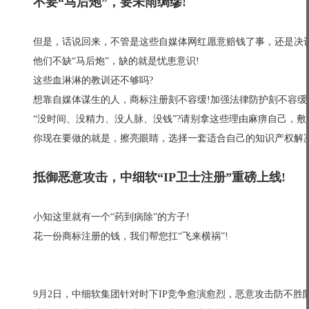
不要“马后炮”，要未雨绸缪!
但是，话说回来，不管是这些自媒体网红愿意赔钱了事，还是决议
他们不缺“马后炮”，缺的就是忧患意识!
这些血淋淋的教训还不够吗?
想靠自媒体谋生的人，商标注册刻不容缓!加强法律防护刻不容缓
“没时间、没精力、没人脉、没钱”?请别拿这些理由麻痹自己，敷
你现在要做的就是，擦亮眼睛，选择一套适合自己的知识产权解决
抵御恶意攻击，中细软“IP卫士注册”重磅上线!
小知这里就有一个“药到病除”的方子!
花一份商标注册的钱，我们帮您扛“飞来横祸”!
9月2日，中细软集团针对时下IP竞争愈演愈烈，恶意攻击防不胜防