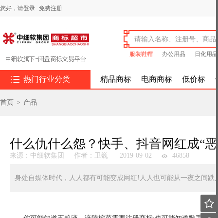
您好，
请登录
免费注册
服装鞋帽
办公用品
日化用品

热门行业分类
精品商标
电商商标
低价标
首页
>
产品
什么仇什么怨？快手、抖音网红成“恶
来源：中细软集团
作者：卫巍
2019-09-02
46858
身处自媒体时代，人人都有可能变成网红!人人也可能从一夜之间跌入
