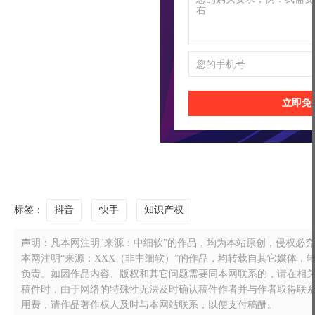
立即免
标签：
抖音
快手
知识产权
声明：凡本网注明"来源：中细软"的作品，均为本站原创，侵权必究！转载
本网注明“来源：XXX（非中细软）”的作品，均转载自其它媒体
负责。如因作品内容、版权和其它问题需要同本网联系的，请在相关作品刊
稿件时，由于网络的特殊性无法及时确认稿件作者并与作者取得联
用费，请作品著作权人及时与本网站联系，以便支付稿酬。