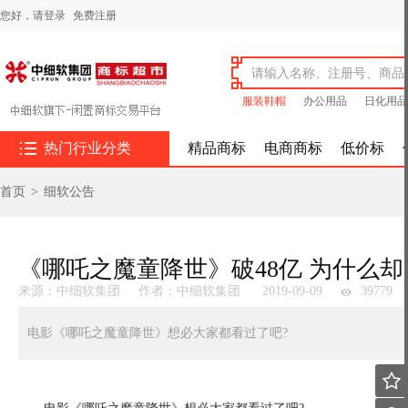
您好，
请登录
免费注册
服装鞋帽
办公用品
日化用品

热门行业分类
精品商标
电商商标
低价标
首页
>
细软公告
《哪吒之魔童降世》破48亿 为什么
来源：中细软集团
作者：中细软集团
2019-09-09
39779
电影《哪吒之魔童降世》想必大家都看过了吧?
