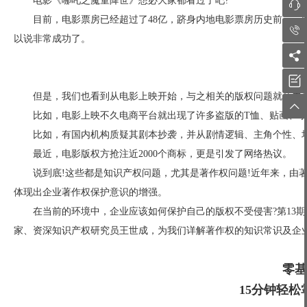
电影《哪吒之魔童降世》想必大家都看过了吧?

目前，电影票房已经超过了48亿，跻身内地电影票房历史前三，

以说非常成功了。


但是，我们也看到从电影上映开始，与之相关的版权问题就从未

比如，电影上映不久电商平台就出现了许多盗版的T恤、贴画、
比如，有国内机构质疑其剧本抄袭，并从剧情逻辑、主角个性、
最近，电影版权方抢注近2000个商标，更是引发了网络热议。
说到底!这些都是知识产权问题，尤其是著作权问题!近年来，由
体现出企业著作权保护意识的增强。
在当前的环境中，企业应该如何保护自己的版权不受侵害?第13
家、资深知识产权研究员王世成，为我们详解著作权的知识常识及企
零基
15分钟轻