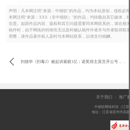
声明：凡本网注明"来源：中细软"的作品，均为本站原创，侵权必究！转载
本网注明“来源：XXX（非中细软）”的作品，均转载自其它媒体
负责。如因作品内容、版权和其它问题需要同本网联系的，请在相关作品刊
稿件时，由于网络的特殊性无法及时确认稿件作者并与作者取得联
用费，请作品著作权人及时与本网站联系，以便支付稿酬。

刘德华《扫毒2》被起诉索赔1亿；诺奖得主莫言开公号，想和年轻人聊聊天
关于我们
推广
|
中细软网络科技（江苏
地址：江苏省苏州市高新区长