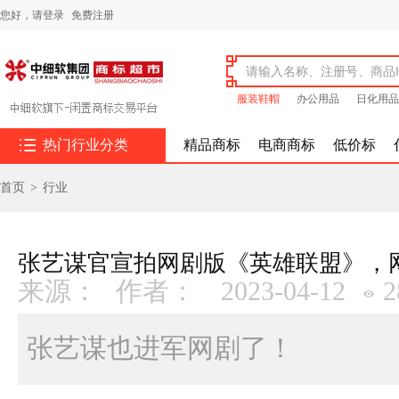
您好，
请登录
免费注册
服装鞋帽
办公用品
日化用品

热门行业分类
精品商标
电商商标
低价标
首页
>
行业
张艺谋官宣拍网剧版《英雄联盟》，
来源：
作者：
2023-04-12
2
张艺谋也进军网剧了！