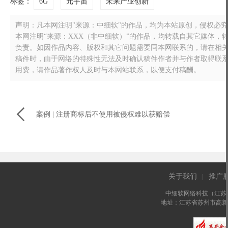
标签：
6G
元宇宙
未来产业创新
声明：凡本网注明"来源：中细软"的作品，均为本站原创，侵权必究！转载
本网注明“来源：XXX（非中细软）”的作品，均转载自其它媒体
负责。如因作品内容、版权和其它问题需要同本网联系的，请在相关作品刊
稿件时，由于网络的特殊性无法及时确认稿件作者并与作者取得联
用费，请作品著作权人及时与本网站联系，以便支付稿酬。

案例 | 注册商标后不使用被侵权难以获赔偿
关于我们
推广
|
中细软网络科技（江苏
地址：江苏省苏州市高新区长