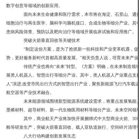
数字创意等领域的创新应用。
面向未来生命健康和医疗需求，本市将在海淀、石景山、通州
细胞治疗与再生医学、脑科学与脑机接口、合成生物等细分产业。其
患病风险筛查、预防以及靶向治疗等领域开展临床试验和应用推广。
突破火箭垂直回收等关键技术
“制定这份方案，是为了抢抓新一轮科技和产业变革机遇，促
势，更好服务新时代首都高质量发展。”相关负责人说，培育未来产
传统产业也将向“未来”转型。《方案》明确，在未来制造领域
展类人机器人、智慧出行等细分产业。其中，类人机器人产业重点支持
人”演进;改变市民出行方式的智慧出行产业，聚焦新能源飞行汽车载
航空器等产业技术融合。
未来能源领域围绕新型能源系统建设需求，将重点发展氢能、
墨烯材料、超导材料、新一代生物医用材料等细分产业。未来空间领
其中，商业航天产业将加快开展捆绑式中大型商业火箭、3D
舱等研发生产，突破火箭垂直回收、载人亚轨道旅行、空间碎片清理
八大行动构建创新发展生态