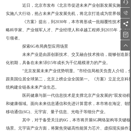

近日，北京市发布《北京市促进未来产业创新发展实施方案》。

实施八大行动，抢占未来产业发展先机，将北京打造成为世界领先的
《方案》提出，到2030年，本市将形成一批颠覆性技术和重

略科学家、产业领军人才、产业经理人和卓越工程师;到2035年，

引领者。

探索6G布局典型应用场景
未来产业是由原创新技术、交叉融合技术推动，能够创造新需
化初期，具备在未来5到15年成长为千亿规模潜力的产业。
“北京发展未来产业优势明显。”市经信局相关负责人介绍，全
跟美国位居全球第二，北京上榜企业全国第一。《方案》立足北京科
统构建全链条未来产业生态。
医药健康与新一代信息技术是支撑北京产业发展的“双发动机”
和健康领域。面向未来信息通信和先进计算需求，本市将在海淀、朝
移动通信(6G)、元宇宙、量子信息、光电子等细分产业。
其中，对于备受关注的6G，本市将开展6G网络架构等关键核
场景。元宇宙产业方面，将聚焦突破高性能算力芯片、虚拟现实操作