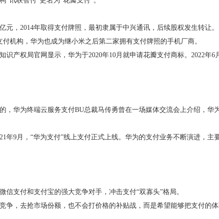
讯联智付”更名为“花瓣支付”。
亿元，2014年取得支付牌照，最初隶属于中兴通讯，后续股权发生转让。
支付机构，华为也成为继小米之后第二家拥有支付牌照的手机厂商。
权局官网显示，华为于2020年10月就申请花瓣支付商标。2022年6
，华为终端云服务支付BU总裁马传勇曾在一场媒体交流会上介绍，华
021年9月，“华为支付”线上支付正式上线。华为的支付业务不断演进，主
信支付和支付宝的强大竞争对手，冲击支付“双寡头”格局。
争，去抢市场份额，也不会打价格的补贴战，而是希望能够把支付的体