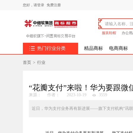
您好，
请登录
免费注册
服装鞋帽
办公用

热门行业分类
精品商标
电商商标
首页
>
行业
“花瓣支付”来啦！华为要跟微
来源：
作者：
2023-10-19
3559
近日，华为支付业务再有新进展——旗下支付机构“讯联