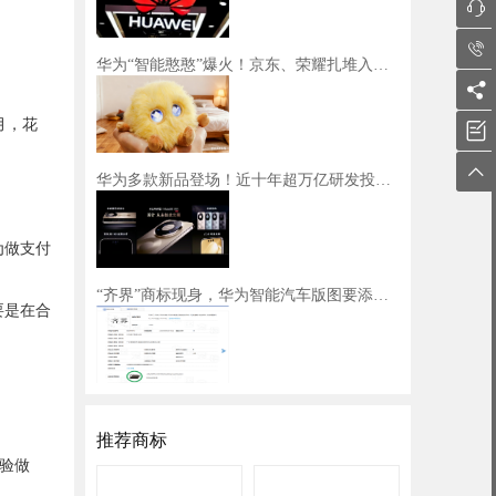


华为“智能憨憨”爆火！京东、荣耀扎堆入局，知识产权布局成关键！

月，花


华为多款新品登场！近十年超万亿研发投入成果斐然
为做支付
“齐界”商标现身，华为智能汽车版图要添新“界”了吗？
要是在合
推荐商标
验做