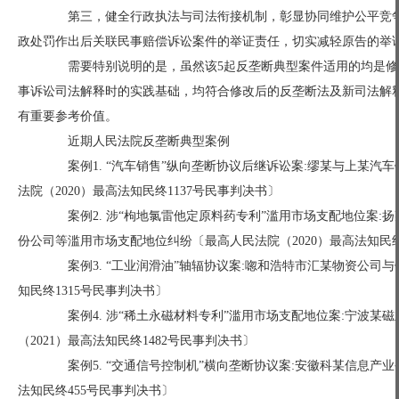
第三，健全行政执法与司法衔接机制，彰显协同维护公平竞争秩
政处罚作出后关联民事赔偿诉讼案件的举证责任，切实减轻原告的举
需要特别说明的是，虽然该5起反垄断典型案件适用的均是修
事诉讼司法解释时的实践基础，均符合修改后的反垄断法及新司法解
有重要参考价值。
近期人民法院反垄断典型案例
案例1. “汽车销售”纵向垄断协议后继诉讼案:缪某与上某汽
法院（2020）最高法知民终1137号民事判决书〕
案例2. 涉“枸地氯雷他定原料药专利”滥用市场支配地位案:
份公司等滥用市场支配地位纠纷〔最高人民法院（2020）最高法知民终
案例3. “工业润滑油”轴辐协议案:唿和浩特市汇某物资公司与
知民终1315号民事判决书〕
案例4. 涉“稀土永磁材料专利”滥用市场支配地位案:宁波某
（2021）最高法知民终1482号民事判决书〕
案例5. “交通信号控制机”横向垄断协议案:安徽科某信息产业
法知民终455号民事判决书〕