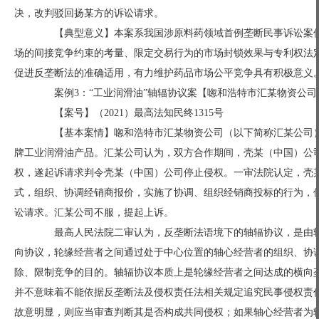
决，改判驳回扬某方的诉讼请求。
【典型意义】本案系我国涉原料药领域首例垄断民事诉讼案件
场的间接竞争约束的考量、限定交易行为的市场封锁效果与专利权法
促进反垄断法的准确适用，有力维护药品市场公平竞争具有积极意义
案例3：“工业润滑油”轴辐协议案【唿和浩特市汇某物资公司
【案号】（2021）最高法知民终1315号
【基本案情】唿和浩特市汇某物资公司（以下简称汇某公司）
牌工业润滑油产品。汇某公司认为，双方合作期间，壳某（中国）公
权，遂起诉请求判令壳某（中国）公司停止侵权。一审法院认定，壳
式，组织、协调经销商报价，实施了协调、组织经销商投标的行为，
讼请求。汇某公司不服，提起上诉。
最高人民法院二审认为，反垄断法语境下的轴辐协议，是由轴
向协议，轮缘经营者之间通过处于中心位置的轴心经营者的组织、协
除、限制竞争的目的。轴辐协议本质上是轮缘经营者之间达成的横向垄
并不意味着不能依据反垄断法及侵权责任法相关规定追究民事侵权责
故意明显，则应当审查判断其是否构成共同侵权；如果轴心经营者为