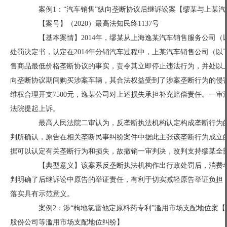
案例1：“汽车销售”纵向垄断协议后继诉讼案【缪某与上某汽
【案号】（2020）最高法知民终1137号
【基本案情】2014年，缪某从上海逸某汽车销售服务公司（以
处罚决定书，认定在2014年分销汽车过程中，上某汽车销售公司（
售商品最低价格垄断协议的事实，责令其立即停止违法行为，并处以
向垄断协议期间购买涉案车辆，其合法权益受到了涉案垄断行为的侵
维权合理开支7500元，逸某公司对上述损失承担补充赔偿责任。一
法院提起上诉。
最高人民法院二审认为，反垄断执法机构认定构成垄断行为的
判所确认，原告在相关垄断民事纠纷案件中据此主张该垄断行为成立
据可以认定有关垄断行为和损失，故撤销一审判决，改判支持缪某全
【典型意义】该案系反垄断执法机构作出行政处罚后，消费者
判明确了后继诉讼中原告的举证责任，有利于切实减轻原告举证负担
落实具有示范意义。
案例2：涉“枸地氯雷他定原料药专利”滥用市场支配地位案【
股份公司等滥用市场支配地位纠纷】