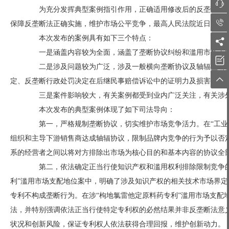

为充分发挥典型案例指引作用，正确适用修改后的反垄断法和

保障反垄断法正确实施，维护市场公平竞争，最高人民法院近日，发
本次发布的案例具有如下三个特点：

一是涵盖内容较为全面，涵盖了垄断协议纠纷和滥用市场支配

二是涉及问题较为广泛，涉及一般横向垄断协议及轴辐垄断协

定、反垄断行政处罚决定在后继民事赔偿诉讼中的证明力及损害赔偿
三是案件影响较大，有关案例都受到业内广泛关注，有关涉外
本次发布的典型案例体现了如下司法导向：
第一，严格规制垄断协议，切实维护市场竞争活力。在“工业润
组织和主导下游销售商达成轴辐协议，限制品牌内竞争的行为予以否定
系的经营者之间以将对方排除出市场为核心目的和基本内容的协议全
第二，依法确定正当行使知识产权和滥用权利排除限制竞争的
利”滥用市场支配地位案中，明确了涉及知识产权的相关技术市场界
专利不构成垄断行为。在涉“枸地氯雷他定原料药专利”滥用市场支配
法，并特别强调依法正当行使特定专利权的必然结果并非反垄断法意
状况和创新风险，保证专利权人依法获得合理回报，维护创新动力。