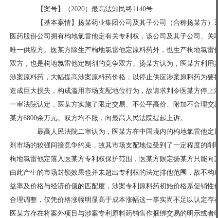
【案号】（2020）最高法知民终1140号
【基本案情】扬某药业集团公司及其子公司（合称扬某方）系商
医药股份公司拥有枸地氯雷他定有关专利权，该公司及其子公司、关联
唯一供应方。医某方除生产枸地氯雷他定原料药外，也生产枸地氯雷
双方，也是枸地氯雷他定制剂的竞争双方。扬某方认为，医某方利用
涉案原料药，大幅提高涉案原料药价格，以停止供应涉案原料药为要
造成巨大损失，构成滥用市场支配地位行为，故请求判令医某方停止
一审法院认定，医某方实施了限定交易、不公平高价、附加不合理交
某方6800余万元。双方均不服，向最高人民法院提起上诉。
最高人民法院二审认为，医某方在中国境内的枸地氯雷他定原
剂市场的较强间接竞争约束，故其市场支配地位受到了一定程度的削
枸地氯雷他定落入医某方专利权保护范围，医某方限定扬某方只能向
由此产生的市场封锁效果也并未超出专利权的法定排他范围，故不构
益率及价格与经济价值的匹配度，涉案专利原料药初始价格系促销性
合理调整，仅凭价格涨幅明显高于成本涨幅这一事实尚不足以认定存
医某方存在将案外项目与涉案专利原料药销售作捆绑交易的明示或者