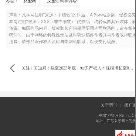
标签：
反垄断
反垄断民事诉讼
声明：凡本网注明"来源：中细软"的作品，均为本站原创，侵权必究！转载
本网注明“来源：XXX（非中细软）”的作品，均转载自其它媒体
负责。如因作品内容、版权和其它问题需要同本网联系的，请在相关作品刊
稿件时，由于网络的特殊性无法及时确认稿件作者并与作者取得联
用费，请作品著作权人及时与本网站联系，以便支付稿酬。

关注 | 国知局：截至2023年底，知识产权人才规模增长至86万人
关于我们
推广
|
中细软网络科技（江苏
地址：江苏省苏州市高新区长