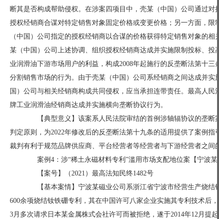
断其是否构成帮助侵权。在涉案四项目中，壳某（中国）公司通过对
授权经销商合谋对特定销售对象固定价格或变更价格；另一方面，限
（中国）公司指定的授权经销商以合谋的价格获得特定销售对象的相
某（中国）公司上述协调、组织授权经销商达成并实施限制投标、投
业润滑油下游市场用户的利益，构成2008年起施行的反垄断法第十
分割销售市场的行为。由于壳某（中国）公司系经销商之间达成并实
国）公司与相关经销商构成共同侵权，应当承担连带责任。最高人民
牌工业润滑油经销商达成并实施横向垄断协议行为。
【典型意义】该案系人民法院审结的首例涉轴辐协议的垄断案
判定原则，为2022年修改后的反垄断法第十九条的适用提供了案例
裁判有利于规范品牌供应商、平台经营者等经营者与下游经营者之间
案例4：涉“稀土永磁材料专利”滥用市场支配地位案【宁波某
【案号】（2021）最高法知民终1482号
【基本案情】宁波某磁业公司系浙江省宁波市经营生产烧结钕
600余项烧结钕铁硼专利，其在中国许可八家企业实施其专利技术后，决
3月多次请求日本某金属株式会社许可而被拒绝，遂于2014年12月