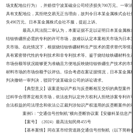
场支配地位行为），并赔偿宁波某磁业公司经济损失700万元。一审
具有支配地位，其拒绝交易无正当理由，故判令日本某金属株式会社
失490万元。日本某金属株式会社不服，提起上诉。
最高人民法院二审认为，本案证据不足以证明日本某金属株式
结钕铁硼所必需的专利的许可市场，故难以认定本案相关市场为日本
关市场。在此情况下，根据烧结钕铁硼材料生产技术的需求替代等情
具有紧密替代性的专利技术和非专利技术等。鉴于烧结钕铁硼材料生
市场份额等状况能够更为准确且方便地反映烧结钕铁硼生产技术的市
材料市场的市场份额予以评估。综合考虑在案证据情况，日本某金属
判决撤销一审判决，驳回宁波某磁业公司的诉讼请求。
【典型意义】该案是知识产权与反垄断相互交织的典型案件，
过科学合理界定相关市场，依法改判认定外方权利人拒绝涉案专利许
合法权益的司法理念和依法公正裁判涉知识产权滥用的反垄断案件的
案例5：“交通信号控制机”横向垄断协议案【安徽科某信息产
【案号】（2024）最高法知民终455号
【基本案情】同在某市经营道路交通信号控制机（以下简称信