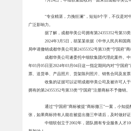
7月24日，中细软集团收到一面来自成都华美公
“专业精湛，力挽狂澜”，短短8个字，不仅是对
广泛影响力。
据了解，成都华美公司拥有第24355352号第33
2024年3月5日，胡某某依据《中华人民共和国
局申请撤销成都华美公司第24355352号第33类“宁国府
成都华美公司遂委托中细软集团代理此案件。中细软
年03月05日至2024年03月04日这一指定期间内对“
票、送货单、产品照片、货架陈列照片、销售合同及发票
收集的证据可以证明成都华美公司及被许可人于指定
拥有的第24355352号第33类“宁国府”注册商标不予撤销。
通过“宁国府”商标被提“商标撤三”一案，小知提醒
张，如果商标持有人能在被提出撤三申请后，及时做好证
中细软创立于2002年，团队拥有专业服务人才1