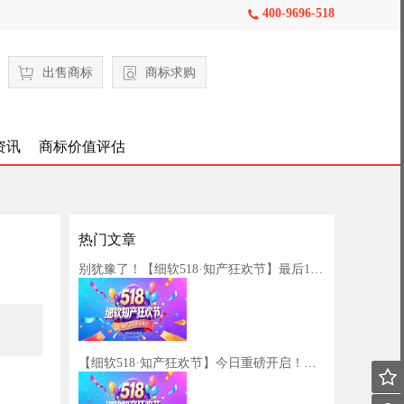
400-9696-518

出售商标
商标求购
资讯
商标价值评估
热门文章
别犹豫了！【细软518·知产狂欢节】最后1天，速抢→
【细软518·知产狂欢节】今日重磅开启！一站式知产服务，等您来抢！
