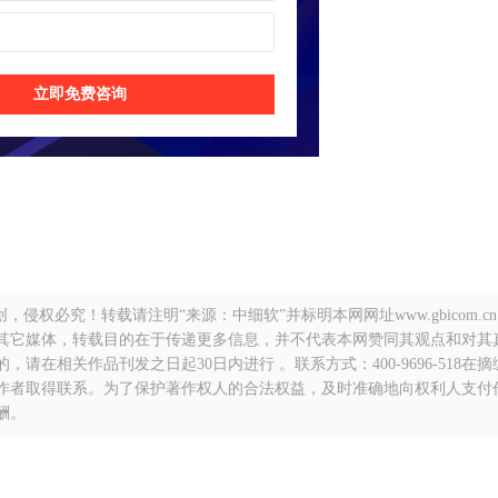
立即免费咨询
侵权必究！转载请注明“来源：中细软”并标明本网网址www.gbicom.c
自其它媒体，转载目的在于传递更多信息，并不代表本网赞同其观点和对其
在相关作品刊发之日起30日内进行 。联系方式：400-9696-518在
作者取得联系。为了保护著作权人的合法权益，及时准确地向权利人支付
酬。