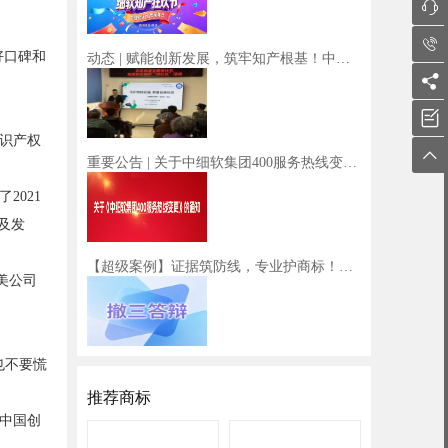


好口碑和
动态 | 赋能创新发展，筑牢知产根基！中细软集团成功开展知识产权宣传周系列活动


识产权

重要公告 | 关于中细软集团400服务热线变更的通知
021
同及发
【超级案例】证据筑防线，专业护商标！中细软助力企业打赢撤三保卫战
美公司
也不要慌
推荐商标
为中国创