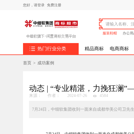
您好，
请登录
免费注册
服装鞋帽
办公用

热门行业分类
精品商标
电商商标
首页
>
成功案例
动态 | “专业精湛，力挽狂澜
来源：
作者：
2024-07-26
4584
7月24日，中细软集团收到一面来自成都华美公司卫先