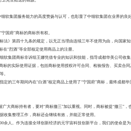
司卫先生赠送的锦旗。
中细软集团服务能力的高度赞扬与认可，也彰显了中细软集团在业界的良
类“宁国府”商标的商标所有权。
商标法》第四十九条的规定，以无正当理由连续三年不使用为由，向国家知
”商标在“烈酒”等全部核定使用商品上的注册。
集团商标非诉组王娜凭借专业的知识和技能，指导成都华美公司收集了2
宁国府”商标的实际使用证据，包括商标使用授权许可合同、检验报告、买卖合
等。
的三年期间内在“白酒”核定商品上使用了“宁国府”商标，最终成都华
广大商标持有者，要对“商标撤三”加以重视。同时，商标被提“撤三”，
据收集整理工作，商标还会继续有效，并能正常使用。
000余人。作为连接全球创新经济的元宇宙科技创新平台，我们的使命是