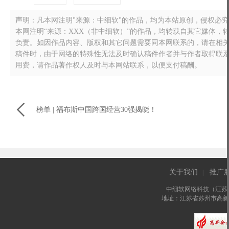
声明：凡本网注明"来源：中细软"的作品，均为本站原创，侵权必究！转载
本网注明“来源：XXX（非中细软）”的作品，均转载自其它媒体
负责。如因作品内容、版权和其它问题需要同本网联系的，请在相关作品刊
稿件时，由于网络的特殊性无法及时确认稿件作者并与作者取得联
用费，请作品著作权人及时与本网站联系，以便支付稿酬。

榜单 | 福布斯中国跨国经营30强揭晓！
关于我们
推广
|
中细软网络科技（江苏
地址：江苏省苏州市高新区长