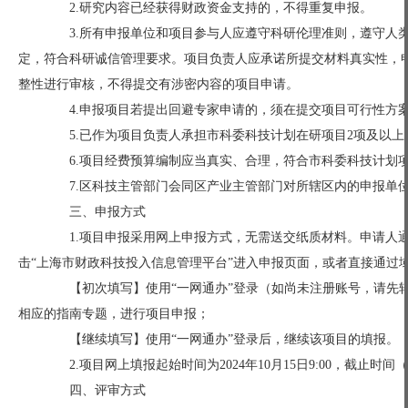
2.研究内容已经获得财政资金支持的，不得重复申报。
3.所有申报单位和项目参与人应遵守科研伦理准则，遵守人类
定，符合科研诚信管理要求。项目负责人应承诺所提交材料真实性，
整性进行审核，不得提交有涉密内容的项目申请。
4.申报项目若提出回避专家申请的，须在提交项目可行性方案
5.已作为项目负责人承担市科委科技计划在研项目2项及以上
6.项目经费预算编制应当真实、合理，符合市科委科技计划项
7.区科技主管部门会同区产业主管部门对所辖区内的申报单位
三、申报方式
1.项目申报采用网上申报方式，无需送交纸质材料。申请人通过“中国上海
击“上海市财政科技投入信息管理平台”进入申报页面，或者直接通过域名https://
【初次填写】使用“一网通办”登录（如尚未注册账号，请先转
相应的指南专题，进行项目申报；
【继续填写】使用“一网通办”登录后，继续该项目的填报。
2.项目网上填报起始时间为2024年10月15日9:00，截止时间（含
四、评审方式