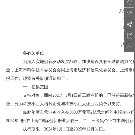

关于发布上

“科技创

科技小

申报指
沪科指南〔

各有关单位：
为深入实施创新驱动发展战略，加快建设具有全球影响力的科
业，上海市科学技术委员会会同上海市经济和信息化委员会、上海市财政
报工作。现将有关事项通知如下：
一、征集范围
支持对象：面向2021年1月1日前工商注册的，已获得高新技
业。分为科技小巨人培育企业与科技小巨人企业两类予以支持。
鼓励年度主营业务收入在3000万元至2亿元之间的申报企业积
2024年“创·在上海”国际创新创业大赛一、二、三等奖企业或中国创
执行期限：2024年1月1日至2025年12月31日。