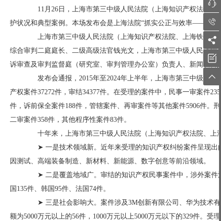

11月26日，上海市第三中级人民法院（上海知识产权法院、

护状况和典型案例。本场发布会是上海法院“抓实公正与效率——深入
上海市第三中级人民法院（上海知识产权法院、上海铁路运输

综合审判二庭庭长、二级高级法官钱光文，上海市第三中级人民法院

诉审查及审判监督庭（研究室、审判管理办公室）负责人、新闻发言

发布会通报，2015年至2024年上半年，上海市第三中级人
产权案件37272件，审结34377件。在受理的案件中，民事一审案件23
件，诉前保全案件188件，管辖案件、再审案件等其他案件5906件。刑
二审案件358件，其他程序性案件83件。
十年来，上海市第三中级人民法院（上海知识产权法院、上海
➤ 一是技术领域新。近年来受理的知识产权纠纷案件呈现出向
因测试、高端装备制造、新材料、新能源、数字创意等前沿领域。
➤ 二是覆盖地域广。审结的知识产权民事案件中，涉外案件涉及
国135件、韩国95件、法国74件。
➤ 三是社会影响大。案件涉及3M创新有限公司、华为技术有
额为5000万元以上的56件，1000万元以上5000万元以下的329件