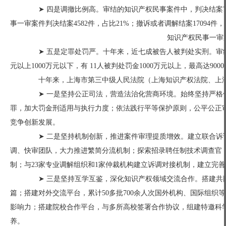
➤ 四是调撤比例高。审结的知识产权民事案件中，判决结案7780
事一审案件判决结案4582件，占比21%；撤诉或者调解结案17094件，
知识产权民事一审
➤ 五是定罪处罚严。十年来，近七成被告人被判处实刑。审结的
元以上1000万元以下，有 11人被判处罚金1000万元以上，最高达9
十年来，上海市第三中级人民法院（上海知识产权法院、上海
➤ 一是坚持公正司法，营造法治化营商环境。始终坚持严格保
罪，加大罚金刑适用与执行力度；依法践行平等保护原则，公平公正
竞争创新发展。
➤ 二是坚持机制创新，推进案件审理提质增效。建立联合诉讼
调、快审团队，大力推进繁简分流机制；探索招录聘任制技术调查官，
制；与23家专业调解组织和1家仲裁机构建立诉调对接机制，建立完
➤ 三是坚持互学互鉴，深化知识产权领域交流合作。搭建共同
篇；搭建对外交流平台，累计50多批700余人次国外机构、国际组
影响力；搭建院校合作平台，与多所高校签署合作协议，组建特邀科
养。