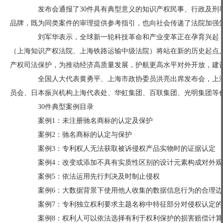
发布会通报了30件具有典型意义的知识产权民事、行政及刑事
品牌，既为同类案件的审理提供参考指引，也向社会传递了法院加强
刘军华表示，全球新一轮科技革命和产业变革正在孕育兴起，
（上海知识产权法院、上海铁路运输中级法院）将站在新的历史起点
产权司法保护，为推动经济高质量发展，护航更高水平对外开放，建
全国人大代表黄勇平、上海市政协委员洪亮出席发布会，上海
员会、日本振兴机构上海代表处、华虹集团、百联集团、光明集团等
30件典型案例目录
案例1：未注册驰名商标的认定及保护
案例2：驰名商标的认定与保护
案例3：专利权人无法获取被诉侵权产品实物时的证据认定
案例4：改变或添加不具有实质性区别的设计元素构成对外观
案例5：依法运用先行判决及时制止侵权
案例6：大数据背景下使用他人收集的数据信息行为的合理边
案例7：专利独立权利要求主题名称中特征部分对侵权认定的
案例8：权利人可以依法选择有利于权利保护的损害赔偿计算