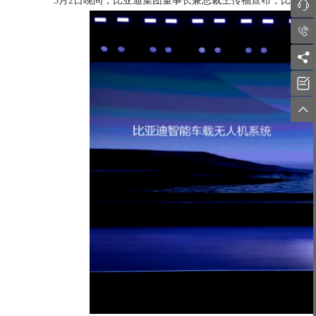
3月2日晚间，比亚迪集团董事长兼总裁王传福宣布，比亚迪智




