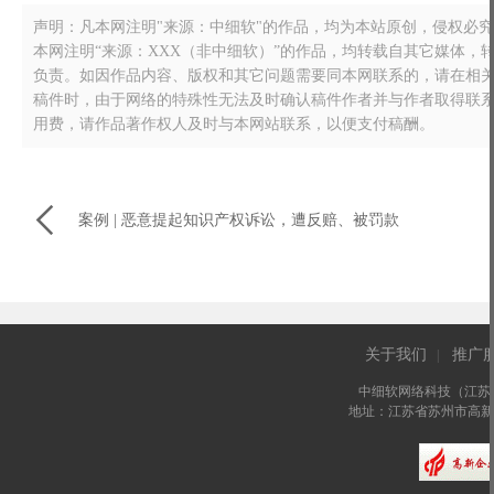
声明：凡本网注明"来源：中细软"的作品，均为本站原创，侵权必究！转载
本网注明“来源：XXX（非中细软）”的作品，均转载自其它媒体
负责。如因作品内容、版权和其它问题需要同本网联系的，请在相关作品刊
稿件时，由于网络的特殊性无法及时确认稿件作者并与作者取得联
用费，请作品著作权人及时与本网站联系，以便支付稿酬。

案例 | 恶意提起知识产权诉讼，遭反赔、被罚款
关于我们
推广
|
中细软网络科技（江苏
地址：江苏省苏州市高新区长