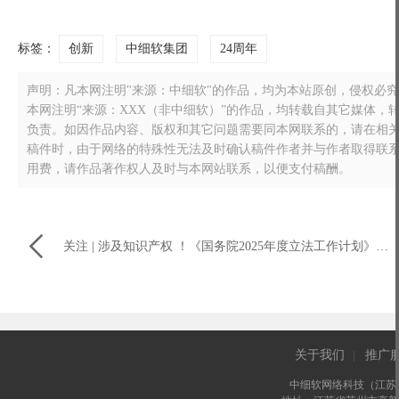
标签：
创新
中细软集团
24周年
声明：凡本网注明"来源：中细软"的作品，均为本站原创，侵权必究！转载
本网注明“来源：XXX（非中细软）”的作品，均转载自其它媒体
负责。如因作品内容、版权和其它问题需要同本网联系的，请在相关作品刊
稿件时，由于网络的特殊性无法及时确认稿件作者并与作者取得联
用费，请作品著作权人及时与本网站联系，以便支付稿酬。

关注 | 涉及知识产权 ！《国务院2025年度立法工作计划》印发
关于我们
推广
|
中细软网络科技（江苏