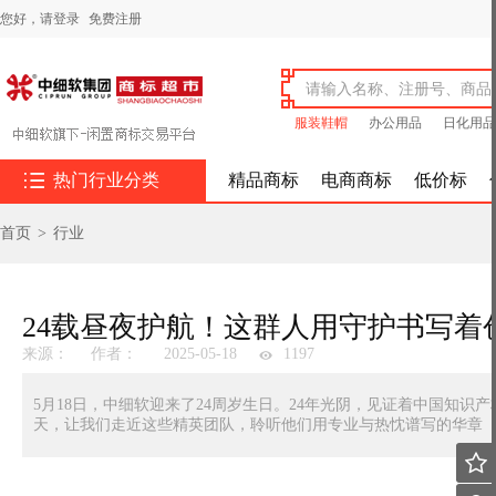
您好，
请登录
免费注册
服装鞋帽
办公用品
日化用品

热门行业分类
精品商标
电商商标
低价标
首页
>
行业
24载昼夜护航！这群人用守护书写着
来源：
作者：
2025-05-18
1197
5月18日，中细软迎来了24周岁生日。24年光阴，见证着中国知识
天，让我们走近这些精英团队，聆听他们用专业与热忱谱写的华章
