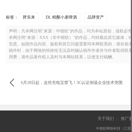
标签：
胖东来
DL 精酿小麦啤酒
品牌资产
声明：凡本网注明"来源：中细软"的作品，均为本站原创，侵权必究！转载
本网注明“来源：XXX（非中细软）”的作品，均转载自其它媒体
负责。如因作品内容、版权和其它问题需要同本网联系的，请在相关作品刊
稿件时，由于网络的特殊性无法及时确认稿件作者并与作者取得联
用费，请作品著作权人及时与本网站联系，以便支付稿酬。

6月28日起，这些充电宝禁飞！3C认证倒逼企业技术突围
关于我们
推广
|
中细软网络科技（江苏