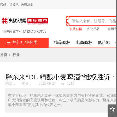
您好，
请登录
免费注册
服装鞋帽
办公用品
日化用品

热门行业分类
精品商标
电商商标
低价标
首页
>
行业
胖东来“DL 精酿小麦啤酒”维权胜
来源：
作者：
2025-06-27
1213
在零售行业，胖东来无疑是一家极具影响力与标杆性的企业。它凭
广大消费者的高度认可和信赖，树立了极高的品牌影响力。胖东来的
酿小麦啤酒”便是其中的代表之一。
