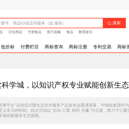
搜索

品
日化用品
方便食品
医疗器械
食品
教育娱乐
低价标
付费栏目
商标查询
商标注册
专利交易
商标
怀柔科学城，以知识产权专业赋能创新生态
化支撑平台”启动仪式暨生态伙伴服务产品发布会圆满落幕，中细软集团作
义非凡的时刻。此次活动以“启动·汇聚·协同·共赢”为主题，致力于汇聚
学城创新服务生态能级。