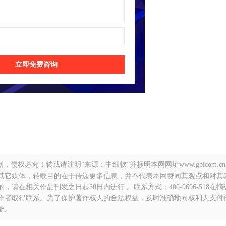
立即免费咨询
侵权必究！转载请注明“来源：中细软”并标明本网网址www.gbicom.c
自其它媒体，转载目的在于传递更多信息，并不代表本网赞同其观点和对其
在相关作品刊发之日起30日内进行 。联系方式：400-9696-518在
作者取得联系。为了保护著作权人的合法权益，及时准确地向权利人支付
酬。