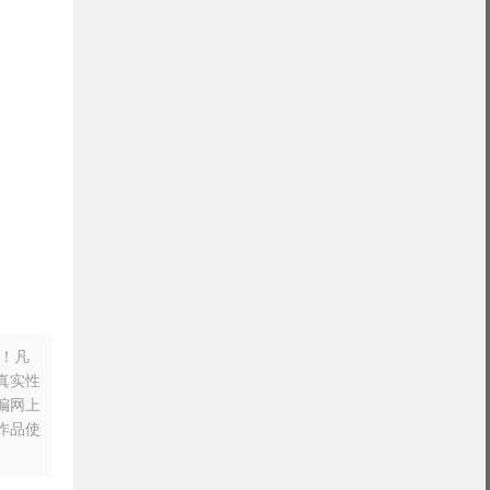
n！凡
真实性
摘编网上
作品使