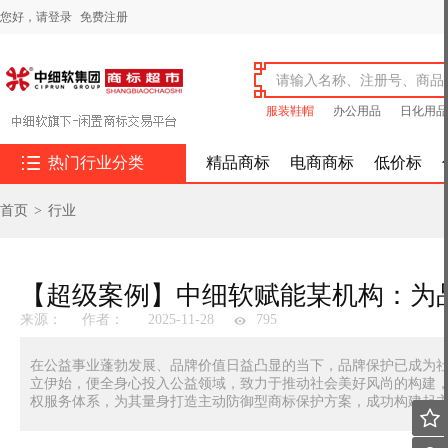
您好，
请登录
免费注册
服装鞋帽
办公用品
日化用品

热门行业分类
精品商标
电商商标
低价标
首页
>
行业
来源：
作者：
2025-11-28
795
在公益事业蓬勃发展、品牌价值日益凸显的当下，品牌保护已成为
立伊始，便全身心投入公益领域，致力于推动社会美好风尚的构建
权服务体系，为其量身打造主动防御型商标保护方案，成功构建起
