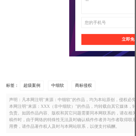
立即免
标签：
超级案例
中细软
商标侵权
声明：凡本网注明"来源：中细软"的作品，均为本站原创，侵权必究！转载
本网注明“来源：XXX（非中细软）”的作品，均转载自其它媒体
负责。如因作品内容、版权和其它问题需要同本网联系的，请在相关作品刊
稿件时，由于网络的特殊性无法及时确认稿件作者并与作者取得联
用费，请作品著作权人及时与本网站联系，以便支付稿酬。