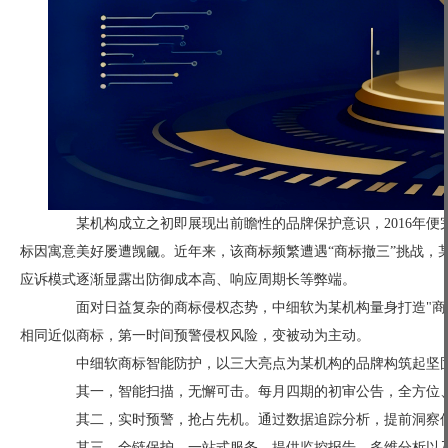
某机构成立之初即展现出前瞻性的品牌保护意识，2016年便
标因寓意美好屡遭觊觎。近年来，该商标频繁遭遇“商标撤三”挑战，
应诉模式逐渐显露出防御成本高、响应周期长等弊端。
面对日益复杂的商标侵权态势，中细软为某机构量身打造"商标
相同近似商标，第一时间预警侵权风险，变被动为主动。
中细软商标智能防护，以三大亮点为某机构的品牌构筑起坚
其一，智能扫描，无懈可击。每月四期的初审公告，全方位、
其二，实时预警，抢占先机。通过数据追踪分析，提前洞察侵
其三，全链保护，一站式服务。提供监控报告、多维分析以及