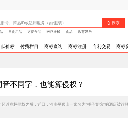
搜索

品
日化用品
方便食品
医疗器械
食品
教育娱乐
低价标
付费栏目
商标查询
商标注册
专利交易
商标
：同音不同字，也能算侵权？
面”起诉商标侵权之后，近日，河南平顶山一家名为“橘子宾馆”的酒店被连
。