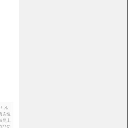
n！凡
真实性
摘编网上
作品使