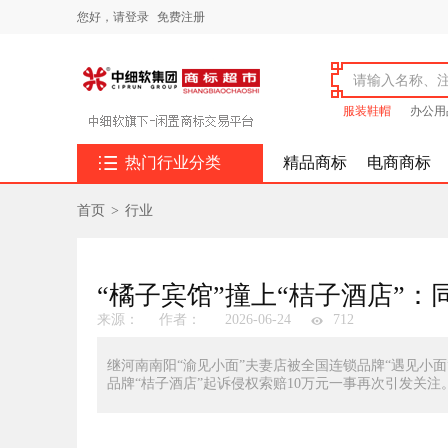
您好，
请登录
免费注册
服装鞋帽
办公用

热门行业分类
精品商标
电商商标
首页
>
行业
“橘子宾馆”撞上“桔子酒店”
来源：
作者：
2026-06-24
712
继河南南阳“渝见小面”夫妻店被全国连锁品牌“遇见小
品牌“桔子酒店”起诉侵权索赔10万元一事再次引发关注