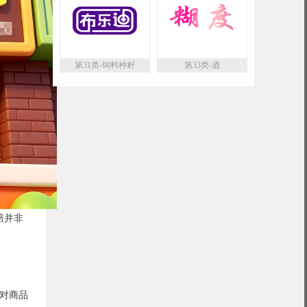
第31类-饲料种籽
第33类-酒
赔并非
对商品