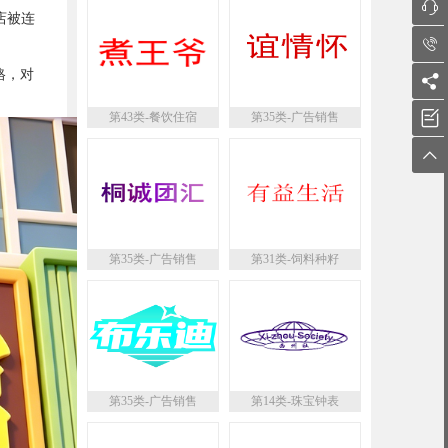

店被连

格，对


第43类-餐饮住宿
第35类-广告销售

第35类-广告销售
第31类-饲料种籽
第35类-广告销售
第14类-珠宝钟表