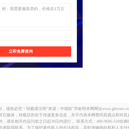
立即免费咨询
侵权必究！转载请注明“来源：中细软”并标明本网网址www.gbicom.c
自其它媒体，转载目的在于传递更多信息，并不代表本网赞同其观点和对其
在相关作品刊发之日起30日内进行 。联系方式：400-9696-518在
作者取得联系。为了保护著作权人的合法权益，及时准确地向权利人支付