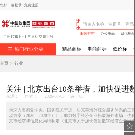
您好，
请登录
免费注册
服装鞋帽
办公用品
日化用品

热门行业分类
精品商标
电商商标
低价标
首页
>
行业
关注 | 北京出台10条举措，加快促
来源：
作者：
2026-07-03
766
为深入贯彻党中央、国务院关于进一步完善海外综合服务体系的工
动方案（2026—2028年）》，助力数字经济企业拓展海外市场
京市经济和信息化局特制定《北京市关于加快促进数字经济企业出
