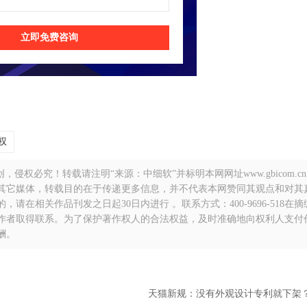
立即免费咨询
权
侵权必究！转载请注明“来源：中细软”并标明本网网址www.gbicom.c
自其它媒体，转载目的在于传递更多信息，并不代表本网赞同其观点和对其
在相关作品刊发之日起30日内进行 。联系方式：400-9696-518在
作者取得联系。为了保护著作权人的合法权益，及时准确地向权利人支付
酬。
天猫新规：没有外观设计专利就下架