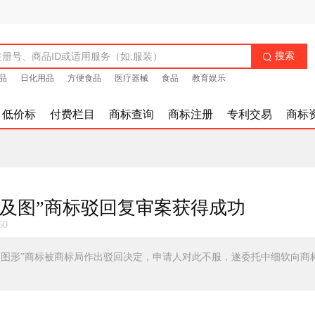
搜索

品
日化用品
方便食品
医疗器械
食品
教育娱乐
低价标
付费栏目
商标查询
商标注册
专利交易
商标
天酬及图”商标驳回复审案获得成功
50
“天酬及图形”商标被商标局作出驳回决定，申请人对此不服，遂委托中细软向商