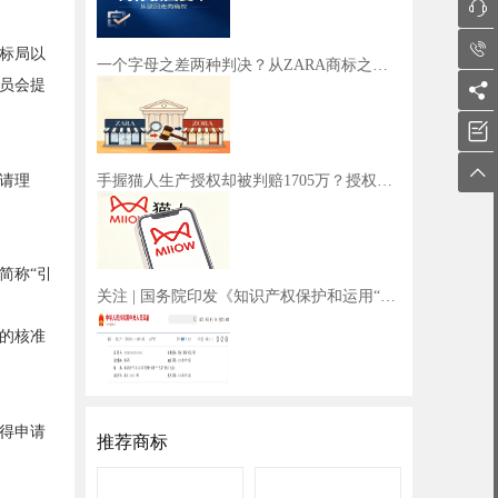


商标局以
一个字母之差两种判决？从ZARA商标之争看企业出海商标布局策略
员会提



请理
手握猫人生产授权却被判赔1705万？授权边界千万不能越！
下简称“引
关注 | 国务院印发《知识产权保护和运用“十五五”规划》
的核准
得申请
推荐商标