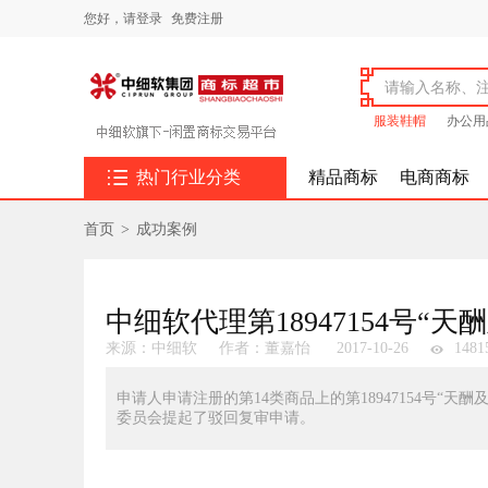
您好，
请登录
免费注册
服装鞋帽
办公用

热门行业分类
精品商标
电商商标
首页
>
成功案例
中细软代理第18947154号“
来源：中细软
作者：董嘉怡
2017-10-26
1481
申请人申请注册的第14类商品上的第18947154号
委员会提起了驳回复审申请。