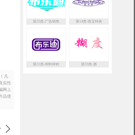
第35类-广告销售
第14类-珠宝钟表
第31类-饲料种籽
第33类-酒
n！凡
真实性
摘编网上
作品使

？