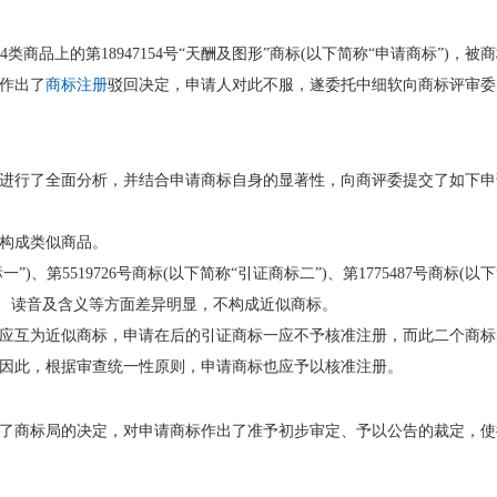
类商品上的第18947154号“天酬及图形”商标(以下简称“申请商标”)，被
作出了
商标注册
驳回决定，申请人对此不服，遂委托中细软向商标评审委
进行了全面分析，并结合申请商标自身的显著性，向商评委提交了如下申
构成类似商品。
”)、第5519726号商标(以下简称“引证商标二”)、第1775487号商标(以
分、读音及含义等方面差异明显，不构成近似商标。
应互为近似商标，申请在后的引证商标一应不予核准注册，而此二个商标
因此，根据审查统一性原则，申请商标也应予以核准注册。
了商标局的决定，对申请商标作出了准予初步审定、予以公告的裁定，使