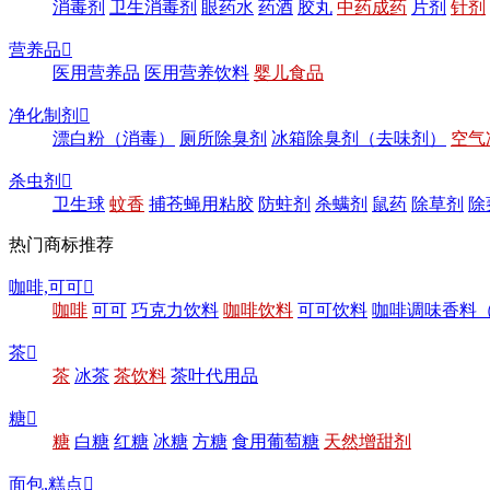
消毒剂
卫生消毒剂
眼药水
药酒
胶丸
中药成药
片剂
针剂
营养品

医用营养品
医用营养饮料
婴儿食品
净化制剂

漂白粉（消毒）
厕所除臭剂
冰箱除臭剂（去味剂）
空气
杀虫剂

卫生球
蚊香
捕苍蝇用粘胶
防蛀剂
杀螨剂
鼠药
除草剂
除
热门商标推荐
咖啡,可可

咖啡
可可
巧克力饮料
咖啡饮料
可可饮料
咖啡调味香料
茶

茶
冰茶
茶饮料
茶叶代用品
糖

糖
白糖
红糖
冰糖
方糖
食用葡萄糖
天然增甜剂
面包,糕点
