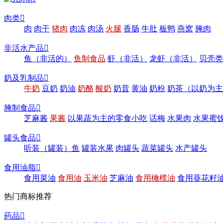
肉类

肉
肉干
猪肉
肉冻
肉汤
火腿
香肠
牛肚
板鸭
燕窝
腌肉
非活水产品

鱼（非活的）
鱼制食品
虾（非活）
龙虾（非活）
贝壳类
奶及乳制品

牛奶
豆奶
奶油
奶酪
酸奶
奶昔
黄油
奶粉
奶茶（以奶为主
腌制食品

芝麻酱
果酱
以果蔬为主的零食小吃
话梅
水果肉
水果蜜
罐头食品

听装（罐装）鱼
罐装水果
肉罐头
蔬菜罐头
水产罐头
食用油脂

食用菜油
食用油
玉米油
芝麻油
食用橄榄油
食用葵花籽
热门商标推荐
药品
