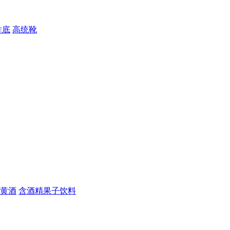
鞋底
高统靴
黄酒
含酒精果子饮料