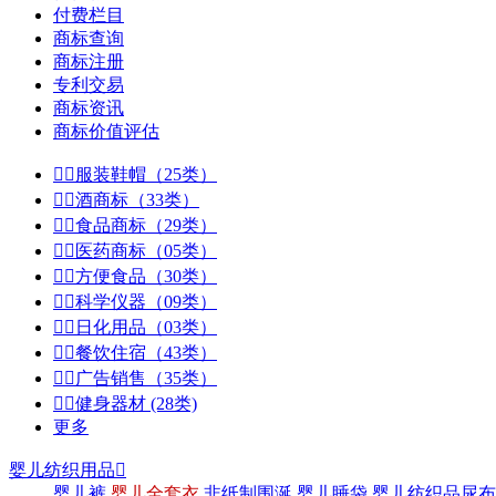
付费栏目
商标查询
商标注册
专利交易
商标资讯
商标价值评估


服装鞋帽（25类）


酒商标（33类）


食品商标（29类）


医药商标（05类）


方便食品（30类）


科学仪器（09类）


日化用品（03类）


餐饮住宿（43类）


广告销售（35类）


健身器材 (28类)
更多
婴儿纺织用品

婴儿裤
婴儿全套衣
非纸制围涎
婴儿睡袋
婴儿纺织品尿布