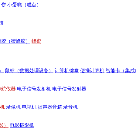
月饼
小蛋糕（糕点）
饼
蜂胶（蜜蜂胶）
蜂蜜
）
鼠标（数据处理设备）
计算机键盘
便携计算机
智能卡（集成
导航仪器
电子信号发射机
电子信号发射器
机
录像机
电视机
扬声器音箱
录音机
影）
电影摄影机