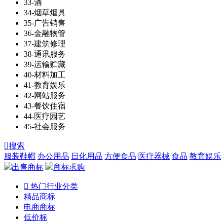
33-酒
34-烟草烟具
35-广告销售
36-金融物管
37-建筑修理
38-通讯服务
39-运输贮藏
40-材料加工
41-教育娱乐
42-网站服务
43-餐饮住宿
44-医疗园艺
45-社会服务

搜索
服装鞋帽
办公用品
日化用品
方便食品
医疗器械
食品
教育娱乐
出售商标
商标求购

热门行业分类
精品商标
电商商标
低价标