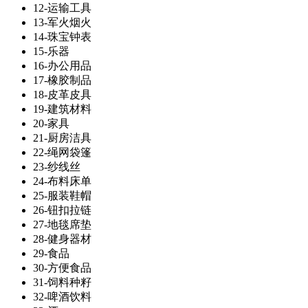
12-运输工具
13-军火烟火
14-珠宝钟表
15-乐器
16-办公用品
17-橡胶制品
18-皮革皮具
19-建筑材料
20-家具
21-厨房洁具
22-绳网袋篷
23-纱线丝
24-布料床单
25-服装鞋帽
26-钮扣拉链
27-地毯席垫
28-健身器材
29-食品
30-方便食品
31-饲料种籽
32-啤酒饮料