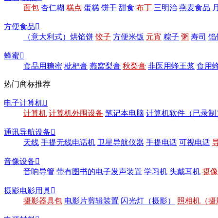
面包
杏仁糊
糕点
蛋糕
饼干
甜食
布丁
三明治
燕麦食品
方便食品

（意大利式）烘馅饼
饺子
方便米饭
元宵
粽子
粥
寿司
馅
蜂蜜

食品用糖蜜
枇杷膏
燕窝梨膏
秋梨膏
非医用蜂王浆
食用
热门商标推荐
电子计算机

计算机
计算机外围设备
笔记本电脑
计算机软件（已录制
通讯导航设备

天线
手提无线电话机
卫星导航仪器
手提电话
可视电话
音像设备

音响导管
带有图书的电子发声装置
学习机
头戴耳机
摄像
摄影电影用具

摄影器具包
电影片剪辑装置
闪光灯（摄影）
照相机（摄