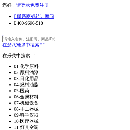
您好，
请登录
免费注册

联系商标转让顾问

400-9696-518
在
适用服务
中搜索
“
”
在
分类
中搜索
“
”
01-化学原料
02-颜料油漆
03-日化用品
04-燃料油脂
05-医药
06-金属材料
07-机械设备
08-手工器械
09-科学仪器
10-医疗器械
11-灯具空调