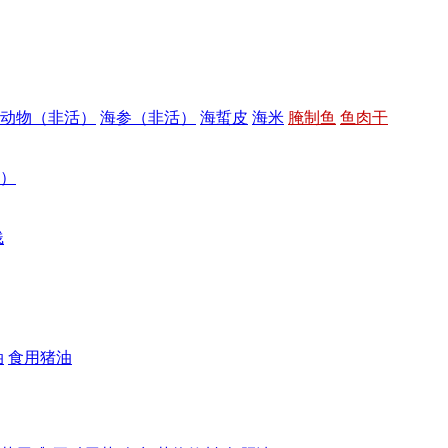
动物（非活）
海参（非活）
海蜇皮
海米
腌制鱼
鱼肉干
）
饯
油
食用猪油