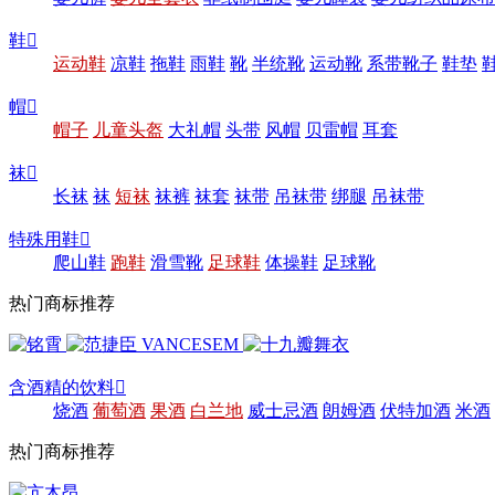
鞋

运动鞋
凉鞋
拖鞋
雨鞋
靴
半统靴
运动靴
系带靴子
鞋垫
帽

帽子
儿童头盔
大礼帽
头带
风帽
贝雷帽
耳套
袜

长袜
袜
短袜
袜裤
袜套
袜带
吊袜带
绑腿
吊袜带
特殊用鞋

爬山鞋
跑鞋
滑雪靴
足球鞋
体操鞋
足球靴
热门商标推荐
含酒精的饮料

烧酒
葡萄酒
果酒
白兰地
威士忌酒
朗姆酒
伏特加酒
米酒
热门商标推荐