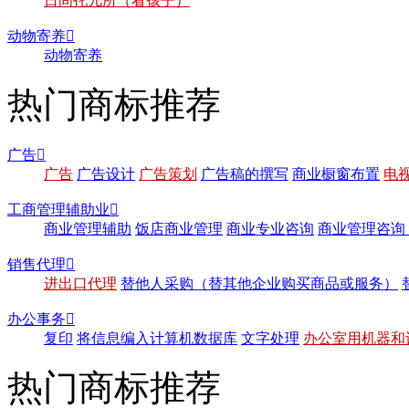
日间托儿所（看孩子）
动物寄养

动物寄养
热门商标推荐
广告

广告
广告设计
广告策划
广告稿的撰写
商业橱窗布置
电
工商管理辅助业

商业管理辅助
饭店商业管理
商业专业咨询
商业管理咨询
销售代理

进出口代理
替他人采购（替其他企业购买商品或服务）
办公事务

复印
将信息编入计算机数据库
文字处理
办公室用机器和
热门商标推荐