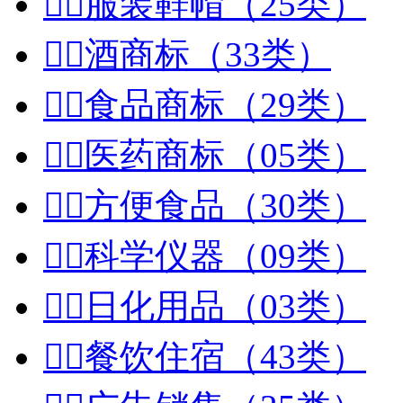


服装鞋帽（25类）


酒商标（33类）


食品商标（29类）


医药商标（05类）


方便食品（30类）


科学仪器（09类）


日化用品（03类）


餐饮住宿（43类）