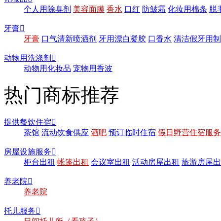
个人用除臭剂
美容面膜
香水
口红
防皱霜
化妆用棉条
脱
牙膏

牙膏
口气清新喷洒剂
牙用漂白凝胶
口香水
清洁假牙用制
动物用洗涤剂

动物用化妆品
宠物用香波
热门商标推荐
提供餐饮住宿

茶馆
流动饮食供应
酒吧
预订临时住宿
假日野营住宿服务
房屋设施服务

柜台出租
帐篷出租
会议室出租
活动房屋出租
旅游房屋出
养老院

养老院
托儿服务
