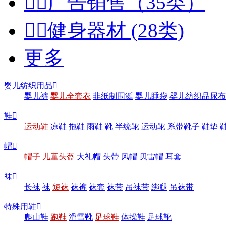


广告销售（35类）


健身器材 (28类)
更多
婴儿纺织用品

婴儿裤
婴儿全套衣
非纸制围涎
婴儿睡袋
婴儿纺织品尿布
鞋

运动鞋
凉鞋
拖鞋
雨鞋
靴
半统靴
运动靴
系带靴子
鞋垫
帽

帽子
儿童头盔
大礼帽
头带
风帽
贝雷帽
耳套
袜

长袜
袜
短袜
袜裤
袜套
袜带
吊袜带
绑腿
吊袜带
特殊用鞋

爬山鞋
跑鞋
滑雪靴
足球鞋
体操鞋
足球靴