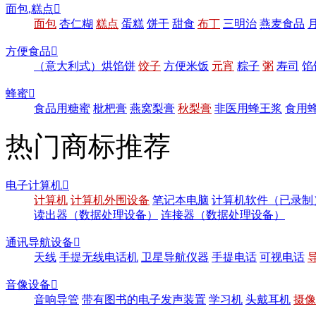
面包,糕点

面包
杏仁糊
糕点
蛋糕
饼干
甜食
布丁
三明治
燕麦食品
方便食品

（意大利式）烘馅饼
饺子
方便米饭
元宵
粽子
粥
寿司
馅
蜂蜜

食品用糖蜜
枇杷膏
燕窝梨膏
秋梨膏
非医用蜂王浆
食用
热门商标推荐
电子计算机

计算机
计算机外围设备
笔记本电脑
计算机软件（已录制
读出器（数据处理设备）
连接器（数据处理设备）
通讯导航设备

天线
手提无线电话机
卫星导航仪器
手提电话
可视电话
音像设备

音响导管
带有图书的电子发声装置
学习机
头戴耳机
摄像