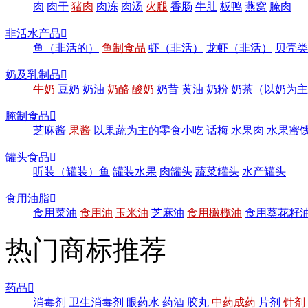
肉
肉干
猪肉
肉冻
肉汤
火腿
香肠
牛肚
板鸭
燕窝
腌肉
非活水产品

鱼（非活的）
鱼制食品
虾（非活）
龙虾（非活）
贝壳类
奶及乳制品

牛奶
豆奶
奶油
奶酪
酸奶
奶昔
黄油
奶粉
奶茶（以奶为主
腌制食品

芝麻酱
果酱
以果蔬为主的零食小吃
话梅
水果肉
水果蜜
罐头食品

听装（罐装）鱼
罐装水果
肉罐头
蔬菜罐头
水产罐头
食用油脂

食用菜油
食用油
玉米油
芝麻油
食用橄榄油
食用葵花籽
热门商标推荐
药品

消毒剂
卫生消毒剂
眼药水
药酒
胶丸
中药成药
片剂
针剂