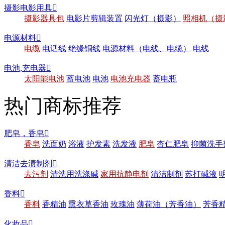
摄影电影用具

摄影器具包
电影片剪辑装置
闪光灯（摄影）
照相机（摄
电源材料

电缆
电话线
绝缘铜线
电源材料（电线、电缆）
电线
电池,充电器

太阳能电池
蓄电池
电池
电池充电器
蓄电瓶
热门商标推荐
肥皂，香皂

香皂
洗面奶
浴液
护发素
洗发液
肥皂
杏仁肥皂
抑菌洗手
清洁去渍制剂

去污剂
清洗用洗涤碱
家用抗静电剂
清洁制剂
苏打碱液
香料

香料
香精油
熏衣草香油
玫瑰油
薄荷油（芳香油）
芳香
化妆品
