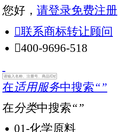
您好，
请登录
免费注册

联系商标转让顾问

400-9696-518
在
适用服务
中搜索
“
”
在
分类
中搜索
“
”
01-化学原料