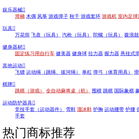
娱乐器械

滑梯
木偶
风筝
游戏弹子
秋千
游戏套环
游戏机
室内足球
玩具

万花筒
飞盘（玩具）
汽枪（玩具）
陀螺（玩具）
拨浪鼓
健身器材

固定练习用自行车
健美器
健身球
拉力器
握力器
悬挂式
其他运动

飞镖
运动绳（跳绳、拔河绳）
单杠
弹弓（体育用具）
滑
棋牌

跳棋（游戏）
全自动麻将桌（机）
围棋
跳棋
国际象棋
运动防护器具

竞技手套（运动器件）
雪鞋
溜冰鞋
护胸
运动腰带
护腰
手套
热门商标推荐