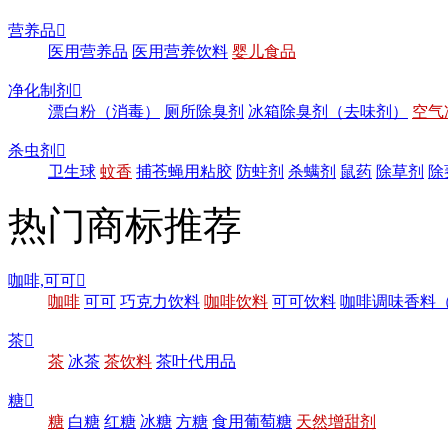
营养品

医用营养品
医用营养饮料
婴儿食品
净化制剂

漂白粉（消毒）
厕所除臭剂
冰箱除臭剂（去味剂）
空气
杀虫剂

卫生球
蚊香
捕苍蝇用粘胶
防蛀剂
杀螨剂
鼠药
除草剂
除
热门商标推荐
咖啡,可可

咖啡
可可
巧克力饮料
咖啡饮料
可可饮料
咖啡调味香料
茶

茶
冰茶
茶饮料
茶叶代用品
糖

糖
白糖
红糖
冰糖
方糖
食用葡萄糖
天然增甜剂