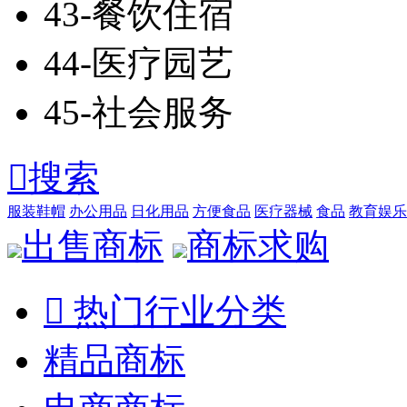
43-餐饮住宿
44-医疗园艺
45-社会服务

搜索
服装鞋帽
办公用品
日化用品
方便食品
医疗器械
食品
教育娱乐
出售商标
商标求购

热门行业分类
精品商标