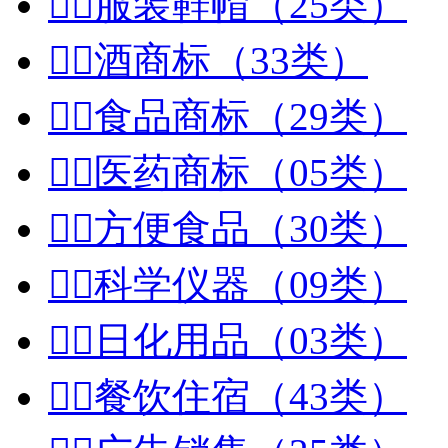


服装鞋帽（25类）


酒商标（33类）


食品商标（29类）


医药商标（05类）


方便食品（30类）


科学仪器（09类）


日化用品（03类）


餐饮住宿（43类）