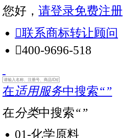
您好，
请登录
免费注册

联系商标转让顾问

400-9696-518
在
适用服务
中搜索
“
”
在
分类
中搜索
“
”
01-化学原料