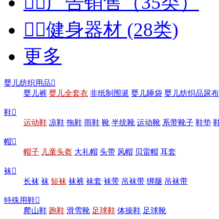


广告销售（35类）


健身器材 (28类)
更多
婴儿纺织用品

婴儿裤
婴儿全套衣
非纸制围涎
婴儿睡袋
婴儿纺织品尿布
鞋

运动鞋
凉鞋
拖鞋
雨鞋
靴
半统靴
运动靴
系带靴子
鞋垫
帽

帽子
儿童头盔
大礼帽
头带
风帽
贝雷帽
耳套
袜

长袜
袜
短袜
袜裤
袜套
袜带
吊袜带
绑腿
吊袜带
特殊用鞋

爬山鞋
跑鞋
滑雪靴
足球鞋
体操鞋
足球靴