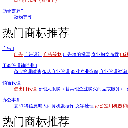
日间托儿所（看孩子）
动物寄养

动物寄养
热门商标推荐
广告

广告
广告设计
广告策划
广告稿的撰写
商业橱窗布置
电
工商管理辅助业

商业管理辅助
饭店商业管理
商业专业咨询
商业管理咨询
销售代理

进出口代理
替他人采购（替其他企业购买商品或服务）
办公事务

复印
将信息编入计算机数据库
文字处理
办公室用机器和
热门商标推荐