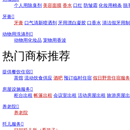
个人用除臭剂
美容面膜
香水
口红
防皱霜
化妆用棉条
脱
牙膏

牙膏
口气清新喷洒剂
牙用漂白凝胶
口香水
清洁假牙用制
动物用洗涤剂

动物用化妆品
宠物用香波
热门商标推荐
提供餐饮住宿

茶馆
流动饮食供应
酒吧
预订临时住宿
假日野营住宿服务
房屋设施服务

柜台出租
帐篷出租
会议室出租
活动房屋出租
旅游房屋出
养老院

养老院
托儿服务
