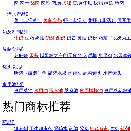
肉
肉干
猪肉
肉冻
肉汤
火腿
香肠
牛肚
板鸭
燕窝
腌肉
非活水产品

鱼（非活的）
鱼制食品
虾（非活）
龙虾（非活）
贝壳类
奶及乳制品

牛奶
豆奶
奶油
奶酪
酸奶
奶昔
黄油
奶粉
奶茶（以奶为主
腌制食品

芝麻酱
果酱
以果蔬为主的零食小吃
话梅
水果肉
水果蜜
罐头食品

听装（罐装）鱼
罐装水果
肉罐头
蔬菜罐头
水产罐头
食用油脂

食用菜油
食用油
玉米油
芝麻油
食用橄榄油
食用葵花籽
热门商标推荐
药品

消毒剂
卫生消毒剂
眼药水
药酒
胶丸
中药成药
片剂
针剂