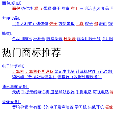
面包,糕点

面包
杏仁糊
糕点
蛋糕
饼干
甜食
布丁
三明治
燕麦食品
方便食品

（意大利式）烘馅饼
饺子
方便米饭
元宵
粽子
粥
寿司
馅
蜂蜜

食品用糖蜜
枇杷膏
燕窝梨膏
秋梨膏
非医用蜂王浆
食用
热门商标推荐
电子计算机

计算机
计算机外围设备
笔记本电脑
计算机软件（已录制
读出器（数据处理设备）
连接器（数据处理设备）
通讯导航设备

天线
手提无线电话机
卫星导航仪器
手提电话
可视电话
音像设备

音响导管
带有图书的电子发声装置
学习机
头戴耳机
摄像