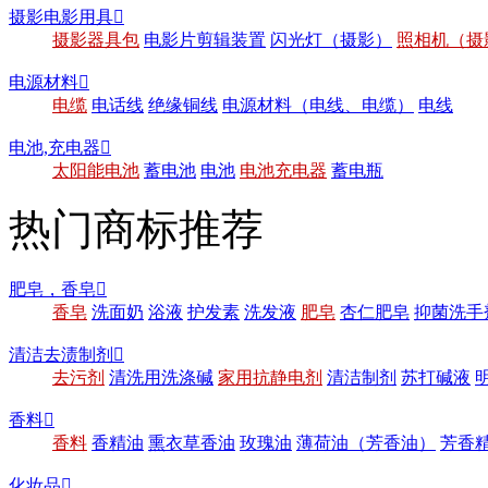
摄影电影用具

摄影器具包
电影片剪辑装置
闪光灯（摄影）
照相机（摄
电源材料

电缆
电话线
绝缘铜线
电源材料（电线、电缆）
电线
电池,充电器

太阳能电池
蓄电池
电池
电池充电器
蓄电瓶
热门商标推荐
肥皂，香皂

香皂
洗面奶
浴液
护发素
洗发液
肥皂
杏仁肥皂
抑菌洗手
清洁去渍制剂

去污剂
清洗用洗涤碱
家用抗静电剂
清洁制剂
苏打碱液
香料

香料
香精油
熏衣草香油
玫瑰油
薄荷油（芳香油）
芳香
化妆品
