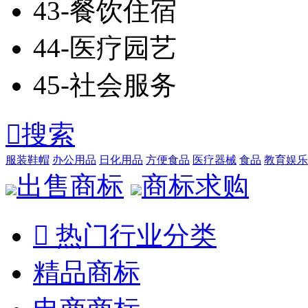
43-餐饮住宿
44-医疗园艺
45-社会服务

搜索
服装鞋帽
办公用品
日化用品
方便食品
医疗器械
食品
教育娱乐
出售商标
商标求购

热门行业分类
精品商标