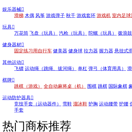
娱乐器械

滑梯
木偶
风筝
游戏弹子
秋千
游戏套环
游戏机
室内足球
玩具

万花筒
飞盘（玩具）
汽枪（玩具）
陀螺（玩具）
拨浪鼓
健身器材

固定练习用自行车
健美器
健身球
拉力器
握力器
悬挂式
其他运动

飞镖
运动绳（跳绳、拔河绳）
单杠
弹弓（体育用具）
滑
棋牌

跳棋（游戏）
全自动麻将桌（机）
围棋
跳棋
国际象棋
运动防护器具

竞技手套（运动器件）
雪鞋
溜冰鞋
护胸
运动腰带
护腰
手套
热门商标推荐