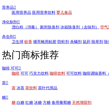
营养品

医用营养品
医用营养饮料
婴儿食品
净化制剂

漂白粉（消毒）
厕所除臭剂
冰箱除臭剂（去味剂）
空气
杀虫剂

卫生球
蚊香
捕苍蝇用粘胶
防蛀剂
杀螨剂
鼠药
除草剂
除
热门商标推荐
咖啡,可可

咖啡
可可
巧克力饮料
咖啡饮料
可可饮料
咖啡调味香料
茶

茶
冰茶
茶饮料
茶叶代用品
糖

糖
白糖
红糖
冰糖
方糖
食用葡萄糖
天然增甜剂