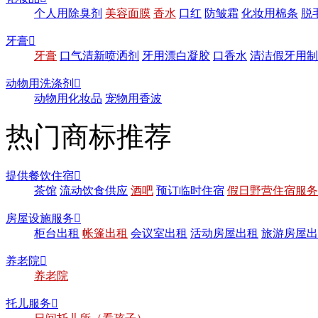
个人用除臭剂
美容面膜
香水
口红
防皱霜
化妆用棉条
脱
牙膏

牙膏
口气清新喷洒剂
牙用漂白凝胶
口香水
清洁假牙用制
动物用洗涤剂

动物用化妆品
宠物用香波
热门商标推荐
提供餐饮住宿

茶馆
流动饮食供应
酒吧
预订临时住宿
假日野营住宿服务
房屋设施服务

柜台出租
帐篷出租
会议室出租
活动房屋出租
旅游房屋出
养老院

养老院
托儿服务
