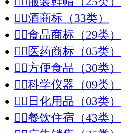


服装鞋帽（25类）


酒商标（33类）


食品商标（29类）


医药商标（05类）


方便食品（30类）


科学仪器（09类）


日化用品（03类）


餐饮住宿（43类）