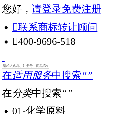
您好，
请登录
免费注册

联系商标转让顾问

400-9696-518
在
适用服务
中搜索
“
”
在
分类
中搜索
“
”
01-化学原料