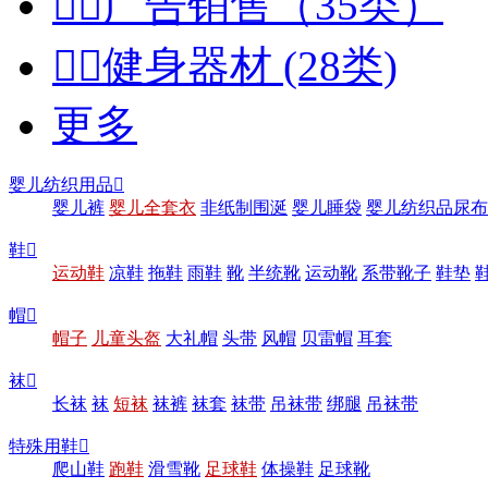


广告销售（35类）


健身器材 (28类)
更多
婴儿纺织用品

婴儿裤
婴儿全套衣
非纸制围涎
婴儿睡袋
婴儿纺织品尿布
鞋

运动鞋
凉鞋
拖鞋
雨鞋
靴
半统靴
运动靴
系带靴子
鞋垫
帽

帽子
儿童头盔
大礼帽
头带
风帽
贝雷帽
耳套
袜

长袜
袜
短袜
袜裤
袜套
袜带
吊袜带
绑腿
吊袜带
特殊用鞋

爬山鞋
跑鞋
滑雪靴
足球鞋
体操鞋
足球靴