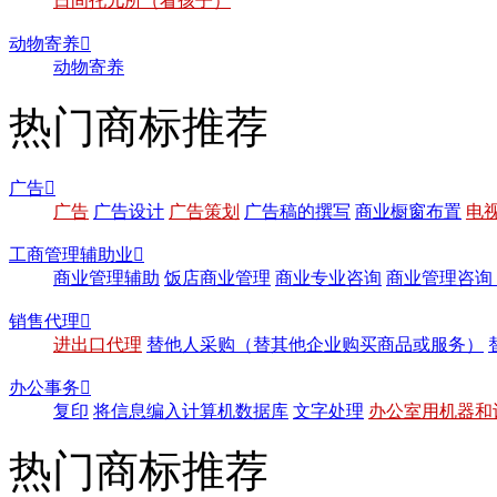
日间托儿所（看孩子）
动物寄养

动物寄养
热门商标推荐
广告

广告
广告设计
广告策划
广告稿的撰写
商业橱窗布置
电
工商管理辅助业

商业管理辅助
饭店商业管理
商业专业咨询
商业管理咨询
销售代理

进出口代理
替他人采购（替其他企业购买商品或服务）
办公事务

复印
将信息编入计算机数据库
文字处理
办公室用机器和
热门商标推荐