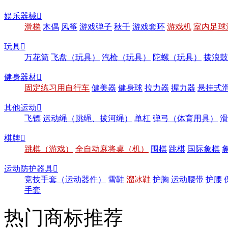
娱乐器械

滑梯
木偶
风筝
游戏弹子
秋千
游戏套环
游戏机
室内足球
玩具

万花筒
飞盘（玩具）
汽枪（玩具）
陀螺（玩具）
拨浪鼓
健身器材

固定练习用自行车
健美器
健身球
拉力器
握力器
悬挂式
其他运动

飞镖
运动绳（跳绳、拔河绳）
单杠
弹弓（体育用具）
滑
棋牌

跳棋（游戏）
全自动麻将桌（机）
围棋
跳棋
国际象棋
运动防护器具

竞技手套（运动器件）
雪鞋
溜冰鞋
护胸
运动腰带
护腰
手套
热门商标推荐