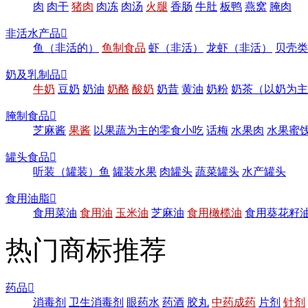
肉
肉干
猪肉
肉冻
肉汤
火腿
香肠
牛肚
板鸭
燕窝
腌肉
非活水产品

鱼（非活的）
鱼制食品
虾（非活）
龙虾（非活）
贝壳类
奶及乳制品

牛奶
豆奶
奶油
奶酪
酸奶
奶昔
黄油
奶粉
奶茶（以奶为主
腌制食品

芝麻酱
果酱
以果蔬为主的零食小吃
话梅
水果肉
水果蜜
罐头食品

听装（罐装）鱼
罐装水果
肉罐头
蔬菜罐头
水产罐头
食用油脂

食用菜油
食用油
玉米油
芝麻油
食用橄榄油
食用葵花籽
热门商标推荐
药品

消毒剂
卫生消毒剂
眼药水
药酒
胶丸
中药成药
片剂
针剂