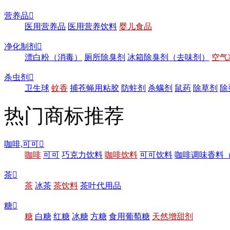
营养品

医用营养品
医用营养饮料
婴儿食品
净化制剂

漂白粉（消毒）
厕所除臭剂
冰箱除臭剂（去味剂）
空气
杀虫剂

卫生球
蚊香
捕苍蝇用粘胶
防蛀剂
杀螨剂
鼠药
除草剂
除
热门商标推荐
咖啡,可可

咖啡
可可
巧克力饮料
咖啡饮料
可可饮料
咖啡调味香料
茶

茶
冰茶
茶饮料
茶叶代用品
糖

糖
白糖
红糖
冰糖
方糖
食用葡萄糖
天然增甜剂