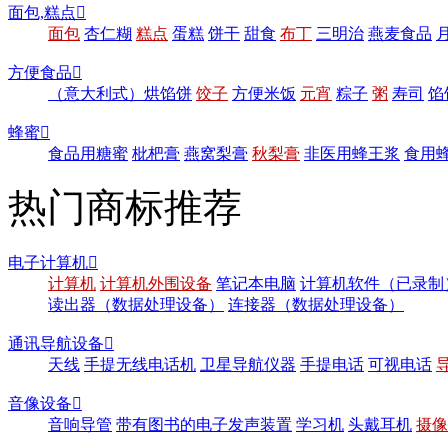
面包,糕点

面包
杏仁糊
糕点
蛋糕
饼干
甜食
布丁
三明治
燕麦食品
方便食品

（意大利式）烘馅饼
饺子
方便米饭
元宵
粽子
粥
寿司
馅
蜂蜜

食品用糖蜜
枇杷膏
燕窝梨膏
秋梨膏
非医用蜂王浆
食用
热门商标推荐
电子计算机

计算机
计算机外围设备
笔记本电脑
计算机软件（已录制
读出器（数据处理设备）
连接器（数据处理设备）
通讯导航设备

天线
手提无线电话机
卫星导航仪器
手提电话
可视电话
音像设备

音响导管
带有图书的电子发声装置
学习机
头戴耳机
摄像