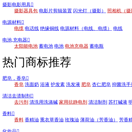
摄影电影用具

摄影器具包
电影片剪辑装置
闪光灯（摄影）
照相机（摄
电源材料

电缆
电话线
绝缘铜线
电源材料（电线、电缆）
电线
电池,充电器

太阳能电池
蓄电池
电池
电池充电器
蓄电瓶
热门商标推荐
肥皂，香皂

香皂
洗面奶
浴液
护发素
洗发液
肥皂
杏仁肥皂
抑菌洗手
清洁去渍制剂

去污剂
清洗用洗涤碱
家用抗静电剂
清洁制剂
苏打碱液
香料

香料
香精油
熏衣草香油
玫瑰油
薄荷油（芳香油）
芳香
化妆品
