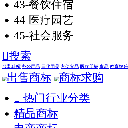
43-餐饮住宿
44-医疗园艺
45-社会服务

搜索
服装鞋帽
办公用品
日化用品
方便食品
医疗器械
食品
教育娱乐
出售商标
商标求购

热门行业分类
精品商标