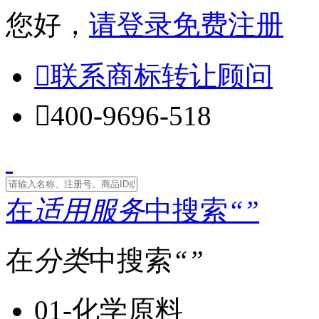
您好，
请登录
免费注册

联系商标转让顾问

400-9696-518
在
适用服务
中搜索
“
”
在
分类
中搜索
“
”
01-化学原料