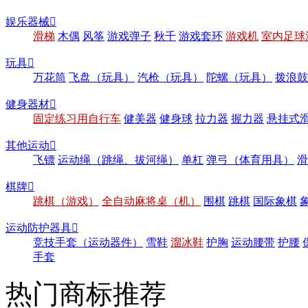
娱乐器械

滑梯
木偶
风筝
游戏弹子
秋千
游戏套环
游戏机
室内足球
玩具

万花筒
飞盘（玩具）
汽枪（玩具）
陀螺（玩具）
拨浪鼓
健身器材

固定练习用自行车
健美器
健身球
拉力器
握力器
悬挂式
其他运动

飞镖
运动绳（跳绳、拔河绳）
单杠
弹弓（体育用具）
滑
棋牌

跳棋（游戏）
全自动麻将桌（机）
围棋
跳棋
国际象棋
运动防护器具

竞技手套（运动器件）
雪鞋
溜冰鞋
护胸
运动腰带
护腰
手套
热门商标推荐