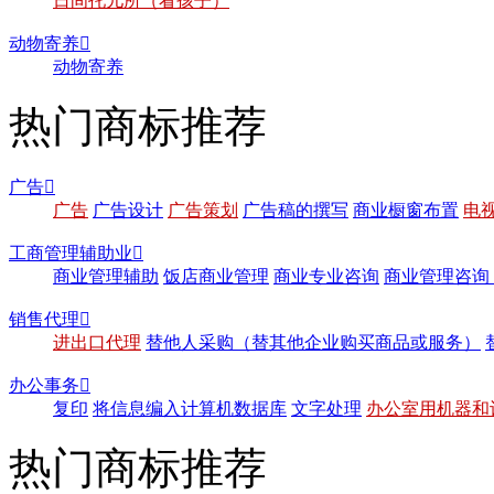
日间托儿所（看孩子）
动物寄养

动物寄养
热门商标推荐
广告

广告
广告设计
广告策划
广告稿的撰写
商业橱窗布置
电
工商管理辅助业

商业管理辅助
饭店商业管理
商业专业咨询
商业管理咨询
销售代理

进出口代理
替他人采购（替其他企业购买商品或服务）
办公事务

复印
将信息编入计算机数据库
文字处理
办公室用机器和
热门商标推荐