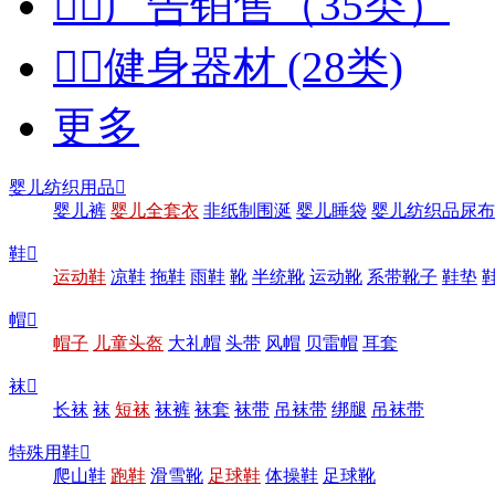


广告销售（35类）


健身器材 (28类)
更多
婴儿纺织用品

婴儿裤
婴儿全套衣
非纸制围涎
婴儿睡袋
婴儿纺织品尿布
鞋

运动鞋
凉鞋
拖鞋
雨鞋
靴
半统靴
运动靴
系带靴子
鞋垫
帽

帽子
儿童头盔
大礼帽
头带
风帽
贝雷帽
耳套
袜

长袜
袜
短袜
袜裤
袜套
袜带
吊袜带
绑腿
吊袜带
特殊用鞋

爬山鞋
跑鞋
滑雪靴
足球鞋
体操鞋
足球靴