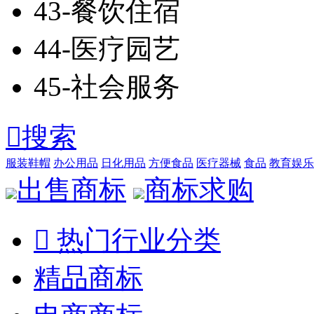
43-餐饮住宿
44-医疗园艺
45-社会服务

搜索
服装鞋帽
办公用品
日化用品
方便食品
医疗器械
食品
教育娱乐
出售商标
商标求购

热门行业分类
精品商标