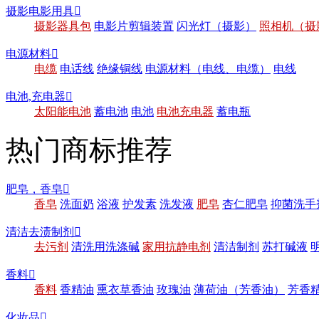
摄影电影用具

摄影器具包
电影片剪辑装置
闪光灯（摄影）
照相机（摄
电源材料

电缆
电话线
绝缘铜线
电源材料（电线、电缆）
电线
电池,充电器

太阳能电池
蓄电池
电池
电池充电器
蓄电瓶
热门商标推荐
肥皂，香皂

香皂
洗面奶
浴液
护发素
洗发液
肥皂
杏仁肥皂
抑菌洗手
清洁去渍制剂

去污剂
清洗用洗涤碱
家用抗静电剂
清洁制剂
苏打碱液
香料

香料
香精油
熏衣草香油
玫瑰油
薄荷油（芳香油）
芳香
化妆品
