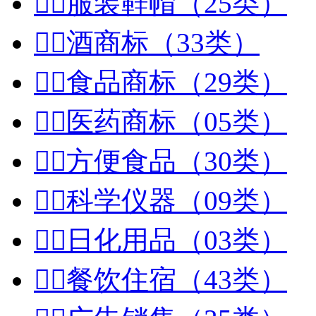


服装鞋帽（25类）


酒商标（33类）


食品商标（29类）


医药商标（05类）


方便食品（30类）


科学仪器（09类）


日化用品（03类）


餐饮住宿（43类）