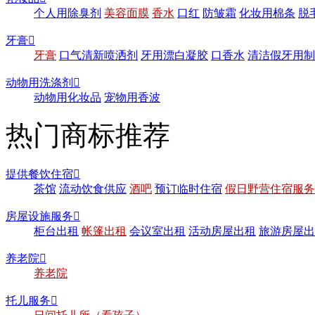
个人用除臭剂
美容面膜
香水
口红
防皱霜
化妆用棉条
脱
牙膏

牙膏
口气清新喷洒剂
牙用漂白凝胶
口香水
清洁假牙用制
动物用洗涤剂

动物用化妆品
宠物用香波
热门商标推荐
提供餐饮住宿

茶馆
流动饮食供应
酒吧
预订临时住宿
假日野营住宿服务
房屋设施服务

柜台出租
帐篷出租
会议室出租
活动房屋出租
旅游房屋出
养老院

养老院
托儿服务
