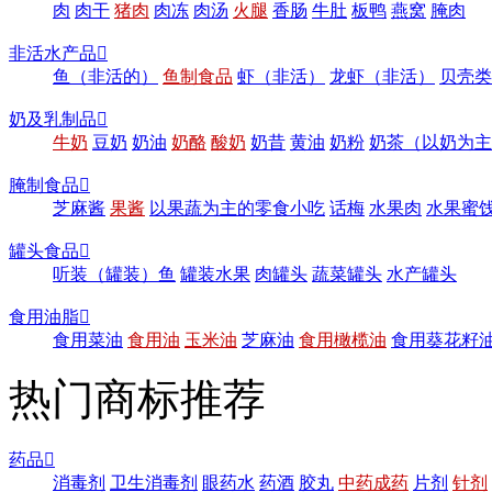
肉
肉干
猪肉
肉冻
肉汤
火腿
香肠
牛肚
板鸭
燕窝
腌肉
非活水产品

鱼（非活的）
鱼制食品
虾（非活）
龙虾（非活）
贝壳类
奶及乳制品

牛奶
豆奶
奶油
奶酪
酸奶
奶昔
黄油
奶粉
奶茶（以奶为主
腌制食品

芝麻酱
果酱
以果蔬为主的零食小吃
话梅
水果肉
水果蜜
罐头食品

听装（罐装）鱼
罐装水果
肉罐头
蔬菜罐头
水产罐头
食用油脂

食用菜油
食用油
玉米油
芝麻油
食用橄榄油
食用葵花籽
热门商标推荐
药品

消毒剂
卫生消毒剂
眼药水
药酒
胶丸
中药成药
片剂
针剂