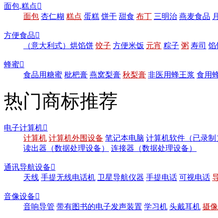
面包,糕点

面包
杏仁糊
糕点
蛋糕
饼干
甜食
布丁
三明治
燕麦食品
方便食品

（意大利式）烘馅饼
饺子
方便米饭
元宵
粽子
粥
寿司
馅
蜂蜜

食品用糖蜜
枇杷膏
燕窝梨膏
秋梨膏
非医用蜂王浆
食用
热门商标推荐
电子计算机

计算机
计算机外围设备
笔记本电脑
计算机软件（已录制
读出器（数据处理设备）
连接器（数据处理设备）
通讯导航设备

天线
手提无线电话机
卫星导航仪器
手提电话
可视电话
音像设备

音响导管
带有图书的电子发声装置
学习机
头戴耳机
摄像