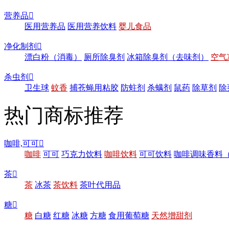
营养品

医用营养品
医用营养饮料
婴儿食品
净化制剂

漂白粉（消毒）
厕所除臭剂
冰箱除臭剂（去味剂）
空气
杀虫剂

卫生球
蚊香
捕苍蝇用粘胶
防蛀剂
杀螨剂
鼠药
除草剂
除
热门商标推荐
咖啡,可可

咖啡
可可
巧克力饮料
咖啡饮料
可可饮料
咖啡调味香料
茶

茶
冰茶
茶饮料
茶叶代用品
糖

糖
白糖
红糖
冰糖
方糖
食用葡萄糖
天然增甜剂