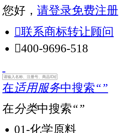
您好，
请登录
免费注册

联系商标转让顾问

400-9696-518
在
适用服务
中搜索
“
”
在
分类
中搜索
“
”
01-化学原料