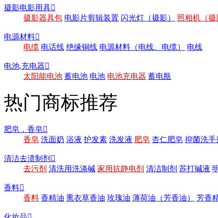
摄影电影用具

摄影器具包
电影片剪辑装置
闪光灯（摄影）
照相机（摄
电源材料

电缆
电话线
绝缘铜线
电源材料（电线、电缆）
电线
电池,充电器

太阳能电池
蓄电池
电池
电池充电器
蓄电瓶
热门商标推荐
肥皂，香皂

香皂
洗面奶
浴液
护发素
洗发液
肥皂
杏仁肥皂
抑菌洗手
清洁去渍制剂

去污剂
清洗用洗涤碱
家用抗静电剂
清洁制剂
苏打碱液
香料

香料
香精油
熏衣草香油
玫瑰油
薄荷油（芳香油）
芳香
化妆品
