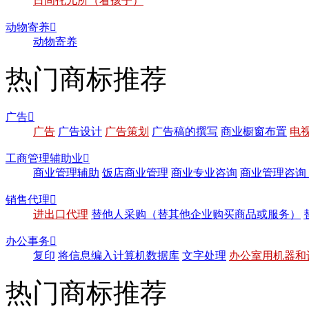
日间托儿所（看孩子）
动物寄养

动物寄养
热门商标推荐
广告

广告
广告设计
广告策划
广告稿的撰写
商业橱窗布置
电
工商管理辅助业

商业管理辅助
饭店商业管理
商业专业咨询
商业管理咨询
销售代理

进出口代理
替他人采购（替其他企业购买商品或服务）
办公事务

复印
将信息编入计算机数据库
文字处理
办公室用机器和
热门商标推荐