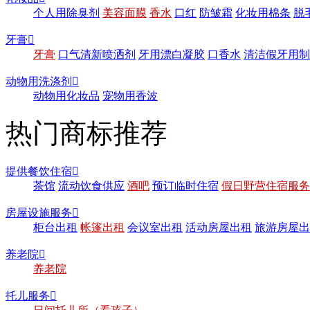
个人用除臭剂
美容面膜
香水
口红
防皱霜
化妆用棉条
脱
牙膏

牙膏
口气清新喷洒剂
牙用漂白凝胶
口香水
清洁假牙用制
动物用洗涤剂

动物用化妆品
宠物用香波
热门商标推荐
提供餐饮住宿

茶馆
流动饮食供应
酒吧
预订临时住宿
假日野营住宿服务
房屋设施服务

柜台出租
帐篷出租
会议室出租
活动房屋出租
旅游房屋出
养老院

养老院
托儿服务
