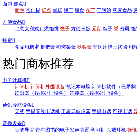
面包,糕点

面包
杏仁糊
糕点
蛋糕
饼干
甜食
布丁
三明治
燕麦食品
方便食品

（意大利式）烘馅饼
饺子
方便米饭
元宵
粽子
粥
寿司
馅
蜂蜜

食品用糖蜜
枇杷膏
燕窝梨膏
秋梨膏
非医用蜂王浆
食用
热门商标推荐
电子计算机

计算机
计算机外围设备
笔记本电脑
计算机软件（已录制
读出器（数据处理设备）
连接器（数据处理设备）
通讯导航设备

天线
手提无线电话机
卫星导航仪器
手提电话
可视电话
音像设备

音响导管
带有图书的电子发声装置
学习机
头戴耳机
摄像