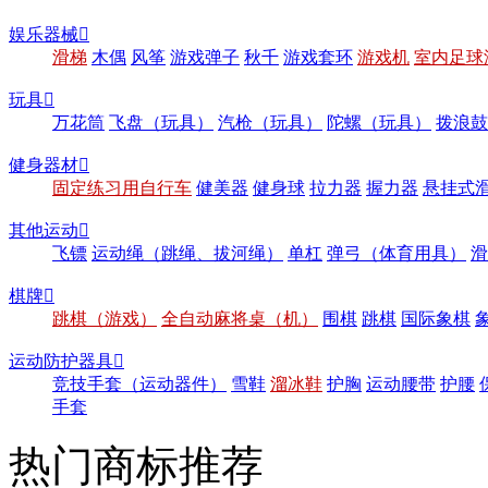
娱乐器械

滑梯
木偶
风筝
游戏弹子
秋千
游戏套环
游戏机
室内足球
玩具

万花筒
飞盘（玩具）
汽枪（玩具）
陀螺（玩具）
拨浪鼓
健身器材

固定练习用自行车
健美器
健身球
拉力器
握力器
悬挂式
其他运动

飞镖
运动绳（跳绳、拔河绳）
单杠
弹弓（体育用具）
滑
棋牌

跳棋（游戏）
全自动麻将桌（机）
围棋
跳棋
国际象棋
运动防护器具

竞技手套（运动器件）
雪鞋
溜冰鞋
护胸
运动腰带
护腰
手套
热门商标推荐