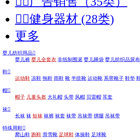


广告销售（35类）


健身器材 (28类)
更多
婴儿纺织用品

婴儿裤
婴儿全套衣
非纸制围涎
婴儿睡袋
婴儿纺织品尿布
鞋

运动鞋
凉鞋
拖鞋
雨鞋
靴
半统靴
运动靴
系带靴子
鞋垫
帽

帽子
儿童头盔
大礼帽
头带
风帽
贝雷帽
耳套
袜

长袜
袜
短袜
袜裤
袜套
袜带
吊袜带
绑腿
吊袜带
特殊用鞋

爬山鞋
跑鞋
滑雪靴
足球鞋
体操鞋
足球靴