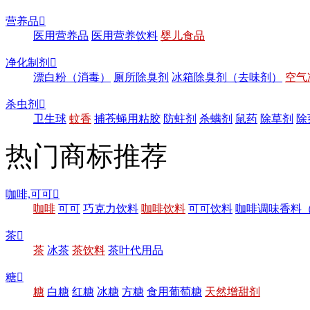
营养品

医用营养品
医用营养饮料
婴儿食品
净化制剂

漂白粉（消毒）
厕所除臭剂
冰箱除臭剂（去味剂）
空气
杀虫剂

卫生球
蚊香
捕苍蝇用粘胶
防蛀剂
杀螨剂
鼠药
除草剂
除
热门商标推荐
咖啡,可可

咖啡
可可
巧克力饮料
咖啡饮料
可可饮料
咖啡调味香料
茶

茶
冰茶
茶饮料
茶叶代用品
糖

糖
白糖
红糖
冰糖
方糖
食用葡萄糖
天然增甜剂