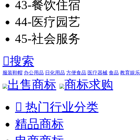
43-餐饮住宿
44-医疗园艺
45-社会服务

搜索
服装鞋帽
办公用品
日化用品
方便食品
医疗器械
食品
教育娱乐
出售商标
商标求购

热门行业分类
精品商标