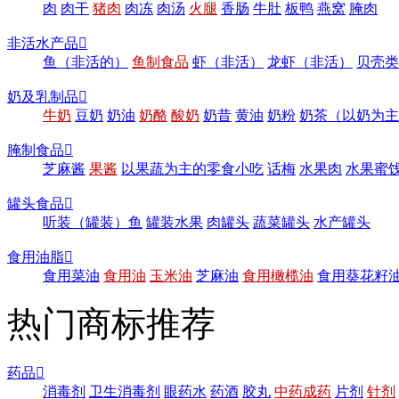
肉
肉干
猪肉
肉冻
肉汤
火腿
香肠
牛肚
板鸭
燕窝
腌肉
非活水产品

鱼（非活的）
鱼制食品
虾（非活）
龙虾（非活）
贝壳类
奶及乳制品

牛奶
豆奶
奶油
奶酪
酸奶
奶昔
黄油
奶粉
奶茶（以奶为主
腌制食品

芝麻酱
果酱
以果蔬为主的零食小吃
话梅
水果肉
水果蜜
罐头食品

听装（罐装）鱼
罐装水果
肉罐头
蔬菜罐头
水产罐头
食用油脂

食用菜油
食用油
玉米油
芝麻油
食用橄榄油
食用葵花籽
热门商标推荐
药品

消毒剂
卫生消毒剂
眼药水
药酒
胶丸
中药成药
片剂
针剂