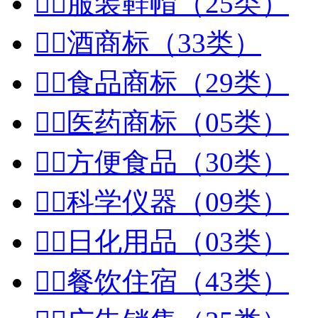


服装鞋帽（25类）


酒商标（33类）


食品商标（29类）


医药商标（05类）


方便食品（30类）


科学仪器（09类）


日化用品（03类）


餐饮住宿（43类）