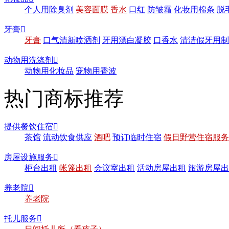
个人用除臭剂
美容面膜
香水
口红
防皱霜
化妆用棉条
脱
牙膏

牙膏
口气清新喷洒剂
牙用漂白凝胶
口香水
清洁假牙用制
动物用洗涤剂

动物用化妆品
宠物用香波
热门商标推荐
提供餐饮住宿

茶馆
流动饮食供应
酒吧
预订临时住宿
假日野营住宿服务
房屋设施服务

柜台出租
帐篷出租
会议室出租
活动房屋出租
旅游房屋出
养老院

养老院
托儿服务
