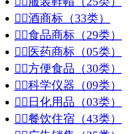


服装鞋帽（25类）


酒商标（33类）


食品商标（29类）


医药商标（05类）


方便食品（30类）


科学仪器（09类）


日化用品（03类）


餐饮住宿（43类）