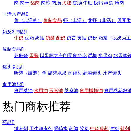
肉
肉干
猪肉
肉冻
肉汤
火腿
香肠
牛肚
板鸭
燕窝
腌肉
非活水产品

鱼（非活的）
鱼制食品
虾（非活）
龙虾（非活）
贝壳类
奶及乳制品

牛奶
豆奶
奶油
奶酪
酸奶
奶昔
黄油
奶粉
奶茶（以奶为主
腌制食品

芝麻酱
果酱
以果蔬为主的零食小吃
话梅
水果肉
水果蜜
罐头食品

听装（罐装）鱼
罐装水果
肉罐头
蔬菜罐头
水产罐头
食用油脂

食用菜油
食用油
玉米油
芝麻油
食用橄榄油
食用葵花籽
热门商标推荐
药品

消毒剂
卫生消毒剂
眼药水
药酒
胶丸
中药成药
片剂
针剂