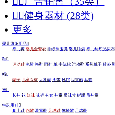


广告销售（35类）


健身器材 (28类)
更多
婴儿纺织用品

婴儿裤
婴儿全套衣
非纸制围涎
婴儿睡袋
婴儿纺织品尿布
鞋

运动鞋
凉鞋
拖鞋
雨鞋
靴
半统靴
运动靴
系带靴子
鞋垫
帽

帽子
儿童头盔
大礼帽
头带
风帽
贝雷帽
耳套
袜

长袜
袜
短袜
袜裤
袜套
袜带
吊袜带
绑腿
吊袜带
特殊用鞋

爬山鞋
跑鞋
滑雪靴
足球鞋
体操鞋
足球靴