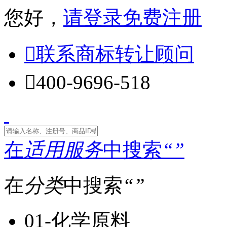
您好，
请登录
免费注册

联系商标转让顾问

400-9696-518
在
适用服务
中搜索
“
”
在
分类
中搜索
“
”
01-化学原料