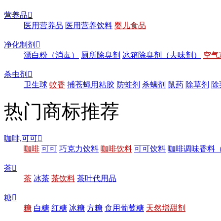
营养品

医用营养品
医用营养饮料
婴儿食品
净化制剂

漂白粉（消毒）
厕所除臭剂
冰箱除臭剂（去味剂）
空气
杀虫剂

卫生球
蚊香
捕苍蝇用粘胶
防蛀剂
杀螨剂
鼠药
除草剂
除
热门商标推荐
咖啡,可可

咖啡
可可
巧克力饮料
咖啡饮料
可可饮料
咖啡调味香料
茶

茶
冰茶
茶饮料
茶叶代用品
糖

糖
白糖
红糖
冰糖
方糖
食用葡萄糖
天然增甜剂