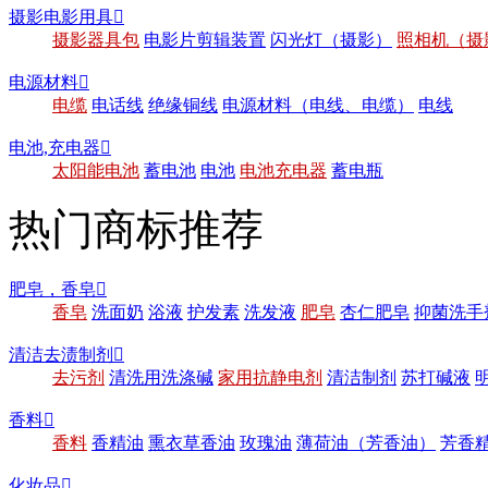
摄影电影用具

摄影器具包
电影片剪辑装置
闪光灯（摄影）
照相机（摄
电源材料

电缆
电话线
绝缘铜线
电源材料（电线、电缆）
电线
电池,充电器

太阳能电池
蓄电池
电池
电池充电器
蓄电瓶
热门商标推荐
肥皂，香皂

香皂
洗面奶
浴液
护发素
洗发液
肥皂
杏仁肥皂
抑菌洗手
清洁去渍制剂

去污剂
清洗用洗涤碱
家用抗静电剂
清洁制剂
苏打碱液
香料

香料
香精油
熏衣草香油
玫瑰油
薄荷油（芳香油）
芳香
化妆品
