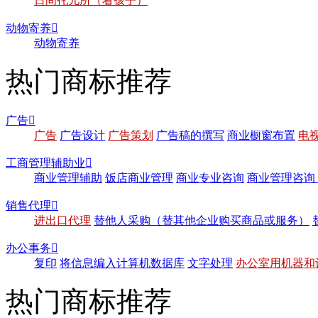
日间托儿所（看孩子）
动物寄养

动物寄养
热门商标推荐
广告

广告
广告设计
广告策划
广告稿的撰写
商业橱窗布置
电
工商管理辅助业

商业管理辅助
饭店商业管理
商业专业咨询
商业管理咨询
销售代理

进出口代理
替他人采购（替其他企业购买商品或服务）
办公事务

复印
将信息编入计算机数据库
文字处理
办公室用机器和
热门商标推荐