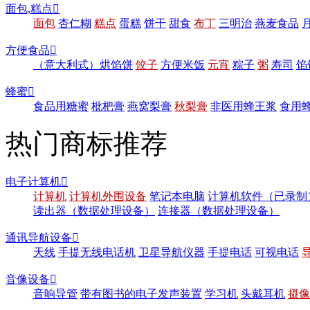
面包,糕点

面包
杏仁糊
糕点
蛋糕
饼干
甜食
布丁
三明治
燕麦食品
方便食品

（意大利式）烘馅饼
饺子
方便米饭
元宵
粽子
粥
寿司
馅
蜂蜜

食品用糖蜜
枇杷膏
燕窝梨膏
秋梨膏
非医用蜂王浆
食用
热门商标推荐
电子计算机

计算机
计算机外围设备
笔记本电脑
计算机软件（已录制
读出器（数据处理设备）
连接器（数据处理设备）
通讯导航设备

天线
手提无线电话机
卫星导航仪器
手提电话
可视电话
音像设备

音响导管
带有图书的电子发声装置
学习机
头戴耳机
摄像