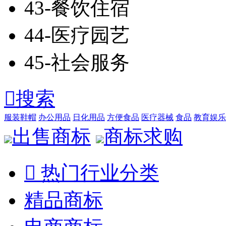
43-餐饮住宿
44-医疗园艺
45-社会服务

搜索
服装鞋帽
办公用品
日化用品
方便食品
医疗器械
食品
教育娱乐
出售商标
商标求购

热门行业分类
精品商标