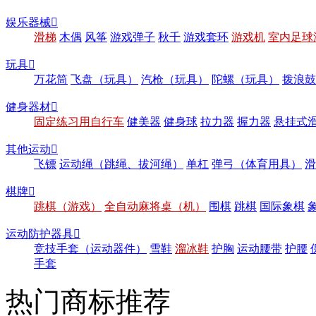
娱乐器械

滑梯
木偶
风筝
游戏弹子
秋千
游戏套环
游戏机
室内足球
玩具

万花筒
飞盘（玩具）
汽枪（玩具）
陀螺（玩具）
拨浪鼓
健身器材

固定练习用自行车
健美器
健身球
拉力器
握力器
悬挂式
其他运动

飞镖
运动绳（跳绳、拔河绳）
单杠
弹弓（体育用具）
滑
棋牌

跳棋（游戏）
全自动麻将桌（机）
围棋
跳棋
国际象棋
运动防护器具

竞技手套（运动器件）
雪鞋
溜冰鞋
护胸
运动腰带
护腰
手套
热门商标推荐