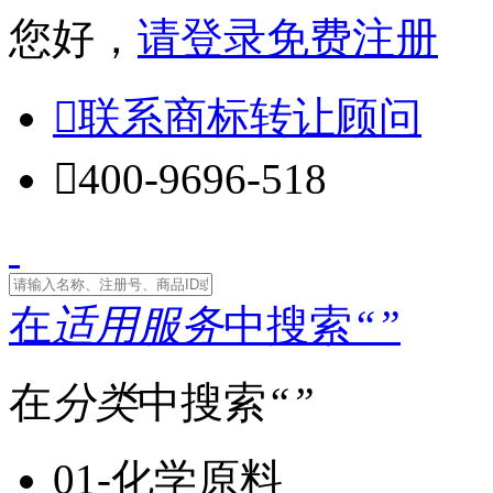
您好，
请登录
免费注册

联系商标转让顾问

400-9696-518
在
适用服务
中搜索
“
”
在
分类
中搜索
“
”
01-化学原料