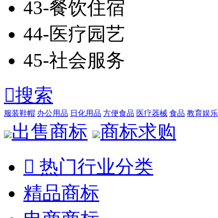
43-餐饮住宿
44-医疗园艺
45-社会服务

搜索
服装鞋帽
办公用品
日化用品
方便食品
医疗器械
食品
教育娱乐
出售商标
商标求购

热门行业分类
精品商标