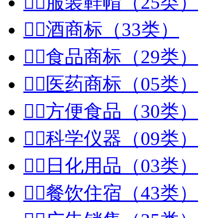


服装鞋帽（25类）


酒商标（33类）


食品商标（29类）


医药商标（05类）


方便食品（30类）


科学仪器（09类）


日化用品（03类）


餐饮住宿（43类）