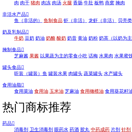
肉
肉干
猪肉
肉冻
肉汤
火腿
香肠
牛肚
板鸭
燕窝
腌肉
非活水产品

鱼（非活的）
鱼制食品
虾（非活）
龙虾（非活）
贝壳类
奶及乳制品

牛奶
豆奶
奶油
奶酪
酸奶
奶昔
黄油
奶粉
奶茶（以奶为主
腌制食品

芝麻酱
果酱
以果蔬为主的零食小吃
话梅
水果肉
水果蜜
罐头食品

听装（罐装）鱼
罐装水果
肉罐头
蔬菜罐头
水产罐头
食用油脂

食用菜油
食用油
玉米油
芝麻油
食用橄榄油
食用葵花籽
热门商标推荐
药品

消毒剂
卫生消毒剂
眼药水
药酒
胶丸
中药成药
片剂
针剂