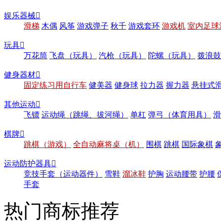
娱乐器械

滑梯
木偶
风筝
游戏弹子
秋千
游戏套环
游戏机
室内足球
玩具

万花筒
飞盘（玩具）
汽枪（玩具）
陀螺（玩具）
拨浪鼓
健身器材

固定练习用自行车
健美器
健身球
拉力器
握力器
悬挂式
其他运动

飞镖
运动绳（跳绳、拔河绳）
单杠
弹弓（体育用具）
滑
棋牌

跳棋（游戏）
全自动麻将桌（机）
围棋
跳棋
国际象棋
运动防护器具

竞技手套（运动器件）
雪鞋
溜冰鞋
护胸
运动腰带
护腰
手套
热门商标推荐