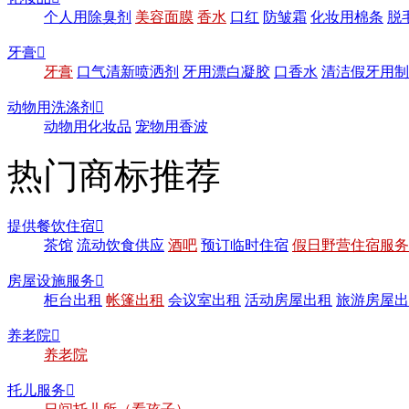
个人用除臭剂
美容面膜
香水
口红
防皱霜
化妆用棉条
脱
牙膏

牙膏
口气清新喷洒剂
牙用漂白凝胶
口香水
清洁假牙用制
动物用洗涤剂

动物用化妆品
宠物用香波
热门商标推荐
提供餐饮住宿

茶馆
流动饮食供应
酒吧
预订临时住宿
假日野营住宿服务
房屋设施服务

柜台出租
帐篷出租
会议室出租
活动房屋出租
旅游房屋出
养老院

养老院
托儿服务
