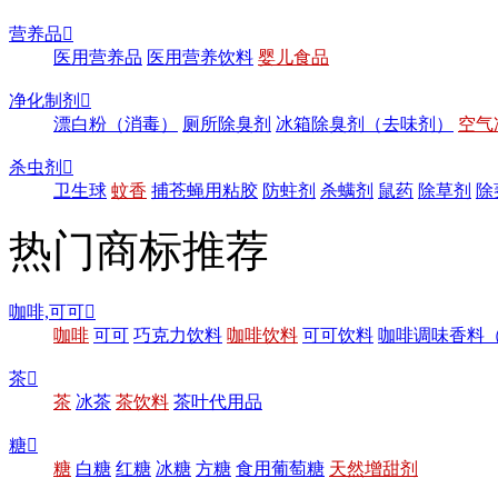
营养品

医用营养品
医用营养饮料
婴儿食品
净化制剂

漂白粉（消毒）
厕所除臭剂
冰箱除臭剂（去味剂）
空气
杀虫剂

卫生球
蚊香
捕苍蝇用粘胶
防蛀剂
杀螨剂
鼠药
除草剂
除
热门商标推荐
咖啡,可可

咖啡
可可
巧克力饮料
咖啡饮料
可可饮料
咖啡调味香料
茶

茶
冰茶
茶饮料
茶叶代用品
糖

糖
白糖
红糖
冰糖
方糖
食用葡萄糖
天然增甜剂