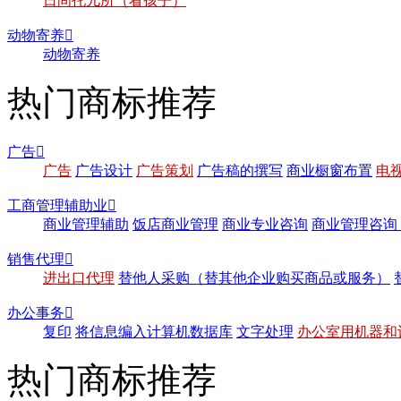
日间托儿所（看孩子）
动物寄养

动物寄养
热门商标推荐
广告

广告
广告设计
广告策划
广告稿的撰写
商业橱窗布置
电
工商管理辅助业

商业管理辅助
饭店商业管理
商业专业咨询
商业管理咨询
销售代理

进出口代理
替他人采购（替其他企业购买商品或服务）
办公事务

复印
将信息编入计算机数据库
文字处理
办公室用机器和
热门商标推荐