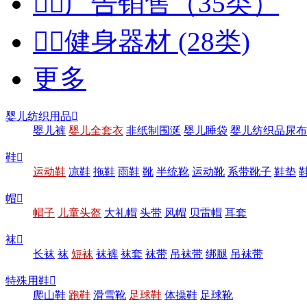


广告销售（35类）


健身器材 (28类)
更多
婴儿纺织用品

婴儿裤
婴儿全套衣
非纸制围涎
婴儿睡袋
婴儿纺织品尿布
鞋

运动鞋
凉鞋
拖鞋
雨鞋
靴
半统靴
运动靴
系带靴子
鞋垫
帽

帽子
儿童头盔
大礼帽
头带
风帽
贝雷帽
耳套
袜

长袜
袜
短袜
袜裤
袜套
袜带
吊袜带
绑腿
吊袜带
特殊用鞋

爬山鞋
跑鞋
滑雪靴
足球鞋
体操鞋
足球靴