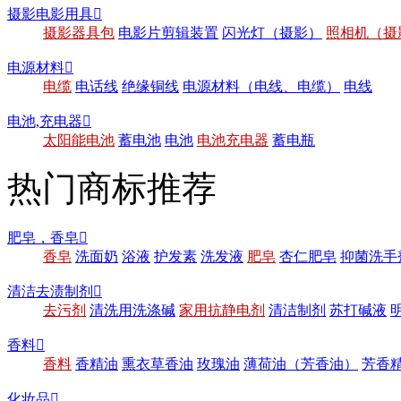
摄影电影用具

摄影器具包
电影片剪辑装置
闪光灯（摄影）
照相机（摄
电源材料

电缆
电话线
绝缘铜线
电源材料（电线、电缆）
电线
电池,充电器

太阳能电池
蓄电池
电池
电池充电器
蓄电瓶
热门商标推荐
肥皂，香皂

香皂
洗面奶
浴液
护发素
洗发液
肥皂
杏仁肥皂
抑菌洗手
清洁去渍制剂

去污剂
清洗用洗涤碱
家用抗静电剂
清洁制剂
苏打碱液
香料

香料
香精油
熏衣草香油
玫瑰油
薄荷油（芳香油）
芳香
化妆品
