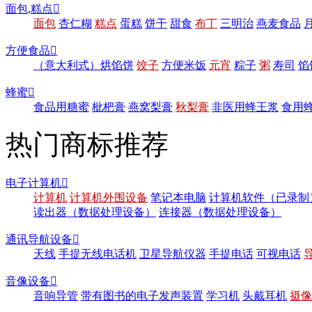
面包,糕点

面包
杏仁糊
糕点
蛋糕
饼干
甜食
布丁
三明治
燕麦食品
方便食品

（意大利式）烘馅饼
饺子
方便米饭
元宵
粽子
粥
寿司
馅
蜂蜜

食品用糖蜜
枇杷膏
燕窝梨膏
秋梨膏
非医用蜂王浆
食用
热门商标推荐
电子计算机

计算机
计算机外围设备
笔记本电脑
计算机软件（已录制
读出器（数据处理设备）
连接器（数据处理设备）
通讯导航设备

天线
手提无线电话机
卫星导航仪器
手提电话
可视电话
音像设备

音响导管
带有图书的电子发声装置
学习机
头戴耳机
摄像