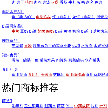
肉
肉干
猪肉
肉冻
肉汤
火腿
香肠
牛肚
板鸭
燕窝
腌肉
非活水产品

鱼（非活的）
鱼制食品
虾（非活）
龙虾（非活）
贝壳类
奶及乳制品

牛奶
豆奶
奶油
奶酪
酸奶
奶昔
黄油
奶粉
奶茶（以奶为主
腌制食品

芝麻酱
果酱
以果蔬为主的零食小吃
话梅
水果肉
水果蜜
罐头食品

听装（罐装）鱼
罐装水果
肉罐头
蔬菜罐头
水产罐头
食用油脂

食用菜油
食用油
玉米油
芝麻油
食用橄榄油
食用葵花籽
热门商标推荐
药品

消毒剂
卫生消毒剂
眼药水
药酒
胶丸
中药成药
片剂
针剂