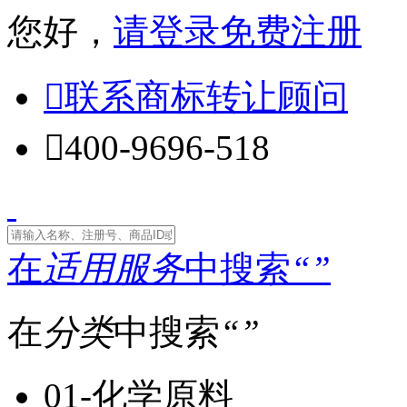
您好，
请登录
免费注册

联系商标转让顾问

400-9696-518
在
适用服务
中搜索
“
”
在
分类
中搜索
“
”
01-化学原料