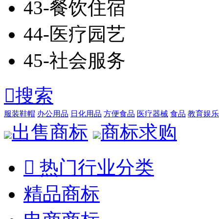
43-餐饮住宿
44-医疗园艺
45-社会服务

搜索
服装鞋帽
办公用品
日化用品
方便食品
医疗器械
食品
教育娱乐
出售商标
商标求购

热门行业分类
精品商标