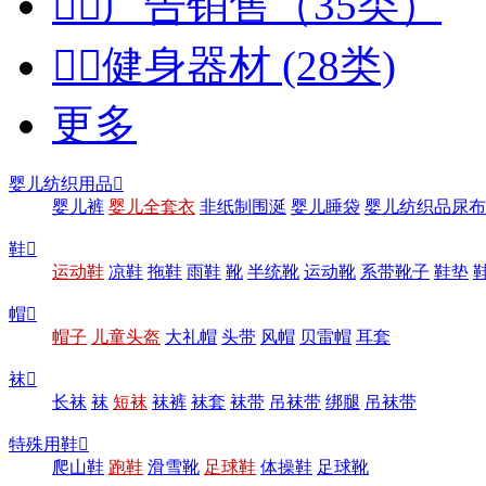


广告销售（35类）


健身器材 (28类)
更多
婴儿纺织用品

婴儿裤
婴儿全套衣
非纸制围涎
婴儿睡袋
婴儿纺织品尿布
鞋

运动鞋
凉鞋
拖鞋
雨鞋
靴
半统靴
运动靴
系带靴子
鞋垫
帽

帽子
儿童头盔
大礼帽
头带
风帽
贝雷帽
耳套
袜

长袜
袜
短袜
袜裤
袜套
袜带
吊袜带
绑腿
吊袜带
特殊用鞋

爬山鞋
跑鞋
滑雪靴
足球鞋
体操鞋
足球靴