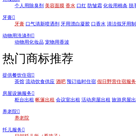
个人用除臭剂
美容面膜
香水
口红
防皱霜
化妆用棉条
脱
牙膏

牙膏
口气清新喷洒剂
牙用漂白凝胶
口香水
清洁假牙用制
动物用洗涤剂

动物用化妆品
宠物用香波
热门商标推荐
提供餐饮住宿

茶馆
流动饮食供应
酒吧
预订临时住宿
假日野营住宿服务
房屋设施服务

柜台出租
帐篷出租
会议室出租
活动房屋出租
旅游房屋出
养老院

养老院
托儿服务
