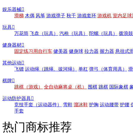
娱乐器械

滑梯
木偶
风筝
游戏弹子
秋千
游戏套环
游戏机
室内足球
玩具

万花筒
飞盘（玩具）
汽枪（玩具）
陀螺（玩具）
拨浪鼓
健身器材

固定练习用自行车
健美器
健身球
拉力器
握力器
悬挂式
其他运动

飞镖
运动绳（跳绳、拔河绳）
单杠
弹弓（体育用具）
滑
棋牌

跳棋（游戏）
全自动麻将桌（机）
围棋
跳棋
国际象棋
运动防护器具

竞技手套（运动器件）
雪鞋
溜冰鞋
护胸
运动腰带
护腰
手套
热门商标推荐