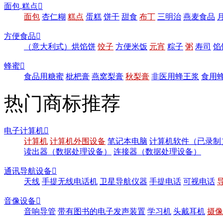
面包,糕点

面包
杏仁糊
糕点
蛋糕
饼干
甜食
布丁
三明治
燕麦食品
方便食品

（意大利式）烘馅饼
饺子
方便米饭
元宵
粽子
粥
寿司
馅
蜂蜜

食品用糖蜜
枇杷膏
燕窝梨膏
秋梨膏
非医用蜂王浆
食用
热门商标推荐
电子计算机

计算机
计算机外围设备
笔记本电脑
计算机软件（已录制
读出器（数据处理设备）
连接器（数据处理设备）
通讯导航设备

天线
手提无线电话机
卫星导航仪器
手提电话
可视电话
音像设备

音响导管
带有图书的电子发声装置
学习机
头戴耳机
摄像