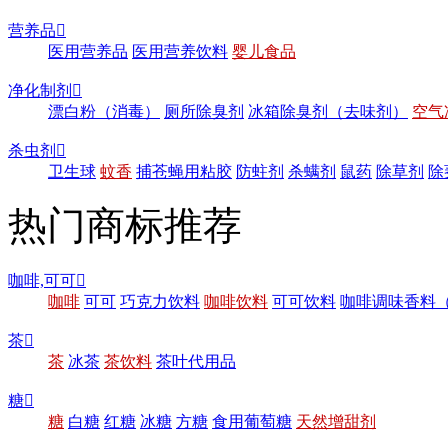
营养品

医用营养品
医用营养饮料
婴儿食品
净化制剂

漂白粉（消毒）
厕所除臭剂
冰箱除臭剂（去味剂）
空气
杀虫剂

卫生球
蚊香
捕苍蝇用粘胶
防蛀剂
杀螨剂
鼠药
除草剂
除
热门商标推荐
咖啡,可可

咖啡
可可
巧克力饮料
咖啡饮料
可可饮料
咖啡调味香料
茶

茶
冰茶
茶饮料
茶叶代用品
糖

糖
白糖
红糖
冰糖
方糖
食用葡萄糖
天然增甜剂