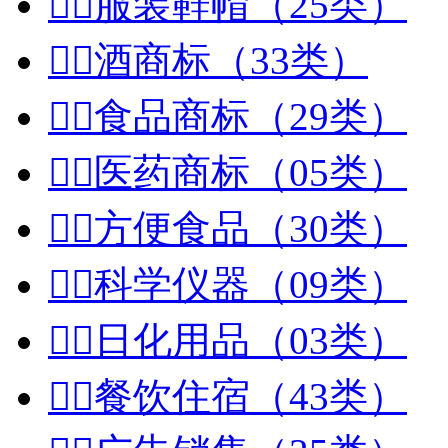


服装鞋帽（25类）


酒商标（33类）


食品商标（29类）


医药商标（05类）


方便食品（30类）


科学仪器（09类）


日化用品（03类）


餐饮住宿（43类）