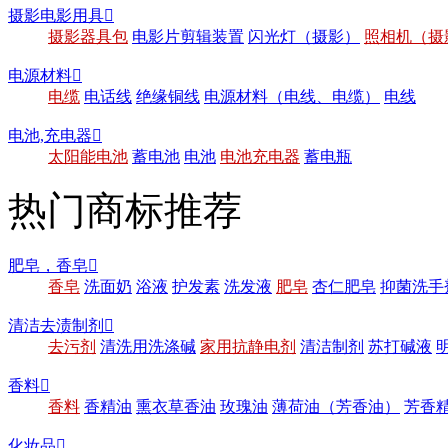
摄影电影用具

摄影器具包
电影片剪辑装置
闪光灯（摄影）
照相机（摄
电源材料

电缆
电话线
绝缘铜线
电源材料（电线、电缆）
电线
电池,充电器

太阳能电池
蓄电池
电池
电池充电器
蓄电瓶
热门商标推荐
肥皂，香皂

香皂
洗面奶
浴液
护发素
洗发液
肥皂
杏仁肥皂
抑菌洗手
清洁去渍制剂

去污剂
清洗用洗涤碱
家用抗静电剂
清洁制剂
苏打碱液
香料

香料
香精油
熏衣草香油
玫瑰油
薄荷油（芳香油）
芳香
化妆品
