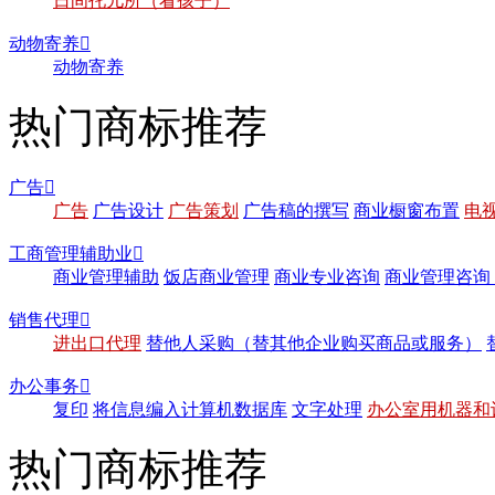
日间托儿所（看孩子）
动物寄养

动物寄养
热门商标推荐
广告

广告
广告设计
广告策划
广告稿的撰写
商业橱窗布置
电
工商管理辅助业

商业管理辅助
饭店商业管理
商业专业咨询
商业管理咨询
销售代理

进出口代理
替他人采购（替其他企业购买商品或服务）
办公事务

复印
将信息编入计算机数据库
文字处理
办公室用机器和
热门商标推荐