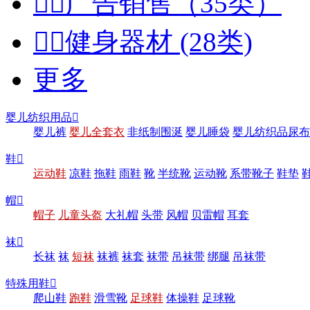


广告销售（35类）


健身器材 (28类)
更多
婴儿纺织用品

婴儿裤
婴儿全套衣
非纸制围涎
婴儿睡袋
婴儿纺织品尿布
鞋

运动鞋
凉鞋
拖鞋
雨鞋
靴
半统靴
运动靴
系带靴子
鞋垫
帽

帽子
儿童头盔
大礼帽
头带
风帽
贝雷帽
耳套
袜

长袜
袜
短袜
袜裤
袜套
袜带
吊袜带
绑腿
吊袜带
特殊用鞋

爬山鞋
跑鞋
滑雪靴
足球鞋
体操鞋
足球靴