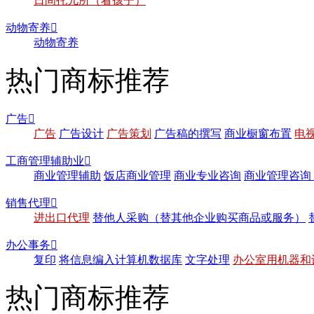
日间托儿所（看孩子）
动物寄养

动物寄养
热门商标推荐
广告

广告
广告设计
广告策划
广告稿的撰写
商业橱窗布置
电
工商管理辅助业

商业管理辅助
饭店商业管理
商业专业咨询
商业管理咨询
销售代理

进出口代理
替他人采购（替其他企业购买商品或服务）
办公事务

复印
将信息编入计算机数据库
文字处理
办公室用机器和
热门商标推荐