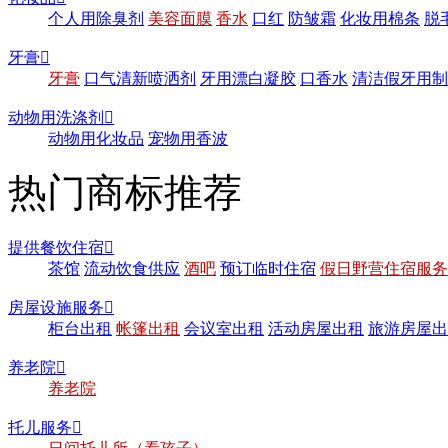
个人用除臭剂
美容面膜
香水
口红
防皱霜
化妆用棉条
脱
牙膏

牙膏
口气清新喷洒剂
牙用漂白凝胶
口香水
清洁假牙用制
动物用洗涤剂

动物用化妆品
宠物用香波
热门商标推荐
提供餐饮住宿

茶馆
流动饮食供应
酒吧
预订临时住宿
假日野营住宿服务
房屋设施服务

柜台出租
帐篷出租
会议室出租
活动房屋出租
旅游房屋出
养老院

养老院
托儿服务
