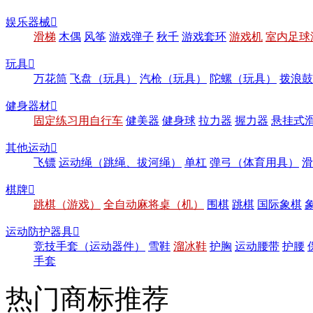
娱乐器械

滑梯
木偶
风筝
游戏弹子
秋千
游戏套环
游戏机
室内足球
玩具

万花筒
飞盘（玩具）
汽枪（玩具）
陀螺（玩具）
拨浪鼓
健身器材

固定练习用自行车
健美器
健身球
拉力器
握力器
悬挂式
其他运动

飞镖
运动绳（跳绳、拔河绳）
单杠
弹弓（体育用具）
滑
棋牌

跳棋（游戏）
全自动麻将桌（机）
围棋
跳棋
国际象棋
运动防护器具

竞技手套（运动器件）
雪鞋
溜冰鞋
护胸
运动腰带
护腰
手套
热门商标推荐