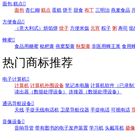
面包,糕点

面包
杏仁糊
糕点
蛋糕
饼干
甜食
布丁
三明治
燕麦食品
方便食品

（意大利式）烘馅饼
饺子
方便米饭
元宵
粽子
粥
寿司
馅
蜂蜜

食品用糖蜜
枇杷膏
燕窝梨膏
秋梨膏
非医用蜂王浆
食用
热门商标推荐
电子计算机

计算机
计算机外围设备
笔记本电脑
计算机软件（已录制
读出器（数据处理设备）
连接器（数据处理设备）
通讯导航设备

天线
手提无线电话机
卫星导航仪器
手提电话
可视电话
音像设备

音响导管
带有图书的电子发声装置
学习机
头戴耳机
摄像