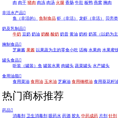
肉
肉干
猪肉
肉冻
肉汤
火腿
香肠
牛肚
板鸭
燕窝
腌肉
非活水产品

鱼（非活的）
鱼制食品
虾（非活）
龙虾（非活）
贝壳类
奶及乳制品

牛奶
豆奶
奶油
奶酪
酸奶
奶昔
黄油
奶粉
奶茶（以奶为主
腌制食品

芝麻酱
果酱
以果蔬为主的零食小吃
话梅
水果肉
水果蜜
罐头食品

听装（罐装）鱼
罐装水果
肉罐头
蔬菜罐头
水产罐头
食用油脂

食用菜油
食用油
玉米油
芝麻油
食用橄榄油
食用葵花籽
热门商标推荐
药品

消毒剂
卫生消毒剂
眼药水
药酒
胶丸
中药成药
片剂
针剂