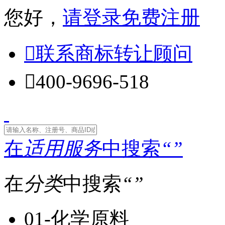
您好，
请登录
免费注册

联系商标转让顾问

400-9696-518
在
适用服务
中搜索
“
”
在
分类
中搜索
“
”
01-化学原料