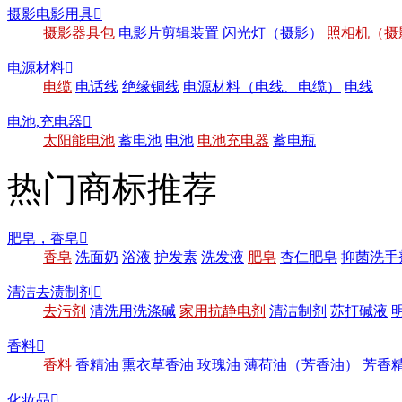
摄影电影用具

摄影器具包
电影片剪辑装置
闪光灯（摄影）
照相机（摄
电源材料

电缆
电话线
绝缘铜线
电源材料（电线、电缆）
电线
电池,充电器

太阳能电池
蓄电池
电池
电池充电器
蓄电瓶
热门商标推荐
肥皂，香皂

香皂
洗面奶
浴液
护发素
洗发液
肥皂
杏仁肥皂
抑菌洗手
清洁去渍制剂

去污剂
清洗用洗涤碱
家用抗静电剂
清洁制剂
苏打碱液
香料

香料
香精油
熏衣草香油
玫瑰油
薄荷油（芳香油）
芳香
化妆品
