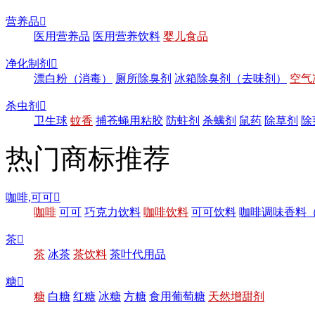
营养品

医用营养品
医用营养饮料
婴儿食品
净化制剂

漂白粉（消毒）
厕所除臭剂
冰箱除臭剂（去味剂）
空气
杀虫剂

卫生球
蚊香
捕苍蝇用粘胶
防蛀剂
杀螨剂
鼠药
除草剂
除
热门商标推荐
咖啡,可可

咖啡
可可
巧克力饮料
咖啡饮料
可可饮料
咖啡调味香料
茶

茶
冰茶
茶饮料
茶叶代用品
糖

糖
白糖
红糖
冰糖
方糖
食用葡萄糖
天然增甜剂