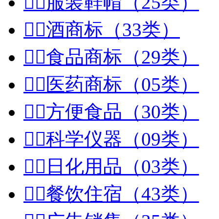


服装鞋帽（25类）


酒商标（33类）


食品商标（29类）


医药商标（05类）


方便食品（30类）


科学仪器（09类）


日化用品（03类）


餐饮住宿（43类）