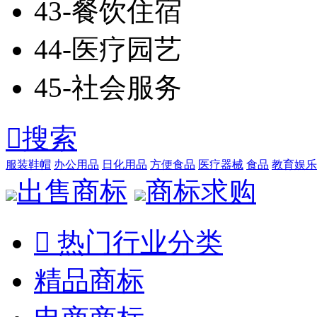
43-餐饮住宿
44-医疗园艺
45-社会服务

搜索
服装鞋帽
办公用品
日化用品
方便食品
医疗器械
食品
教育娱乐
出售商标
商标求购

热门行业分类
精品商标