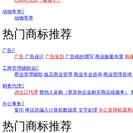
日间托儿所（看孩子）
动物寄养

动物寄养
热门商标推荐
广告

广告
广告设计
广告策划
广告稿的撰写
商业橱窗布置
电
工商管理辅助业

商业管理辅助
饭店商业管理
商业专业咨询
商业管理咨询
销售代理

进出口代理
替他人采购（替其他企业购买商品或服务）
办公事务

复印
将信息编入计算机数据库
文字处理
办公室用机器和
热门商标推荐