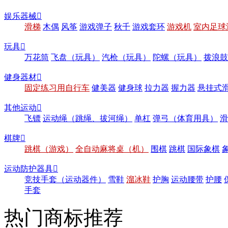
娱乐器械

滑梯
木偶
风筝
游戏弹子
秋千
游戏套环
游戏机
室内足球
玩具

万花筒
飞盘（玩具）
汽枪（玩具）
陀螺（玩具）
拨浪鼓
健身器材

固定练习用自行车
健美器
健身球
拉力器
握力器
悬挂式
其他运动

飞镖
运动绳（跳绳、拔河绳）
单杠
弹弓（体育用具）
滑
棋牌

跳棋（游戏）
全自动麻将桌（机）
围棋
跳棋
国际象棋
运动防护器具

竞技手套（运动器件）
雪鞋
溜冰鞋
护胸
运动腰带
护腰
手套
热门商标推荐