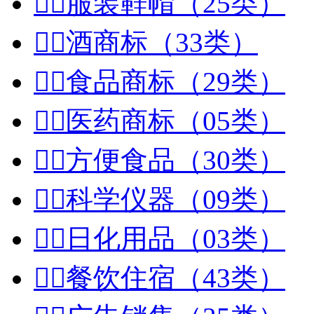


服装鞋帽（25类）


酒商标（33类）


食品商标（29类）


医药商标（05类）


方便食品（30类）


科学仪器（09类）


日化用品（03类）


餐饮住宿（43类）