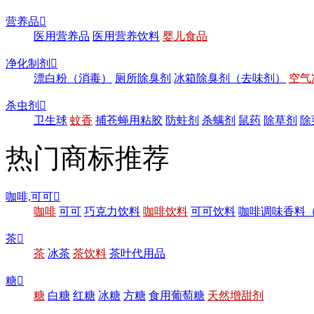
营养品

医用营养品
医用营养饮料
婴儿食品
净化制剂

漂白粉（消毒）
厕所除臭剂
冰箱除臭剂（去味剂）
空气
杀虫剂

卫生球
蚊香
捕苍蝇用粘胶
防蛀剂
杀螨剂
鼠药
除草剂
除
热门商标推荐
咖啡,可可

咖啡
可可
巧克力饮料
咖啡饮料
可可饮料
咖啡调味香料
茶

茶
冰茶
茶饮料
茶叶代用品
糖

糖
白糖
红糖
冰糖
方糖
食用葡萄糖
天然增甜剂