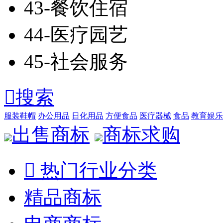
43-餐饮住宿
44-医疗园艺
45-社会服务

搜索
服装鞋帽
办公用品
日化用品
方便食品
医疗器械
食品
教育娱乐
出售商标
商标求购

热门行业分类
精品商标