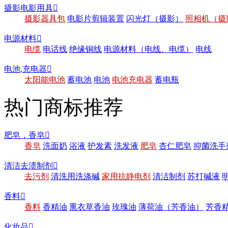
摄影电影用具

摄影器具包
电影片剪辑装置
闪光灯（摄影）
照相机（摄
电源材料

电缆
电话线
绝缘铜线
电源材料（电线、电缆）
电线
电池,充电器

太阳能电池
蓄电池
电池
电池充电器
蓄电瓶
热门商标推荐
肥皂，香皂

香皂
洗面奶
浴液
护发素
洗发液
肥皂
杏仁肥皂
抑菌洗手
清洁去渍制剂

去污剂
清洗用洗涤碱
家用抗静电剂
清洁制剂
苏打碱液
香料

香料
香精油
熏衣草香油
玫瑰油
薄荷油（芳香油）
芳香
化妆品
