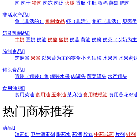
肉
肉干
猪肉
肉冻
肉汤
火腿
香肠
牛肚
板鸭
燕窝
腌肉
非活水产品

鱼（非活的）
鱼制食品
虾（非活）
龙虾（非活）
贝壳类
奶及乳制品

牛奶
豆奶
奶油
奶酪
酸奶
奶昔
黄油
奶粉
奶茶（以奶为主
腌制食品

芝麻酱
果酱
以果蔬为主的零食小吃
话梅
水果肉
水果蜜
罐头食品

听装（罐装）鱼
罐装水果
肉罐头
蔬菜罐头
水产罐头
食用油脂

食用菜油
食用油
玉米油
芝麻油
食用橄榄油
食用葵花籽
热门商标推荐
药品

消毒剂
卫生消毒剂
眼药水
药酒
胶丸
中药成药
片剂
针剂