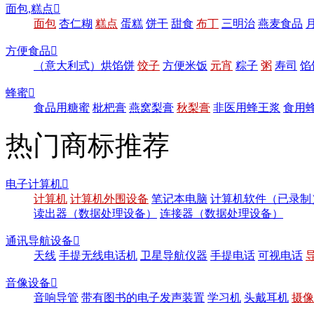
面包,糕点

面包
杏仁糊
糕点
蛋糕
饼干
甜食
布丁
三明治
燕麦食品
方便食品

（意大利式）烘馅饼
饺子
方便米饭
元宵
粽子
粥
寿司
馅
蜂蜜

食品用糖蜜
枇杷膏
燕窝梨膏
秋梨膏
非医用蜂王浆
食用
热门商标推荐
电子计算机

计算机
计算机外围设备
笔记本电脑
计算机软件（已录制
读出器（数据处理设备）
连接器（数据处理设备）
通讯导航设备

天线
手提无线电话机
卫星导航仪器
手提电话
可视电话
音像设备

音响导管
带有图书的电子发声装置
学习机
头戴耳机
摄像