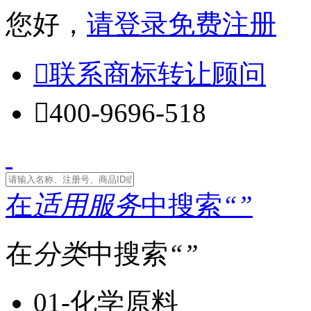
您好，
请登录
免费注册

联系商标转让顾问

400-9696-518
在
适用服务
中搜索
“
”
在
分类
中搜索
“
”
01-化学原料