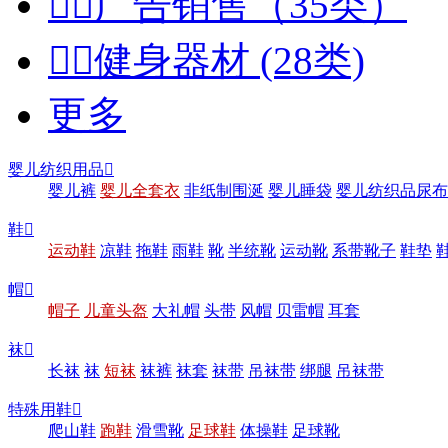


广告销售（35类）


健身器材 (28类)
更多
婴儿纺织用品

婴儿裤
婴儿全套衣
非纸制围涎
婴儿睡袋
婴儿纺织品尿布
鞋

运动鞋
凉鞋
拖鞋
雨鞋
靴
半统靴
运动靴
系带靴子
鞋垫
帽

帽子
儿童头盔
大礼帽
头带
风帽
贝雷帽
耳套
袜

长袜
袜
短袜
袜裤
袜套
袜带
吊袜带
绑腿
吊袜带
特殊用鞋

爬山鞋
跑鞋
滑雪靴
足球鞋
体操鞋
足球靴