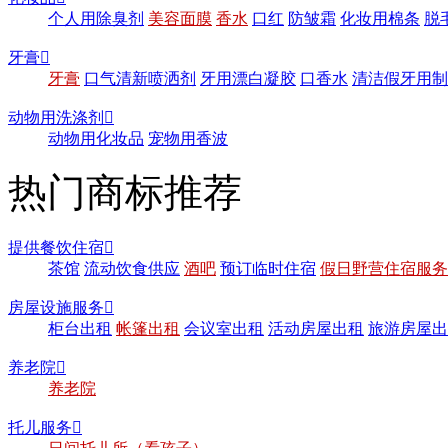
个人用除臭剂
美容面膜
香水
口红
防皱霜
化妆用棉条
脱
牙膏

牙膏
口气清新喷洒剂
牙用漂白凝胶
口香水
清洁假牙用制
动物用洗涤剂

动物用化妆品
宠物用香波
热门商标推荐
提供餐饮住宿

茶馆
流动饮食供应
酒吧
预订临时住宿
假日野营住宿服务
房屋设施服务

柜台出租
帐篷出租
会议室出租
活动房屋出租
旅游房屋出
养老院

养老院
托儿服务
