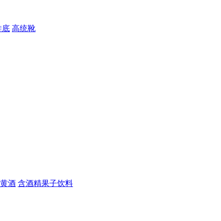
鞋底
高统靴
黄酒
含酒精果子饮料