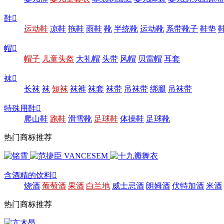
鞋

运动鞋
凉鞋
拖鞋
雨鞋
靴
半统靴
运动靴
系带靴子
鞋垫
帽

帽子
儿童头盔
大礼帽
头带
风帽
贝雷帽
耳套
袜

长袜
袜
短袜
袜裤
袜套
袜带
吊袜带
绑腿
吊袜带
特殊用鞋

爬山鞋
跑鞋
滑雪靴
足球鞋
体操鞋
足球靴
热门商标推荐
含酒精的饮料

烧酒
葡萄酒
果酒
白兰地
威士忌酒
朗姆酒
伏特加酒
米酒
热门商标推荐