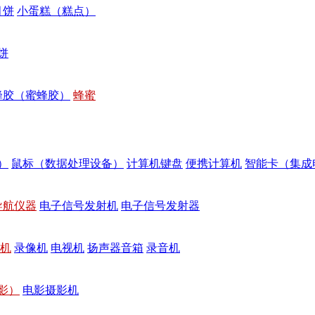
月饼
小蛋糕（糕点）
饼
蜂胶（蜜蜂胶）
蜂蜜
）
鼠标（数据处理设备）
计算机键盘
便携计算机
智能卡（集成
导航仪器
电子信号发射机
电子信号发射器
机
录像机
电视机
扬声器音箱
录音机
影）
电影摄影机