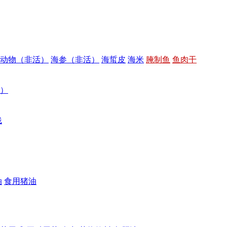
动物（非活）
海参（非活）
海蜇皮
海米
腌制鱼
鱼肉干
）
饯
油
食用猪油