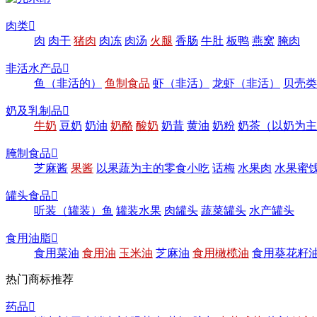
肉类

肉
肉干
猪肉
肉冻
肉汤
火腿
香肠
牛肚
板鸭
燕窝
腌肉
非活水产品

鱼（非活的）
鱼制食品
虾（非活）
龙虾（非活）
贝壳类
奶及乳制品

牛奶
豆奶
奶油
奶酪
酸奶
奶昔
黄油
奶粉
奶茶（以奶为主
腌制食品

芝麻酱
果酱
以果蔬为主的零食小吃
话梅
水果肉
水果蜜
罐头食品

听装（罐装）鱼
罐装水果
肉罐头
蔬菜罐头
水产罐头
食用油脂

食用菜油
食用油
玉米油
芝麻油
食用橄榄油
食用葵花籽
热门商标推荐
药品
