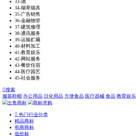
33-酒
34-烟草烟具
35-广告销售
36-金融物管
37-建筑修理
38-通讯服务
39-运输贮藏
40-材料加工
41-教育娱乐
42-网站服务
43-餐饮住宿
44-医疗园艺
45-社会服务

搜索
服装鞋帽
办公用品
日化用品
方便食品
医疗器械
食品
教育娱乐
出售商标
商标求购

热门行业分类
精品商标
电商商标
低价标