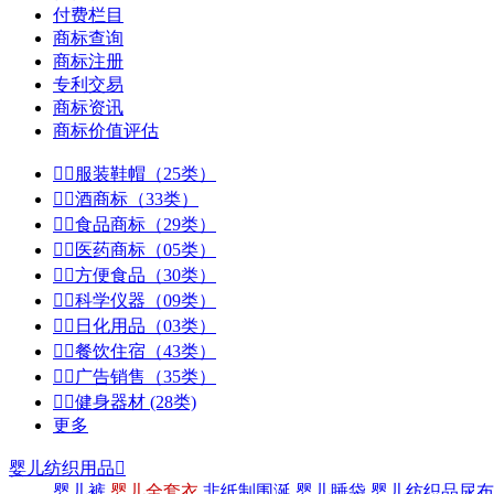
付费栏目
商标查询
商标注册
专利交易
商标资讯
商标价值评估


服装鞋帽（25类）


酒商标（33类）


食品商标（29类）


医药商标（05类）


方便食品（30类）


科学仪器（09类）


日化用品（03类）


餐饮住宿（43类）


广告销售（35类）


健身器材 (28类)
更多
婴儿纺织用品

婴儿裤
婴儿全套衣
非纸制围涎
婴儿睡袋
婴儿纺织品尿布