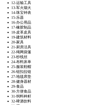
12-运输工具
13-军火烟火
14-珠宝钟表
15-乐器
16-办公用品
17-橡胶制品
18-皮革皮具
19-建筑材料
20-家具
21-厨房洁具
22-绳网袋篷
23-纱线丝
24-布料床单
25-服装鞋帽
26-钮扣拉链
27-地毯席垫
28-健身器材
29-食品
30-方便食品
31-饲料种籽
32-啤酒饮料