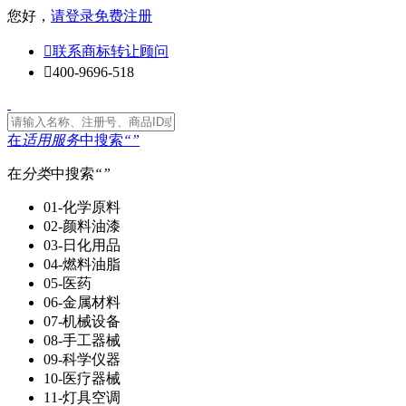
您好，
请登录
免费注册

联系商标转让顾问

400-9696-518
在
适用服务
中搜索
“
”
在
分类
中搜索
“
”
01-化学原料
02-颜料油漆
03-日化用品
04-燃料油脂
05-医药
06-金属材料
07-机械设备
08-手工器械
09-科学仪器
10-医疗器械
11-灯具空调