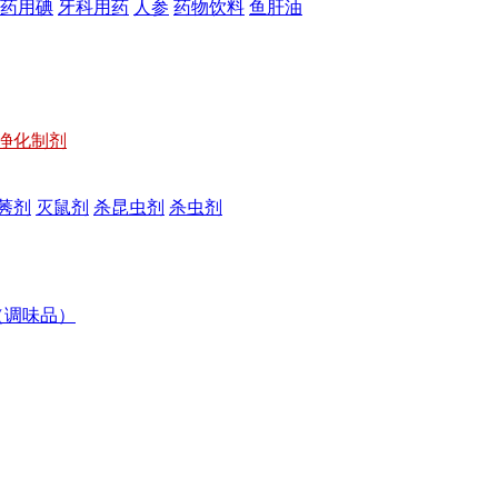
药用碘
牙科用药
人参
药物饮料
鱼肝油
净化制剂
莠剂
灭鼠剂
杀昆虫剂
杀虫剂
（调味品）