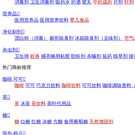
消毒剂
卫生消毒剂
眼药水
药酒
胶丸
中药成药
片剂
针剂
营养品

医用营养品
医用营养饮料
婴儿食品
净化制剂

漂白粉（消毒）
厕所除臭剂
冰箱除臭剂（去味剂）
空气
杀虫剂

卫生球
蚊香
捕苍蝇用粘胶
防蛀剂
杀螨剂
鼠药
除草剂
除
热门商标推荐
咖啡,可可

咖啡
可可
巧克力饮料
咖啡饮料
可可饮料
咖啡调味香料
茶

茶
冰茶
茶饮料
茶叶代用品
糖

糖
白糖
红糖
冰糖
方糖
食用葡萄糖
天然增甜剂
面包,糕点
