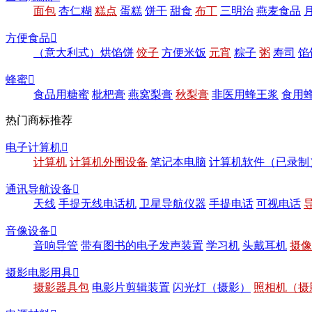
面包
杏仁糊
糕点
蛋糕
饼干
甜食
布丁
三明治
燕麦食品
方便食品

（意大利式）烘馅饼
饺子
方便米饭
元宵
粽子
粥
寿司
馅
蜂蜜

食品用糖蜜
枇杷膏
燕窝梨膏
秋梨膏
非医用蜂王浆
食用
热门商标推荐
电子计算机

计算机
计算机外围设备
笔记本电脑
计算机软件（已录制
通讯导航设备

天线
手提无线电话机
卫星导航仪器
手提电话
可视电话
音像设备

音响导管
带有图书的电子发声装置
学习机
头戴耳机
摄像
摄影电影用具

摄影器具包
电影片剪辑装置
闪光灯（摄影）
照相机（摄