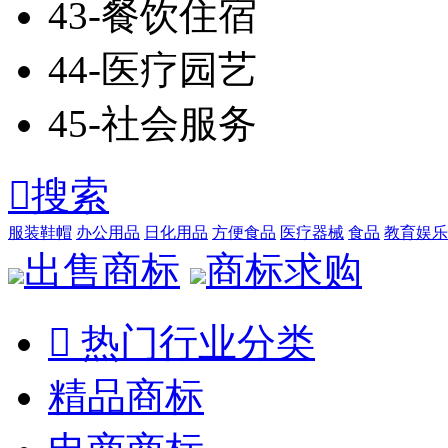
43-餐饮住宿
44-医疗园艺
45-社会服务

搜索
服装鞋帽
办公用品
日化用品
方便食品
医疗器械
食品
教育娱乐
出售商标
商标求购

热门行业分类
精品商标