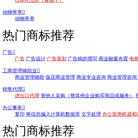
日间托儿所（看孩子）
动物寄养

动物寄养
热门商标推荐
广告

广告
广告设计
广告策划
广告稿的撰写
商业橱窗布置
电
工商管理辅助业

商业管理辅助
饭店商业管理
商业专业咨询
商业管理咨询
销售代理

进出口代理
替他人采购（替其他企业购买商品或服务）
办公事务

复印
将信息编入计算机数据库
文字处理
办公室用机器和
热门商标推荐