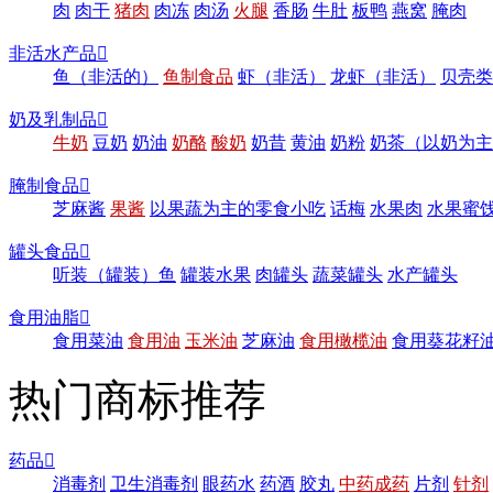
肉
肉干
猪肉
肉冻
肉汤
火腿
香肠
牛肚
板鸭
燕窝
腌肉
非活水产品

鱼（非活的）
鱼制食品
虾（非活）
龙虾（非活）
贝壳类
奶及乳制品

牛奶
豆奶
奶油
奶酪
酸奶
奶昔
黄油
奶粉
奶茶（以奶为主
腌制食品

芝麻酱
果酱
以果蔬为主的零食小吃
话梅
水果肉
水果蜜
罐头食品

听装（罐装）鱼
罐装水果
肉罐头
蔬菜罐头
水产罐头
食用油脂

食用菜油
食用油
玉米油
芝麻油
食用橄榄油
食用葵花籽
热门商标推荐
药品

消毒剂
卫生消毒剂
眼药水
药酒
胶丸
中药成药
片剂
针剂