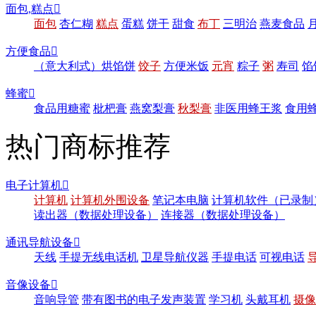
面包,糕点

面包
杏仁糊
糕点
蛋糕
饼干
甜食
布丁
三明治
燕麦食品
方便食品

（意大利式）烘馅饼
饺子
方便米饭
元宵
粽子
粥
寿司
馅
蜂蜜

食品用糖蜜
枇杷膏
燕窝梨膏
秋梨膏
非医用蜂王浆
食用
热门商标推荐
电子计算机

计算机
计算机外围设备
笔记本电脑
计算机软件（已录制
读出器（数据处理设备）
连接器（数据处理设备）
通讯导航设备

天线
手提无线电话机
卫星导航仪器
手提电话
可视电话
音像设备

音响导管
带有图书的电子发声装置
学习机
头戴耳机
摄像