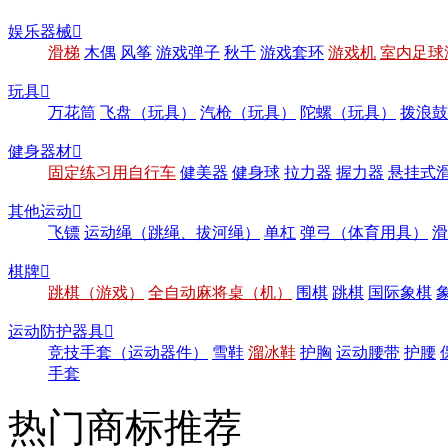
娱乐器械

滑梯
木偶
风筝
游戏弹子
秋千
游戏套环
游戏机
室内足球
玩具

万花筒
飞盘（玩具）
汽枪（玩具）
陀螺（玩具）
拨浪鼓
健身器材

固定练习用自行车
健美器
健身球
拉力器
握力器
悬挂式
其他运动

飞镖
运动绳（跳绳、拔河绳）
单杠
弹弓（体育用具）
滑
棋牌

跳棋（游戏）
全自动麻将桌（机）
围棋
跳棋
国际象棋
运动防护器具

竞技手套（运动器件）
雪鞋
溜冰鞋
护胸
运动腰带
护腰
手套
热门商标推荐