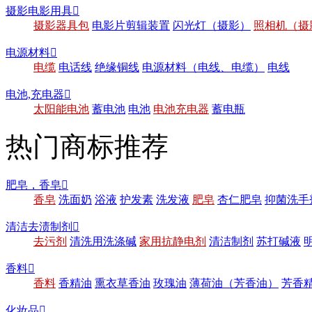
摄影电影用具

摄影器具包
电影片剪辑装置
闪光灯（摄影）
照相机（摄
电源材料

电缆
电话线
绝缘铜线
电源材料（电线、电缆）
电线
电池,充电器

太阳能电池
蓄电池
电池
电池充电器
蓄电瓶
热门商标推荐
肥皂，香皂

香皂
洗面奶
浴液
护发素
洗发液
肥皂
杏仁肥皂
抑菌洗手
清洁去渍制剂

去污剂
清洗用洗涤碱
家用抗静电剂
清洁制剂
苏打碱液
香料

香料
香精油
熏衣草香油
玫瑰油
薄荷油（芳香油）
芳香
化妆品
