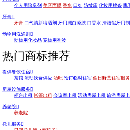
个人用除臭剂
美容面膜
香水
口红
防皱霜
化妆用棉条
脱
牙膏

牙膏
口气清新喷洒剂
牙用漂白凝胶
口香水
清洁假牙用制
动物用洗涤剂

动物用化妆品
宠物用香波
热门商标推荐
提供餐饮住宿

茶馆
流动饮食供应
酒吧
预订临时住宿
假日野营住宿服务
房屋设施服务

柜台出租
帐篷出租
会议室出租
活动房屋出租
旅游房屋出
养老院

养老院
托儿服务
