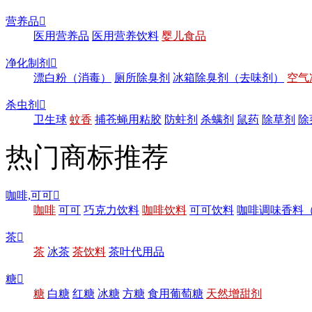
营养品

医用营养品
医用营养饮料
婴儿食品
净化制剂

漂白粉（消毒）
厕所除臭剂
冰箱除臭剂（去味剂）
空气
杀虫剂

卫生球
蚊香
捕苍蝇用粘胶
防蛀剂
杀螨剂
鼠药
除草剂
除
热门商标推荐
咖啡,可可

咖啡
可可
巧克力饮料
咖啡饮料
可可饮料
咖啡调味香料
茶

茶
冰茶
茶饮料
茶叶代用品
糖

糖
白糖
红糖
冰糖
方糖
食用葡萄糖
天然增甜剂