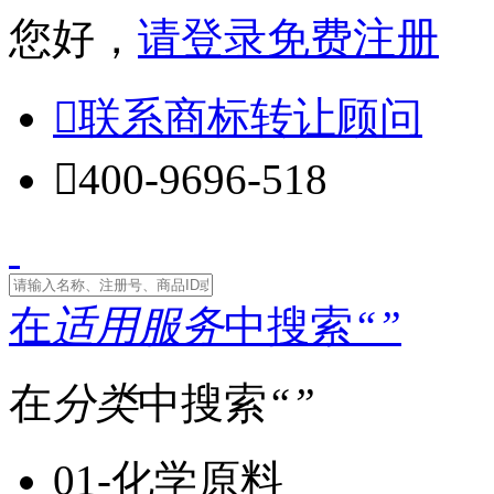
您好，
请登录
免费注册

联系商标转让顾问

400-9696-518
在
适用服务
中搜索
“
”
在
分类
中搜索
“
”
01-化学原料