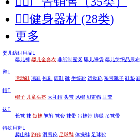


广告销售（35类）


健身器材 (28类)
更多
婴儿纺织用品

婴儿裤
婴儿全套衣
非纸制围涎
婴儿睡袋
婴儿纺织品尿布
鞋

运动鞋
凉鞋
拖鞋
雨鞋
靴
半统靴
运动靴
系带靴子
鞋垫
帽

帽子
儿童头盔
大礼帽
头带
风帽
贝雷帽
耳套
袜

长袜
袜
短袜
袜裤
袜套
袜带
吊袜带
绑腿
吊袜带
特殊用鞋

爬山鞋
跑鞋
滑雪靴
足球鞋
体操鞋
足球靴