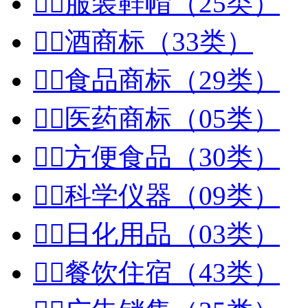


服装鞋帽（25类）


酒商标（33类）


食品商标（29类）


医药商标（05类）


方便食品（30类）


科学仪器（09类）


日化用品（03类）


餐饮住宿（43类）