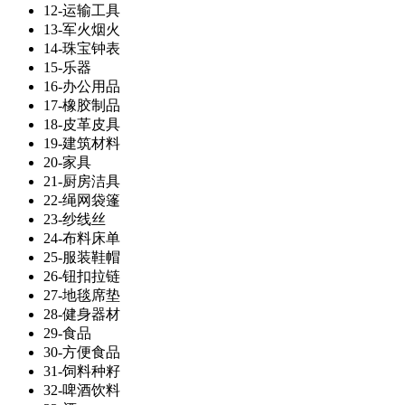
12-运输工具
13-军火烟火
14-珠宝钟表
15-乐器
16-办公用品
17-橡胶制品
18-皮革皮具
19-建筑材料
20-家具
21-厨房洁具
22-绳网袋篷
23-纱线丝
24-布料床单
25-服装鞋帽
26-钮扣拉链
27-地毯席垫
28-健身器材
29-食品
30-方便食品
31-饲料种籽
32-啤酒饮料