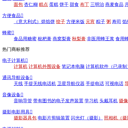
面包
杏仁糊
糕点
蛋糕
饼干
甜食
布丁
三明治
燕麦食品
方便食品

（意大利式）烘馅饼
饺子
方便米饭
元宵
粽子
粥
寿司
馅
蜂蜜

食品用糖蜜
枇杷膏
燕窝梨膏
秋梨膏
非医用蜂王浆
食用
热门商标推荐
电子计算机

计算机
计算机外围设备
笔记本电脑
计算机软件（已录制
通讯导航设备

天线
手提无线电话机
卫星导航仪器
手提电话
可视电话
音像设备

音响导管
带有图书的电子发声装置
学习机
头戴耳机
摄像
摄影电影用具

摄影器具包
电影片剪辑装置
闪光灯（摄影）
照相机（摄