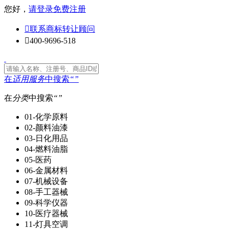
您好，
请登录
免费注册

联系商标转让顾问

400-9696-518
在
适用服务
中搜索
“
”
在
分类
中搜索
“
”
01-化学原料
02-颜料油漆
03-日化用品
04-燃料油脂
05-医药
06-金属材料
07-机械设备
08-手工器械
09-科学仪器
10-医疗器械
11-灯具空调