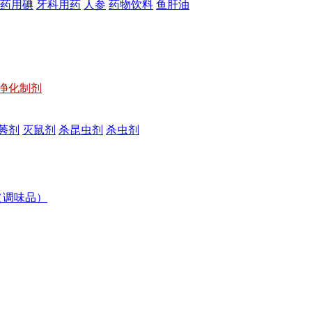
药用碘
牙科用药
人参
药物饮料
鱼肝油
净化制剂
莠剂
灭鼠剂
杀昆虫剂
杀虫剂
（调味品）