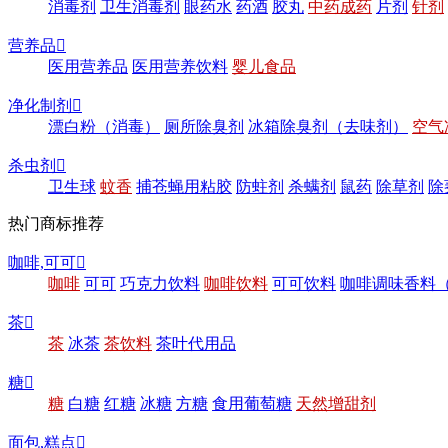
消毒剂
卫生消毒剂
眼药水
药酒
胶丸
中药成药
片剂
针剂
营养品

医用营养品
医用营养饮料
婴儿食品
净化制剂

漂白粉（消毒）
厕所除臭剂
冰箱除臭剂（去味剂）
空气
杀虫剂

卫生球
蚊香
捕苍蝇用粘胶
防蛀剂
杀螨剂
鼠药
除草剂
除
热门商标推荐
咖啡,可可

咖啡
可可
巧克力饮料
咖啡饮料
可可饮料
咖啡调味香料
茶

茶
冰茶
茶饮料
茶叶代用品
糖

糖
白糖
红糖
冰糖
方糖
食用葡萄糖
天然增甜剂
面包,糕点
