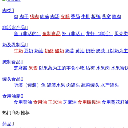
肉类

肉
肉干
猪肉
肉冻
肉汤
火腿
香肠
牛肚
板鸭
燕窝
腌肉
非活水产品

鱼（非活的）
鱼制食品
虾（非活）
龙虾（非活）
贝壳类
奶及乳制品

牛奶
豆奶
奶油
奶酪
酸奶
奶昔
黄油
奶粉
奶茶（以奶为主
腌制食品

芝麻酱
果酱
以果蔬为主的零食小吃
话梅
水果肉
水果蜜
罐头食品

听装（罐装）鱼
罐装水果
肉罐头
蔬菜罐头
水产罐头
食用油脂

食用菜油
食用油
玉米油
芝麻油
食用橄榄油
食用葵花籽
热门商标推荐
药品
