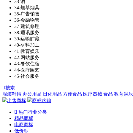
33-酒
34-烟草烟具
35-广告销售
36-金融物管
37-建筑修理
38-通讯服务
39-运输贮藏
40-材料加工
41-教育娱乐
42-网站服务
43-餐饮住宿
44-医疗园艺
45-社会服务

搜索
服装鞋帽
办公用品
日化用品
方便食品
医疗器械
食品
教育娱乐
出售商标
商标求购

热门行业分类
精品商标
电商商标
低价标