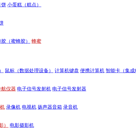
月饼
小蛋糕（糕点）
饼
蜂胶（蜜蜂胶）
蜂蜜
）
鼠标（数据处理设备）
计算机键盘
便携计算机
智能卡（集成
导航仪器
电子信号发射机
电子信号发射器
机
录像机
电视机
扬声器音箱
录音机
影）
电影摄影机