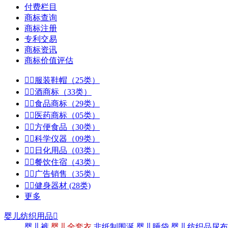
付费栏目
商标查询
商标注册
专利交易
商标资讯
商标价值评估


服装鞋帽（25类）


酒商标（33类）


食品商标（29类）


医药商标（05类）


方便食品（30类）


科学仪器（09类）


日化用品（03类）


餐饮住宿（43类）


广告销售（35类）


健身器材 (28类)
更多
婴儿纺织用品

婴儿裤
婴儿全套衣
非纸制围涎
婴儿睡袋
婴儿纺织品尿布