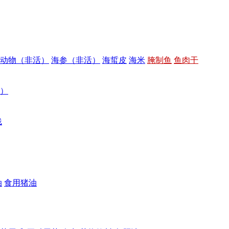
动物（非活）
海参（非活）
海蜇皮
海米
腌制鱼
鱼肉干
）
饯
油
食用猪油