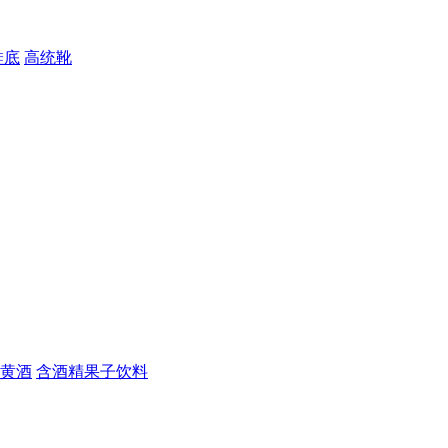
鞋底
高统靴
黄酒
含酒精果子饮料