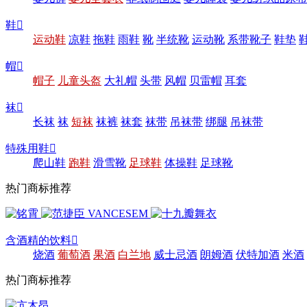
鞋

运动鞋
凉鞋
拖鞋
雨鞋
靴
半统靴
运动靴
系带靴子
鞋垫
帽

帽子
儿童头盔
大礼帽
头带
风帽
贝雷帽
耳套
袜

长袜
袜
短袜
袜裤
袜套
袜带
吊袜带
绑腿
吊袜带
特殊用鞋

爬山鞋
跑鞋
滑雪靴
足球鞋
体操鞋
足球靴
热门商标推荐
含酒精的饮料

烧酒
葡萄酒
果酒
白兰地
威士忌酒
朗姆酒
伏特加酒
米酒
热门商标推荐