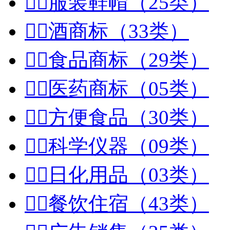


服装鞋帽（25类）


酒商标（33类）


食品商标（29类）


医药商标（05类）


方便食品（30类）


科学仪器（09类）


日化用品（03类）


餐饮住宿（43类）