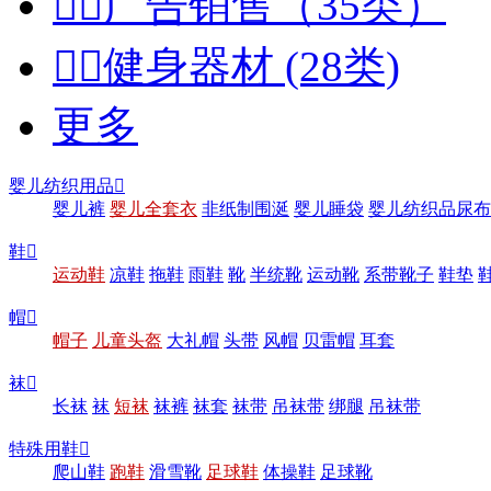


广告销售（35类）


健身器材 (28类)
更多
婴儿纺织用品

婴儿裤
婴儿全套衣
非纸制围涎
婴儿睡袋
婴儿纺织品尿布
鞋

运动鞋
凉鞋
拖鞋
雨鞋
靴
半统靴
运动靴
系带靴子
鞋垫
帽

帽子
儿童头盔
大礼帽
头带
风帽
贝雷帽
耳套
袜

长袜
袜
短袜
袜裤
袜套
袜带
吊袜带
绑腿
吊袜带
特殊用鞋

爬山鞋
跑鞋
滑雪靴
足球鞋
体操鞋
足球靴