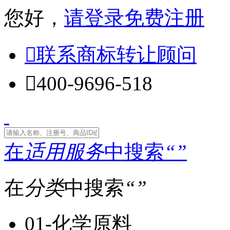
您好，
请登录
免费注册

联系商标转让顾问

400-9696-518
在
适用服务
中搜索
“
”
在
分类
中搜索
“
”
01-化学原料