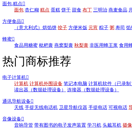
面包,糕点

面包
杏仁糊
糕点
蛋糕
饼干
甜食
布丁
三明治
燕麦食品
方便食品

（意大利式）烘馅饼
饺子
方便米饭
元宵
粽子
粥
寿司
馅
蜂蜜

食品用糖蜜
枇杷膏
燕窝梨膏
秋梨膏
非医用蜂王浆
食用
热门商标推荐
电子计算机

计算机
计算机外围设备
笔记本电脑
计算机软件（已录制
读出器（数据处理设备）
连接器（数据处理设备）
通讯导航设备

天线
手提无线电话机
卫星导航仪器
手提电话
可视电话
音像设备

音响导管
带有图书的电子发声装置
学习机
头戴耳机
摄像