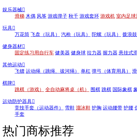
娱乐器械

滑梯
木偶
风筝
游戏弹子
秋千
游戏套环
游戏机
室内足球
玩具

万花筒
飞盘（玩具）
汽枪（玩具）
陀螺（玩具）
拨浪鼓
健身器材

固定练习用自行车
健美器
健身球
拉力器
握力器
悬挂式
其他运动

飞镖
运动绳（跳绳、拔河绳）
单杠
弹弓（体育用具）
滑
棋牌

跳棋（游戏）
全自动麻将桌（机）
围棋
跳棋
国际象棋
运动防护器具

竞技手套（运动器件）
雪鞋
溜冰鞋
护胸
运动腰带
护腰
手套
热门商标推荐