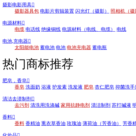
摄影电影用具

摄影器具包
电影片剪辑装置
闪光灯（摄影）
照相机（摄
电源材料

电缆
电话线
绝缘铜线
电源材料（电线、电缆）
电线
电池,充电器

太阳能电池
蓄电池
电池
电池充电器
蓄电瓶
热门商标推荐
肥皂，香皂

香皂
洗面奶
浴液
护发素
洗发液
肥皂
杏仁肥皂
抑菌洗手
清洁去渍制剂

去污剂
清洗用洗涤碱
家用抗静电剂
清洁制剂
苏打碱液
香料

香料
香精油
熏衣草香油
玫瑰油
薄荷油（芳香油）
芳香
化妆品
