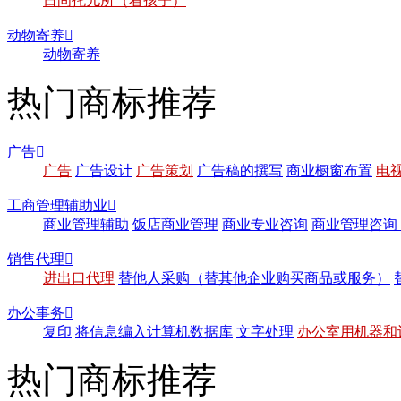
日间托儿所（看孩子）
动物寄养

动物寄养
热门商标推荐
广告

广告
广告设计
广告策划
广告稿的撰写
商业橱窗布置
电
工商管理辅助业

商业管理辅助
饭店商业管理
商业专业咨询
商业管理咨询
销售代理

进出口代理
替他人采购（替其他企业购买商品或服务）
办公事务

复印
将信息编入计算机数据库
文字处理
办公室用机器和
热门商标推荐