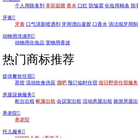
个人用除臭剂
美容面膜
香水
口红
防皱霜
化妆用棉条
脱
牙膏

牙膏
口气清新喷洒剂
牙用漂白凝胶
口香水
清洁假牙用制
动物用洗涤剂

动物用化妆品
宠物用香波
热门商标推荐
提供餐饮住宿

茶馆
流动饮食供应
酒吧
预订临时住宿
假日野营住宿服务
房屋设施服务

柜台出租
帐篷出租
会议室出租
活动房屋出租
旅游房屋出
养老院

养老院
托儿服务
