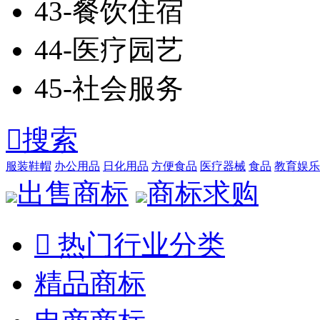
43-餐饮住宿
44-医疗园艺
45-社会服务

搜索
服装鞋帽
办公用品
日化用品
方便食品
医疗器械
食品
教育娱乐
出售商标
商标求购

热门行业分类
精品商标