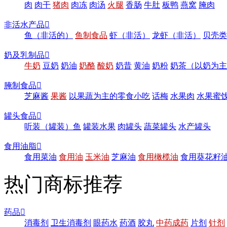
肉
肉干
猪肉
肉冻
肉汤
火腿
香肠
牛肚
板鸭
燕窝
腌肉
非活水产品

鱼（非活的）
鱼制食品
虾（非活）
龙虾（非活）
贝壳类
奶及乳制品

牛奶
豆奶
奶油
奶酪
酸奶
奶昔
黄油
奶粉
奶茶（以奶为主
腌制食品

芝麻酱
果酱
以果蔬为主的零食小吃
话梅
水果肉
水果蜜
罐头食品

听装（罐装）鱼
罐装水果
肉罐头
蔬菜罐头
水产罐头
食用油脂

食用菜油
食用油
玉米油
芝麻油
食用橄榄油
食用葵花籽
热门商标推荐
药品

消毒剂
卫生消毒剂
眼药水
药酒
胶丸
中药成药
片剂
针剂