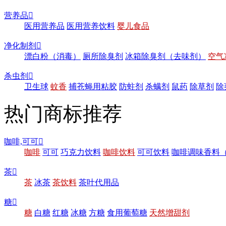
营养品

医用营养品
医用营养饮料
婴儿食品
净化制剂

漂白粉（消毒）
厕所除臭剂
冰箱除臭剂（去味剂）
空气
杀虫剂

卫生球
蚊香
捕苍蝇用粘胶
防蛀剂
杀螨剂
鼠药
除草剂
除
热门商标推荐
咖啡,可可

咖啡
可可
巧克力饮料
咖啡饮料
可可饮料
咖啡调味香料
茶

茶
冰茶
茶饮料
茶叶代用品
糖

糖
白糖
红糖
冰糖
方糖
食用葡萄糖
天然增甜剂