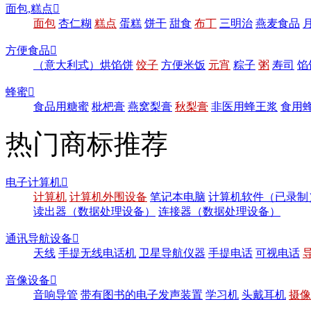
面包,糕点

面包
杏仁糊
糕点
蛋糕
饼干
甜食
布丁
三明治
燕麦食品
方便食品

（意大利式）烘馅饼
饺子
方便米饭
元宵
粽子
粥
寿司
馅
蜂蜜

食品用糖蜜
枇杷膏
燕窝梨膏
秋梨膏
非医用蜂王浆
食用
热门商标推荐
电子计算机

计算机
计算机外围设备
笔记本电脑
计算机软件（已录制
读出器（数据处理设备）
连接器（数据处理设备）
通讯导航设备

天线
手提无线电话机
卫星导航仪器
手提电话
可视电话
音像设备

音响导管
带有图书的电子发声装置
学习机
头戴耳机
摄像