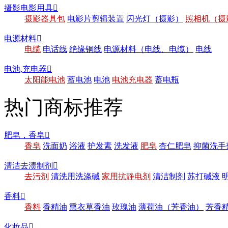
摄影电影用具

摄影器具包
电影片剪辑装置
闪光灯（摄影）
照相机（摄
电源材料

电缆
电话线
绝缘铜线
电源材料（电线、电缆）
电线
电池,充电器

太阳能电池
蓄电池
电池
电池充电器
蓄电瓶
热门商标推荐
肥皂，香皂

香皂
洗面奶
浴液
护发素
洗发液
肥皂
杏仁肥皂
抑菌洗手
清洁去渍制剂

去污剂
清洗用洗涤碱
家用抗静电剂
清洁制剂
苏打碱液
香料

香料
香精油
熏衣草香油
玫瑰油
薄荷油（芳香油）
芳香
化妆品
