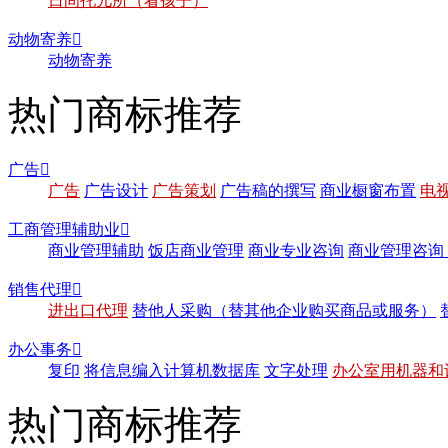
日间托儿所（看孩子）
动物寄养

动物寄养
热门商标推荐
广告

广告
广告设计
广告策划
广告稿的撰写
商业橱窗布置
电
工商管理辅助业

商业管理辅助
饭店商业管理
商业专业咨询
商业管理咨询
销售代理

进出口代理
替他人采购（替其他企业购买商品或服务）
办公事务

复印
将信息编入计算机数据库
文字处理
办公室用机器和
热门商标推荐