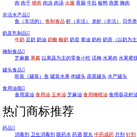
肉
肉干
猪肉
肉冻
肉汤
火腿
香肠
牛肚
板鸭
燕窝
腌肉
非活水产品

鱼（非活的）
鱼制食品
虾（非活）
龙虾（非活）
贝壳类
奶及乳制品

牛奶
豆奶
奶油
奶酪
酸奶
奶昔
黄油
奶粉
奶茶（以奶为主
腌制食品

芝麻酱
果酱
以果蔬为主的零食小吃
话梅
水果肉
水果蜜
罐头食品

听装（罐装）鱼
罐装水果
肉罐头
蔬菜罐头
水产罐头
食用油脂

食用菜油
食用油
玉米油
芝麻油
食用橄榄油
食用葵花籽
热门商标推荐
药品

消毒剂
卫生消毒剂
眼药水
药酒
胶丸
中药成药
片剂
针剂