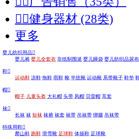


广告销售（35类）


健身器材 (28类)
更多
婴儿纺织用品

婴儿裤
婴儿全套衣
非纸制围涎
婴儿睡袋
婴儿纺织品尿布
鞋

运动鞋
凉鞋
拖鞋
雨鞋
靴
半统靴
运动靴
系带靴子
鞋垫
帽

帽子
儿童头盔
大礼帽
头带
风帽
贝雷帽
耳套
袜

长袜
袜
短袜
袜裤
袜套
袜带
吊袜带
绑腿
吊袜带
特殊用鞋

爬山鞋
跑鞋
滑雪靴
足球鞋
体操鞋
足球靴