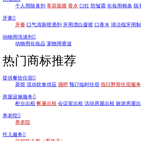
个人用除臭剂
美容面膜
香水
口红
防皱霜
化妆用棉条
脱
牙膏

牙膏
口气清新喷洒剂
牙用漂白凝胶
口香水
清洁假牙用制
动物用洗涤剂

动物用化妆品
宠物用香波
热门商标推荐
提供餐饮住宿

茶馆
流动饮食供应
酒吧
预订临时住宿
假日野营住宿服务
房屋设施服务

柜台出租
帐篷出租
会议室出租
活动房屋出租
旅游房屋出
养老院

养老院
托儿服务
