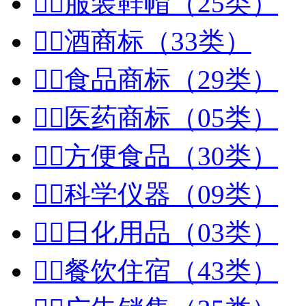


服装鞋帽（25类）


酒商标（33类）


食品商标（29类）


医药商标（05类）


方便食品（30类）


科学仪器（09类）


日化用品（03类）


餐饮住宿（43类）