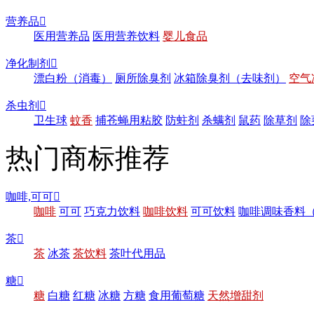
营养品

医用营养品
医用营养饮料
婴儿食品
净化制剂

漂白粉（消毒）
厕所除臭剂
冰箱除臭剂（去味剂）
空气
杀虫剂

卫生球
蚊香
捕苍蝇用粘胶
防蛀剂
杀螨剂
鼠药
除草剂
除
热门商标推荐
咖啡,可可

咖啡
可可
巧克力饮料
咖啡饮料
可可饮料
咖啡调味香料
茶

茶
冰茶
茶饮料
茶叶代用品
糖

糖
白糖
红糖
冰糖
方糖
食用葡萄糖
天然增甜剂