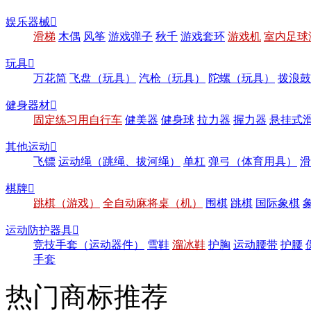
娱乐器械

滑梯
木偶
风筝
游戏弹子
秋千
游戏套环
游戏机
室内足球
玩具

万花筒
飞盘（玩具）
汽枪（玩具）
陀螺（玩具）
拨浪鼓
健身器材

固定练习用自行车
健美器
健身球
拉力器
握力器
悬挂式
其他运动

飞镖
运动绳（跳绳、拔河绳）
单杠
弹弓（体育用具）
滑
棋牌

跳棋（游戏）
全自动麻将桌（机）
围棋
跳棋
国际象棋
运动防护器具

竞技手套（运动器件）
雪鞋
溜冰鞋
护胸
运动腰带
护腰
手套
热门商标推荐