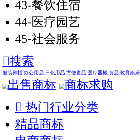
43-餐饮住宿
44-医疗园艺
45-社会服务

搜索
服装鞋帽
办公用品
日化用品
方便食品
医疗器械
食品
教育娱乐
出售商标
商标求购

热门行业分类
精品商标