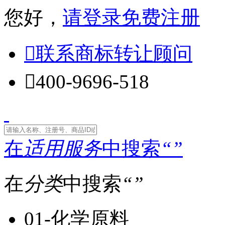
您好，
请登录
免费注册

联系商标转让顾问

400-9696-518
在
适用服务
中搜索
“
”
在
分类
中搜索
“
”
01-化学原料