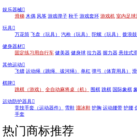
娱乐器械

滑梯
木偶
风筝
游戏弹子
秋千
游戏套环
游戏机
室内足球
玩具

万花筒
飞盘（玩具）
汽枪（玩具）
陀螺（玩具）
拨浪鼓
健身器材

固定练习用自行车
健美器
健身球
拉力器
握力器
悬挂式
其他运动

飞镖
运动绳（跳绳、拔河绳）
单杠
弹弓（体育用具）
滑
棋牌

跳棋（游戏）
全自动麻将桌（机）
围棋
跳棋
国际象棋
运动防护器具

竞技手套（运动器件）
雪鞋
溜冰鞋
护胸
运动腰带
护腰
手套
热门商标推荐