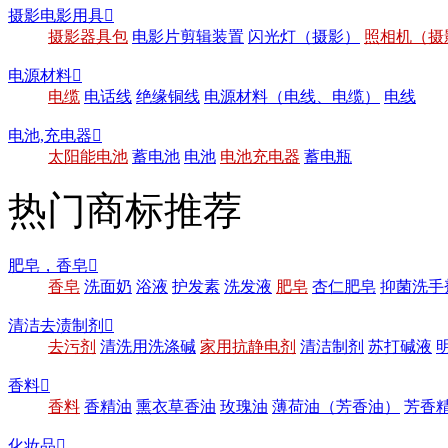
摄影电影用具

摄影器具包
电影片剪辑装置
闪光灯（摄影）
照相机（摄
电源材料

电缆
电话线
绝缘铜线
电源材料（电线、电缆）
电线
电池,充电器

太阳能电池
蓄电池
电池
电池充电器
蓄电瓶
热门商标推荐
肥皂，香皂

香皂
洗面奶
浴液
护发素
洗发液
肥皂
杏仁肥皂
抑菌洗手
清洁去渍制剂

去污剂
清洗用洗涤碱
家用抗静电剂
清洁制剂
苏打碱液
香料

香料
香精油
熏衣草香油
玫瑰油
薄荷油（芳香油）
芳香
化妆品
