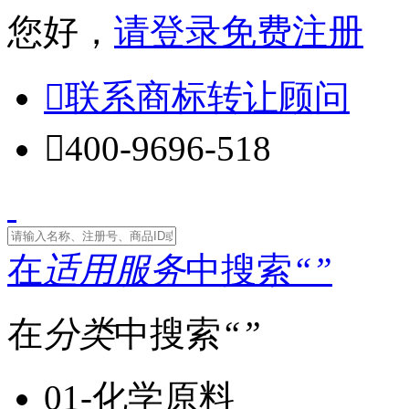
您好，
请登录
免费注册

联系商标转让顾问

400-9696-518
在
适用服务
中搜索
“
”
在
分类
中搜索
“
”
01-化学原料