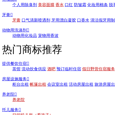
个人用除臭剂
美容面膜
香水
口红
防皱霜
化妆用棉条
脱
牙膏

牙膏
口气清新喷洒剂
牙用漂白凝胶
口香水
清洁假牙用制
动物用洗涤剂

动物用化妆品
宠物用香波
热门商标推荐
提供餐饮住宿

茶馆
流动饮食供应
酒吧
预订临时住宿
假日野营住宿服务
房屋设施服务

柜台出租
帐篷出租
会议室出租
活动房屋出租
旅游房屋出
养老院

养老院
托儿服务
