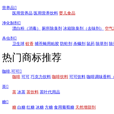
营养品

医用营养品
医用营养饮料
婴儿食品
净化制剂

漂白粉（消毒）
厕所除臭剂
冰箱除臭剂（去味剂）
空气
杀虫剂

卫生球
蚊香
捕苍蝇用粘胶
防蛀剂
杀螨剂
鼠药
除草剂
除
热门商标推荐
咖啡,可可

咖啡
可可
巧克力饮料
咖啡饮料
可可饮料
咖啡调味香料
茶

茶
冰茶
茶饮料
茶叶代用品
糖

糖
白糖
红糖
冰糖
方糖
食用葡萄糖
天然增甜剂