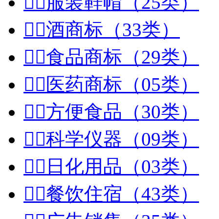


服装鞋帽（25类）


酒商标（33类）


食品商标（29类）


医药商标（05类）


方便食品（30类）


科学仪器（09类）


日化用品（03类）


餐饮住宿（43类）