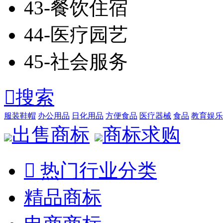
43-餐饮住宿
44-医疗园艺
45-社会服务

搜索
服装鞋帽
办公用品
日化用品
方便食品
医疗器械
食品
教育娱乐
出售商标
商标求购

热门行业分类
精品商标