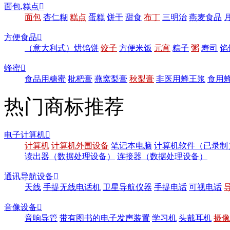
面包,糕点

面包
杏仁糊
糕点
蛋糕
饼干
甜食
布丁
三明治
燕麦食品
方便食品

（意大利式）烘馅饼
饺子
方便米饭
元宵
粽子
粥
寿司
馅
蜂蜜

食品用糖蜜
枇杷膏
燕窝梨膏
秋梨膏
非医用蜂王浆
食用
热门商标推荐
电子计算机

计算机
计算机外围设备
笔记本电脑
计算机软件（已录制
读出器（数据处理设备）
连接器（数据处理设备）
通讯导航设备

天线
手提无线电话机
卫星导航仪器
手提电话
可视电话
音像设备

音响导管
带有图书的电子发声装置
学习机
头戴耳机
摄像