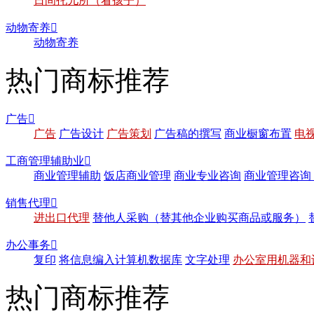
日间托儿所（看孩子）
动物寄养

动物寄养
热门商标推荐
广告

广告
广告设计
广告策划
广告稿的撰写
商业橱窗布置
电
工商管理辅助业

商业管理辅助
饭店商业管理
商业专业咨询
商业管理咨询
销售代理

进出口代理
替他人采购（替其他企业购买商品或服务）
办公事务

复印
将信息编入计算机数据库
文字处理
办公室用机器和
热门商标推荐