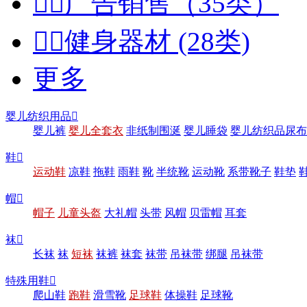


广告销售（35类）


健身器材 (28类)
更多
婴儿纺织用品

婴儿裤
婴儿全套衣
非纸制围涎
婴儿睡袋
婴儿纺织品尿布
鞋

运动鞋
凉鞋
拖鞋
雨鞋
靴
半统靴
运动靴
系带靴子
鞋垫
帽

帽子
儿童头盔
大礼帽
头带
风帽
贝雷帽
耳套
袜

长袜
袜
短袜
袜裤
袜套
袜带
吊袜带
绑腿
吊袜带
特殊用鞋

爬山鞋
跑鞋
滑雪靴
足球鞋
体操鞋
足球靴