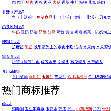
肉
肉干
猪肉
肉冻
肉汤
火腿
香肠
牛肚
板鸭
燕窝
腌肉
非活水产品

鱼（非活的）
鱼制食品
虾（非活）
龙虾（非活）
贝壳类
奶及乳制品

牛奶
豆奶
奶油
奶酪
酸奶
奶昔
黄油
奶粉
奶茶（以奶为主
腌制食品

芝麻酱
果酱
以果蔬为主的零食小吃
话梅
水果肉
水果蜜
罐头食品

听装（罐装）鱼
罐装水果
肉罐头
蔬菜罐头
水产罐头
食用油脂

食用菜油
食用油
玉米油
芝麻油
食用橄榄油
食用葵花籽
热门商标推荐
药品

消毒剂
卫生消毒剂
眼药水
药酒
胶丸
中药成药
片剂
针剂