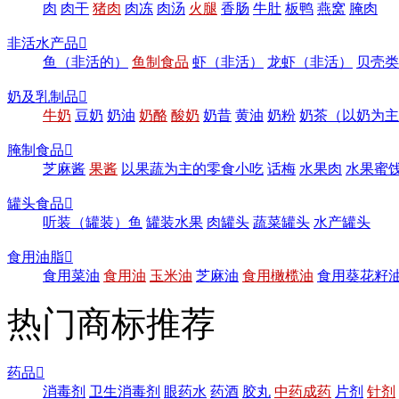
肉
肉干
猪肉
肉冻
肉汤
火腿
香肠
牛肚
板鸭
燕窝
腌肉
非活水产品

鱼（非活的）
鱼制食品
虾（非活）
龙虾（非活）
贝壳类
奶及乳制品

牛奶
豆奶
奶油
奶酪
酸奶
奶昔
黄油
奶粉
奶茶（以奶为主
腌制食品

芝麻酱
果酱
以果蔬为主的零食小吃
话梅
水果肉
水果蜜
罐头食品

听装（罐装）鱼
罐装水果
肉罐头
蔬菜罐头
水产罐头
食用油脂

食用菜油
食用油
玉米油
芝麻油
食用橄榄油
食用葵花籽
热门商标推荐
药品

消毒剂
卫生消毒剂
眼药水
药酒
胶丸
中药成药
片剂
针剂