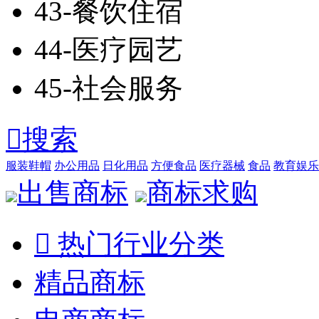
43-餐饮住宿
44-医疗园艺
45-社会服务

搜索
服装鞋帽
办公用品
日化用品
方便食品
医疗器械
食品
教育娱乐
出售商标
商标求购

热门行业分类
精品商标