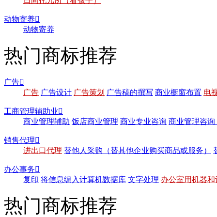
日间托儿所（看孩子）
动物寄养

动物寄养
热门商标推荐
广告

广告
广告设计
广告策划
广告稿的撰写
商业橱窗布置
电
工商管理辅助业

商业管理辅助
饭店商业管理
商业专业咨询
商业管理咨询
销售代理

进出口代理
替他人采购（替其他企业购买商品或服务）
办公事务

复印
将信息编入计算机数据库
文字处理
办公室用机器和
热门商标推荐