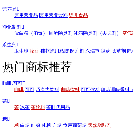
营养品

医用营养品
医用营养饮料
婴儿食品
净化制剂

漂白粉（消毒）
厕所除臭剂
冰箱除臭剂（去味剂）
空气
杀虫剂

卫生球
蚊香
捕苍蝇用粘胶
防蛀剂
杀螨剂
鼠药
除草剂
除
热门商标推荐
咖啡,可可

咖啡
可可
巧克力饮料
咖啡饮料
可可饮料
咖啡调味香料
茶

茶
冰茶
茶饮料
茶叶代用品
糖

糖
白糖
红糖
冰糖
方糖
食用葡萄糖
天然增甜剂