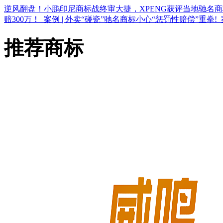
逆风翻盘！小鹏印尼商标战终审大捷，XPENG获评当地驰名商
赔300万！
案例 | 外卖“碰瓷”驰名商标小心“惩罚性赔偿”重拳!
推荐商标