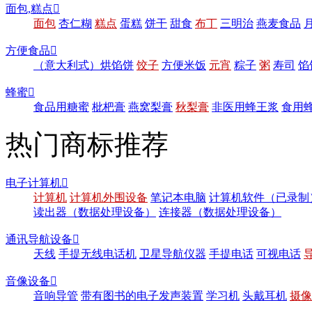
面包,糕点

面包
杏仁糊
糕点
蛋糕
饼干
甜食
布丁
三明治
燕麦食品
方便食品

（意大利式）烘馅饼
饺子
方便米饭
元宵
粽子
粥
寿司
馅
蜂蜜

食品用糖蜜
枇杷膏
燕窝梨膏
秋梨膏
非医用蜂王浆
食用
热门商标推荐
电子计算机

计算机
计算机外围设备
笔记本电脑
计算机软件（已录制
读出器（数据处理设备）
连接器（数据处理设备）
通讯导航设备

天线
手提无线电话机
卫星导航仪器
手提电话
可视电话
音像设备

音响导管
带有图书的电子发声装置
学习机
头戴耳机
摄像