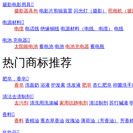
摄影电影用具

摄影器具包
电影片剪辑装置
闪光灯（摄影）
照相机（摄
电源材料

电缆
电话线
绝缘铜线
电源材料（电线、电缆）
电线
电池,充电器

太阳能电池
蓄电池
电池
电池充电器
蓄电瓶
热门商标推荐
肥皂，香皂

香皂
洗面奶
浴液
护发素
洗发液
肥皂
杏仁肥皂
抑菌洗手
清洁去渍制剂

去污剂
清洗用洗涤碱
家用抗静电剂
清洁制剂
苏打碱液
香料

香料
香精油
熏衣草香油
玫瑰油
薄荷油（芳香油）
芳香
化妆品
