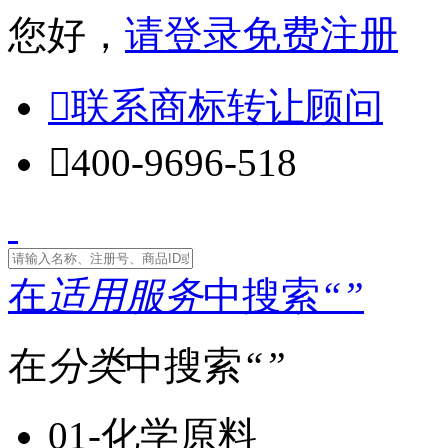
您好，
请登录
免费注册

联系商标转让顾问

400-9696-518
在
适用服务
中搜索
“
”
在
分类
中搜索
“
”
01-化学原料