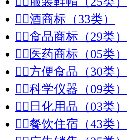


服装鞋帽（25类）


酒商标（33类）


食品商标（29类）


医药商标（05类）


方便食品（30类）


科学仪器（09类）


日化用品（03类）


餐饮住宿（43类）