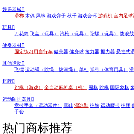
娱乐器械

滑梯
木偶
风筝
游戏弹子
秋千
游戏套环
游戏机
室内足球
玩具

万花筒
飞盘（玩具）
汽枪（玩具）
陀螺（玩具）
拨浪鼓
健身器材

固定练习用自行车
健美器
健身球
拉力器
握力器
悬挂式
其他运动

飞镖
运动绳（跳绳、拔河绳）
单杠
弹弓（体育用具）
滑
棋牌

跳棋（游戏）
全自动麻将桌（机）
围棋
跳棋
国际象棋
运动防护器具

竞技手套（运动器件）
雪鞋
溜冰鞋
护胸
运动腰带
护腰
手套
热门商标推荐