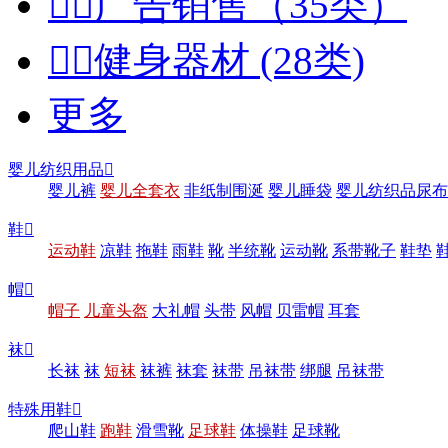


广告销售（35类）


健身器材 (28类)
更多
婴儿纺织用品

婴儿裤
婴儿全套衣
非纸制围涎
婴儿睡袋
婴儿纺织品尿布
鞋

运动鞋
凉鞋
拖鞋
雨鞋
靴
半统靴
运动靴
系带靴子
鞋垫
帽

帽子
儿童头盔
大礼帽
头带
风帽
贝雷帽
耳套
袜

长袜
袜
短袜
袜裤
袜套
袜带
吊袜带
绑腿
吊袜带
特殊用鞋

爬山鞋
跑鞋
滑雪靴
足球鞋
体操鞋
足球靴