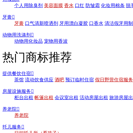
个人用除臭剂
美容面膜
香水
口红
防皱霜
化妆用棉条
脱
牙膏

牙膏
口气清新喷洒剂
牙用漂白凝胶
口香水
清洁假牙用制
动物用洗涤剂

动物用化妆品
宠物用香波
热门商标推荐
提供餐饮住宿

茶馆
流动饮食供应
酒吧
预订临时住宿
假日野营住宿服务
房屋设施服务

柜台出租
帐篷出租
会议室出租
活动房屋出租
旅游房屋出
养老院

养老院
托儿服务
