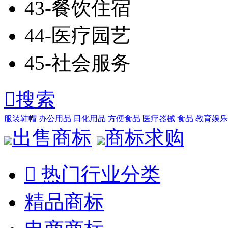
43-餐饮住宿
44-医疗园艺
45-社会服务

搜索
服装鞋帽
办公用品
日化用品
方便食品
医疗器械
食品
教育娱乐
出售商标
商标求购

热门行业分类
精品商标