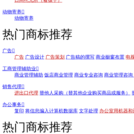
日间托儿所（看孩子）
动物寄养

动物寄养
热门商标推荐
广告

广告
广告设计
广告策划
广告稿的撰写
商业橱窗布置
电
工商管理辅助业

商业管理辅助
饭店商业管理
商业专业咨询
商业管理咨询
销售代理

进出口代理
替他人采购（替其他企业购买商品或服务）
办公事务

复印
将信息编入计算机数据库
文字处理
办公室用机器和
热门商标推荐