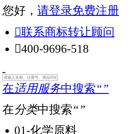
您好，
请登录
免费注册

联系商标转让顾问

400-9696-518
在
适用服务
中搜索
“
”
在
分类
中搜索
“
”
01-化学原料