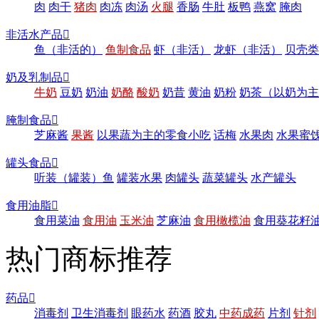
肉
肉干
猪肉
肉冻
肉汤
火腿
香肠
牛肚
板鸭
燕窝
腌肉
非活水产品

鱼（非活的）
鱼制食品
虾（非活）
龙虾（非活）
贝壳类
奶及乳制品

牛奶
豆奶
奶油
奶酪
酸奶
奶昔
黄油
奶粉
奶茶（以奶为主
腌制食品

芝麻酱
果酱
以果蔬为主的零食小吃
话梅
水果肉
水果蜜
罐头食品

听装（罐装）鱼
罐装水果
肉罐头
蔬菜罐头
水产罐头
食用油脂

食用菜油
食用油
玉米油
芝麻油
食用橄榄油
食用葵花籽
热门商标推荐
药品

消毒剂
卫生消毒剂
眼药水
药酒
胶丸
中药成药
片剂
针剂