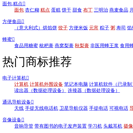
面包,糕点

面包
杏仁糊
糕点
蛋糕
饼干
甜食
布丁
三明治
燕麦食品
方便食品

（意大利式）烘馅饼
饺子
方便米饭
元宵
粽子
粥
寿司
馅
蜂蜜

食品用糖蜜
枇杷膏
燕窝梨膏
秋梨膏
非医用蜂王浆
食用
热门商标推荐
电子计算机

计算机
计算机外围设备
笔记本电脑
计算机软件（已录制
读出器（数据处理设备）
连接器（数据处理设备）
通讯导航设备

天线
手提无线电话机
卫星导航仪器
手提电话
可视电话
音像设备

音响导管
带有图书的电子发声装置
学习机
头戴耳机
摄像