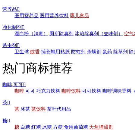
营养品

医用营养品
医用营养饮料
婴儿食品
净化制剂

漂白粉（消毒）
厕所除臭剂
冰箱除臭剂（去味剂）
空气
杀虫剂

卫生球
蚊香
捕苍蝇用粘胶
防蛀剂
杀螨剂
鼠药
除草剂
除
热门商标推荐
咖啡,可可

咖啡
可可
巧克力饮料
咖啡饮料
可可饮料
咖啡调味香料
茶

茶
冰茶
茶饮料
茶叶代用品
糖

糖
白糖
红糖
冰糖
方糖
食用葡萄糖
天然增甜剂