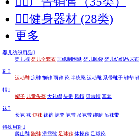


广告销售（35类）


健身器材 (28类)
更多
婴儿纺织用品

婴儿裤
婴儿全套衣
非纸制围涎
婴儿睡袋
婴儿纺织品尿布
鞋

运动鞋
凉鞋
拖鞋
雨鞋
靴
半统靴
运动靴
系带靴子
鞋垫
帽

帽子
儿童头盔
大礼帽
头带
风帽
贝雷帽
耳套
袜

长袜
袜
短袜
袜裤
袜套
袜带
吊袜带
绑腿
吊袜带
特殊用鞋

爬山鞋
跑鞋
滑雪靴
足球鞋
体操鞋
足球靴