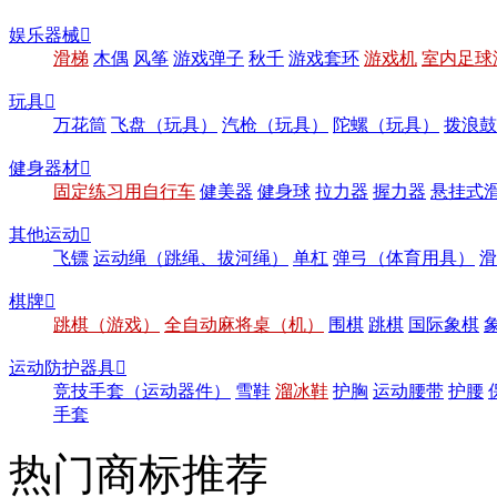
娱乐器械

滑梯
木偶
风筝
游戏弹子
秋千
游戏套环
游戏机
室内足球
玩具

万花筒
飞盘（玩具）
汽枪（玩具）
陀螺（玩具）
拨浪鼓
健身器材

固定练习用自行车
健美器
健身球
拉力器
握力器
悬挂式
其他运动

飞镖
运动绳（跳绳、拔河绳）
单杠
弹弓（体育用具）
滑
棋牌

跳棋（游戏）
全自动麻将桌（机）
围棋
跳棋
国际象棋
运动防护器具

竞技手套（运动器件）
雪鞋
溜冰鞋
护胸
运动腰带
护腰
手套
热门商标推荐