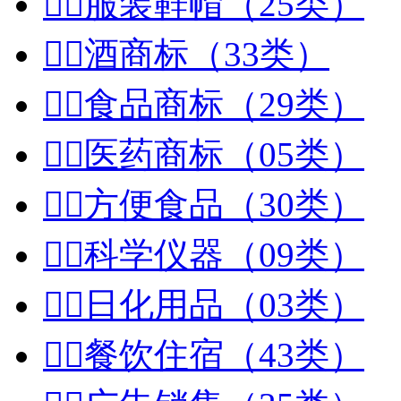


服装鞋帽（25类）


酒商标（33类）


食品商标（29类）


医药商标（05类）


方便食品（30类）


科学仪器（09类）


日化用品（03类）


餐饮住宿（43类）