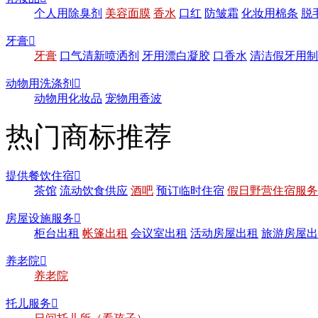
个人用除臭剂
美容面膜
香水
口红
防皱霜
化妆用棉条
脱
牙膏

牙膏
口气清新喷洒剂
牙用漂白凝胶
口香水
清洁假牙用制
动物用洗涤剂

动物用化妆品
宠物用香波
热门商标推荐
提供餐饮住宿

茶馆
流动饮食供应
酒吧
预订临时住宿
假日野营住宿服务
房屋设施服务

柜台出租
帐篷出租
会议室出租
活动房屋出租
旅游房屋出
养老院

养老院
托儿服务
