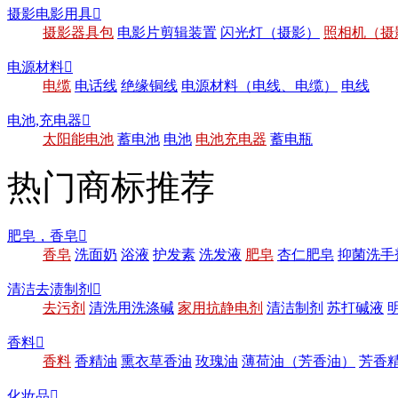
摄影电影用具

摄影器具包
电影片剪辑装置
闪光灯（摄影）
照相机（摄
电源材料

电缆
电话线
绝缘铜线
电源材料（电线、电缆）
电线
电池,充电器

太阳能电池
蓄电池
电池
电池充电器
蓄电瓶
热门商标推荐
肥皂，香皂

香皂
洗面奶
浴液
护发素
洗发液
肥皂
杏仁肥皂
抑菌洗手
清洁去渍制剂

去污剂
清洗用洗涤碱
家用抗静电剂
清洁制剂
苏打碱液
香料

香料
香精油
熏衣草香油
玫瑰油
薄荷油（芳香油）
芳香
化妆品
