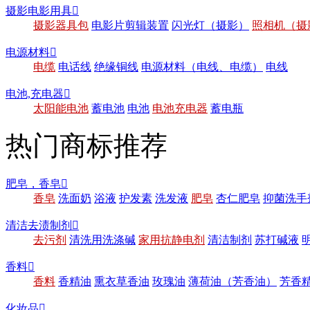
摄影电影用具

摄影器具包
电影片剪辑装置
闪光灯（摄影）
照相机（摄
电源材料

电缆
电话线
绝缘铜线
电源材料（电线、电缆）
电线
电池,充电器

太阳能电池
蓄电池
电池
电池充电器
蓄电瓶
热门商标推荐
肥皂，香皂

香皂
洗面奶
浴液
护发素
洗发液
肥皂
杏仁肥皂
抑菌洗手
清洁去渍制剂

去污剂
清洗用洗涤碱
家用抗静电剂
清洁制剂
苏打碱液
香料

香料
香精油
熏衣草香油
玫瑰油
薄荷油（芳香油）
芳香
化妆品
