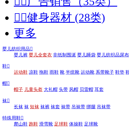


广告销售（35类）


健身器材 (28类)
更多
婴儿纺织用品

婴儿裤
婴儿全套衣
非纸制围涎
婴儿睡袋
婴儿纺织品尿布
鞋

运动鞋
凉鞋
拖鞋
雨鞋
靴
半统靴
运动靴
系带靴子
鞋垫
帽

帽子
儿童头盔
大礼帽
头带
风帽
贝雷帽
耳套
袜

长袜
袜
短袜
袜裤
袜套
袜带
吊袜带
绑腿
吊袜带
特殊用鞋

爬山鞋
跑鞋
滑雪靴
足球鞋
体操鞋
足球靴