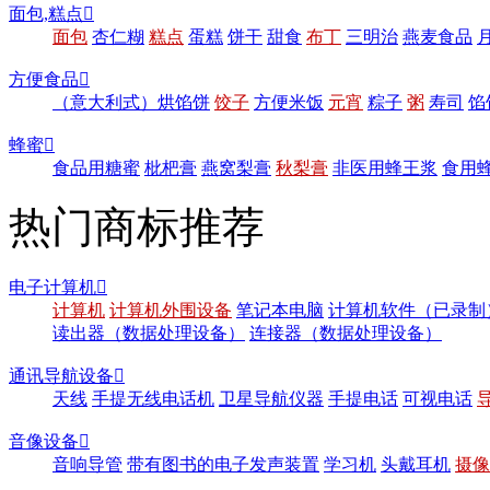
面包,糕点

面包
杏仁糊
糕点
蛋糕
饼干
甜食
布丁
三明治
燕麦食品
方便食品

（意大利式）烘馅饼
饺子
方便米饭
元宵
粽子
粥
寿司
馅
蜂蜜

食品用糖蜜
枇杷膏
燕窝梨膏
秋梨膏
非医用蜂王浆
食用
热门商标推荐
电子计算机

计算机
计算机外围设备
笔记本电脑
计算机软件（已录制
读出器（数据处理设备）
连接器（数据处理设备）
通讯导航设备

天线
手提无线电话机
卫星导航仪器
手提电话
可视电话
音像设备

音响导管
带有图书的电子发声装置
学习机
头戴耳机
摄像