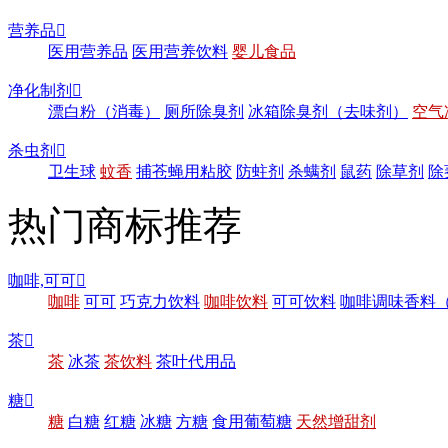
营养品

医用营养品
医用营养饮料
婴儿食品
净化制剂

漂白粉（消毒）
厕所除臭剂
冰箱除臭剂（去味剂）
空气
杀虫剂

卫生球
蚊香
捕苍蝇用粘胶
防蛀剂
杀螨剂
鼠药
除草剂
除
热门商标推荐
咖啡,可可

咖啡
可可
巧克力饮料
咖啡饮料
可可饮料
咖啡调味香料
茶

茶
冰茶
茶饮料
茶叶代用品
糖

糖
白糖
红糖
冰糖
方糖
食用葡萄糖
天然增甜剂