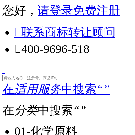
您好，
请登录
免费注册

联系商标转让顾问

400-9696-518
在
适用服务
中搜索
“
”
在
分类
中搜索
“
”
01-化学原料