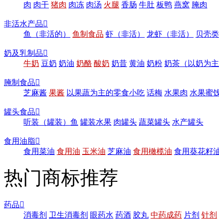
肉
肉干
猪肉
肉冻
肉汤
火腿
香肠
牛肚
板鸭
燕窝
腌肉
非活水产品

鱼（非活的）
鱼制食品
虾（非活）
龙虾（非活）
贝壳类
奶及乳制品

牛奶
豆奶
奶油
奶酪
酸奶
奶昔
黄油
奶粉
奶茶（以奶为主
腌制食品

芝麻酱
果酱
以果蔬为主的零食小吃
话梅
水果肉
水果蜜
罐头食品

听装（罐装）鱼
罐装水果
肉罐头
蔬菜罐头
水产罐头
食用油脂

食用菜油
食用油
玉米油
芝麻油
食用橄榄油
食用葵花籽
热门商标推荐
药品

消毒剂
卫生消毒剂
眼药水
药酒
胶丸
中药成药
片剂
针剂