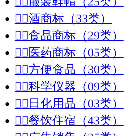


服装鞋帽（25类）


酒商标（33类）


食品商标（29类）


医药商标（05类）


方便食品（30类）


科学仪器（09类）


日化用品（03类）


餐饮住宿（43类）