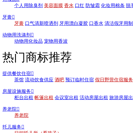
个人用除臭剂
美容面膜
香水
口红
防皱霜
化妆用棉条
脱
牙膏

牙膏
口气清新喷洒剂
牙用漂白凝胶
口香水
清洁假牙用制
动物用洗涤剂

动物用化妆品
宠物用香波
热门商标推荐
提供餐饮住宿

茶馆
流动饮食供应
酒吧
预订临时住宿
假日野营住宿服务
房屋设施服务

柜台出租
帐篷出租
会议室出租
活动房屋出租
旅游房屋出
养老院

养老院
托儿服务
