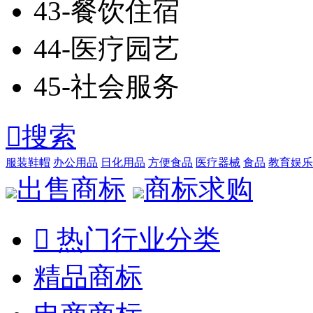
43-餐饮住宿
44-医疗园艺
45-社会服务

搜索
服装鞋帽
办公用品
日化用品
方便食品
医疗器械
食品
教育娱乐
出售商标
商标求购

热门行业分类
精品商标