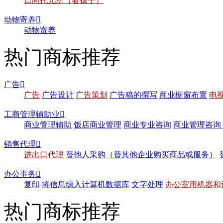
日间托儿所（看孩子）
动物寄养

动物寄养
热门商标推荐
广告

广告
广告设计
广告策划
广告稿的撰写
商业橱窗布置
电
工商管理辅助业

商业管理辅助
饭店商业管理
商业专业咨询
商业管理咨询
销售代理

进出口代理
替他人采购（替其他企业购买商品或服务）
办公事务

复印
将信息编入计算机数据库
文字处理
办公室用机器和
热门商标推荐