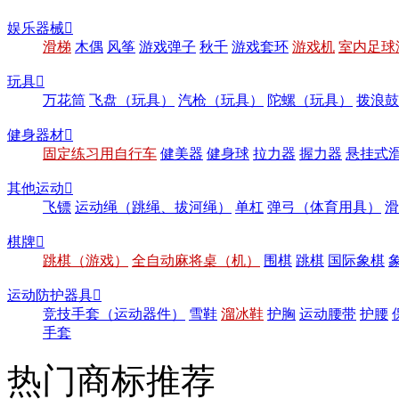
娱乐器械

滑梯
木偶
风筝
游戏弹子
秋千
游戏套环
游戏机
室内足球
玩具

万花筒
飞盘（玩具）
汽枪（玩具）
陀螺（玩具）
拨浪鼓
健身器材

固定练习用自行车
健美器
健身球
拉力器
握力器
悬挂式
其他运动

飞镖
运动绳（跳绳、拔河绳）
单杠
弹弓（体育用具）
滑
棋牌

跳棋（游戏）
全自动麻将桌（机）
围棋
跳棋
国际象棋
运动防护器具

竞技手套（运动器件）
雪鞋
溜冰鞋
护胸
运动腰带
护腰
手套
热门商标推荐