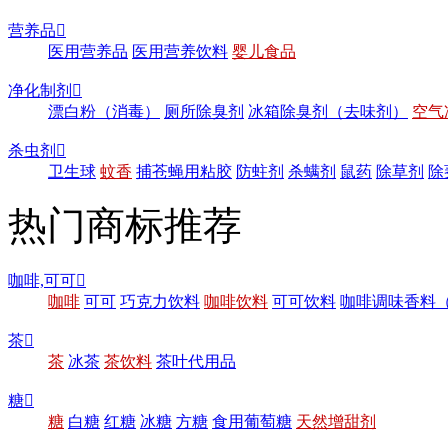
营养品

医用营养品
医用营养饮料
婴儿食品
净化制剂

漂白粉（消毒）
厕所除臭剂
冰箱除臭剂（去味剂）
空气
杀虫剂

卫生球
蚊香
捕苍蝇用粘胶
防蛀剂
杀螨剂
鼠药
除草剂
除
热门商标推荐
咖啡,可可

咖啡
可可
巧克力饮料
咖啡饮料
可可饮料
咖啡调味香料
茶

茶
冰茶
茶饮料
茶叶代用品
糖

糖
白糖
红糖
冰糖
方糖
食用葡萄糖
天然增甜剂