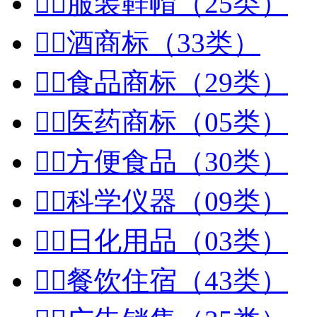


服装鞋帽（25类）


酒商标（33类）


食品商标（29类）


医药商标（05类）


方便食品（30类）


科学仪器（09类）


日化用品（03类）


餐饮住宿（43类）