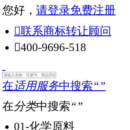
您好，
请登录
免费注册

联系商标转让顾问

400-9696-518
在
适用服务
中搜索
“
”
在
分类
中搜索
“
”
01-化学原料