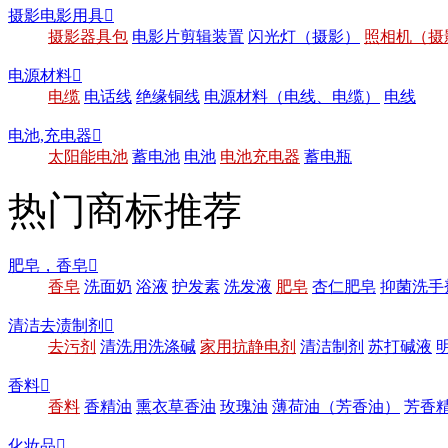
摄影电影用具

摄影器具包
电影片剪辑装置
闪光灯（摄影）
照相机（摄
电源材料

电缆
电话线
绝缘铜线
电源材料（电线、电缆）
电线
电池,充电器

太阳能电池
蓄电池
电池
电池充电器
蓄电瓶
热门商标推荐
肥皂，香皂

香皂
洗面奶
浴液
护发素
洗发液
肥皂
杏仁肥皂
抑菌洗手
清洁去渍制剂

去污剂
清洗用洗涤碱
家用抗静电剂
清洁制剂
苏打碱液
香料

香料
香精油
熏衣草香油
玫瑰油
薄荷油（芳香油）
芳香
化妆品
