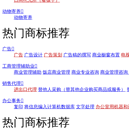
日间托儿所（看孩子）
动物寄养

动物寄养
热门商标推荐
广告

广告
广告设计
广告策划
广告稿的撰写
商业橱窗布置
电
工商管理辅助业

商业管理辅助
饭店商业管理
商业专业咨询
商业管理咨询
销售代理

进出口代理
替他人采购（替其他企业购买商品或服务）
办公事务

复印
将信息编入计算机数据库
文字处理
办公室用机器和
热门商标推荐