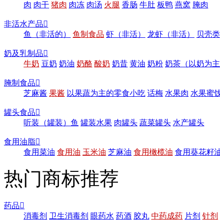
肉
肉干
猪肉
肉冻
肉汤
火腿
香肠
牛肚
板鸭
燕窝
腌肉
非活水产品

鱼（非活的）
鱼制食品
虾（非活）
龙虾（非活）
贝壳类
奶及乳制品

牛奶
豆奶
奶油
奶酪
酸奶
奶昔
黄油
奶粉
奶茶（以奶为主
腌制食品

芝麻酱
果酱
以果蔬为主的零食小吃
话梅
水果肉
水果蜜
罐头食品

听装（罐装）鱼
罐装水果
肉罐头
蔬菜罐头
水产罐头
食用油脂

食用菜油
食用油
玉米油
芝麻油
食用橄榄油
食用葵花籽
热门商标推荐
药品

消毒剂
卫生消毒剂
眼药水
药酒
胶丸
中药成药
片剂
针剂