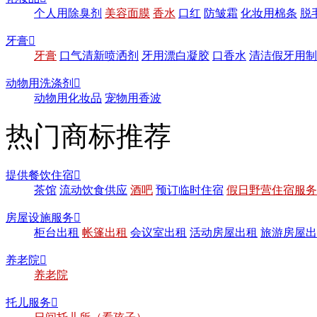
个人用除臭剂
美容面膜
香水
口红
防皱霜
化妆用棉条
脱
牙膏

牙膏
口气清新喷洒剂
牙用漂白凝胶
口香水
清洁假牙用制
动物用洗涤剂

动物用化妆品
宠物用香波
热门商标推荐
提供餐饮住宿

茶馆
流动饮食供应
酒吧
预订临时住宿
假日野营住宿服务
房屋设施服务

柜台出租
帐篷出租
会议室出租
活动房屋出租
旅游房屋出
养老院

养老院
托儿服务
