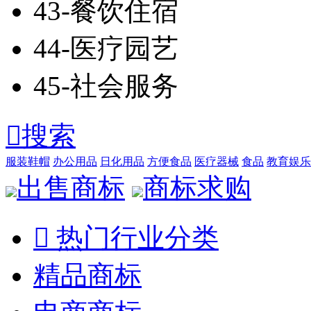
43-餐饮住宿
44-医疗园艺
45-社会服务

搜索
服装鞋帽
办公用品
日化用品
方便食品
医疗器械
食品
教育娱乐
出售商标
商标求购

热门行业分类
精品商标