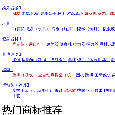
娱乐器械

滑梯
木偶
风筝
游戏弹子
秋千
游戏套环
游戏机
室内足球
玩具

万花筒
飞盘（玩具）
汽枪（玩具）
陀螺（玩具）
拨浪鼓
健身器材

固定练习用自行车
健美器
健身球
拉力器
握力器
悬挂式
其他运动

飞镖
运动绳（跳绳、拔河绳）
单杠
弹弓（体育用具）
滑
棋牌

跳棋（游戏）
全自动麻将桌（机）
围棋
跳棋
国际象棋
运动防护器具

竞技手套（运动器件）
雪鞋
溜冰鞋
护胸
运动腰带
护腰
手套
热门商标推荐