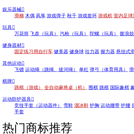
娱乐器械

滑梯
木偶
风筝
游戏弹子
秋千
游戏套环
游戏机
室内足球
玩具

万花筒
飞盘（玩具）
汽枪（玩具）
陀螺（玩具）
拨浪鼓
健身器材

固定练习用自行车
健美器
健身球
拉力器
握力器
悬挂式
其他运动

飞镖
运动绳（跳绳、拔河绳）
单杠
弹弓（体育用具）
滑
棋牌

跳棋（游戏）
全自动麻将桌（机）
围棋
跳棋
国际象棋
运动防护器具

竞技手套（运动器件）
雪鞋
溜冰鞋
护胸
运动腰带
护腰
手套
热门商标推荐