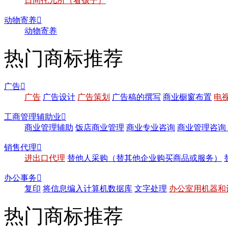
日间托儿所（看孩子）
动物寄养

动物寄养
热门商标推荐
广告

广告
广告设计
广告策划
广告稿的撰写
商业橱窗布置
电
工商管理辅助业

商业管理辅助
饭店商业管理
商业专业咨询
商业管理咨询
销售代理

进出口代理
替他人采购（替其他企业购买商品或服务）
办公事务

复印
将信息编入计算机数据库
文字处理
办公室用机器和
热门商标推荐