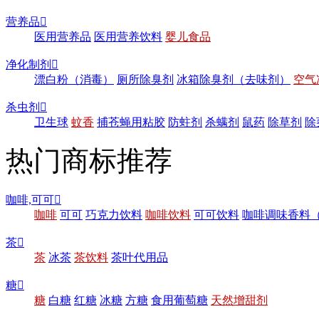
营养品

医用营养品
医用营养饮料
婴儿食品
净化制剂

漂白粉（消毒）
厕所除臭剂
冰箱除臭剂（去味剂）
空气
杀虫剂

卫生球
蚊香
捕苍蝇用粘胶
防蛀剂
杀螨剂
鼠药
除草剂
除
热门商标推荐
咖啡,可可

咖啡
可可
巧克力饮料
咖啡饮料
可可饮料
咖啡调味香料
茶

茶
冰茶
茶饮料
茶叶代用品
糖

糖
白糖
红糖
冰糖
方糖
食用葡萄糖
天然增甜剂