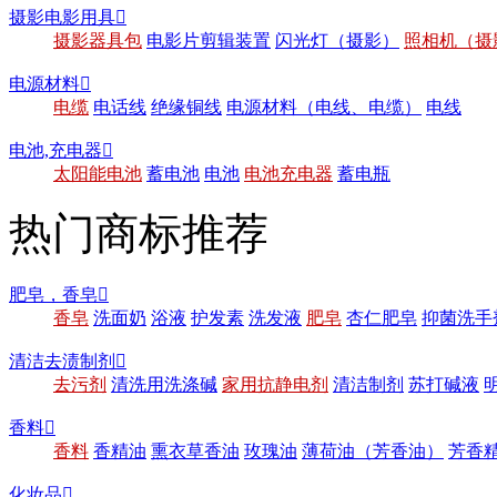
摄影电影用具

摄影器具包
电影片剪辑装置
闪光灯（摄影）
照相机（摄
电源材料

电缆
电话线
绝缘铜线
电源材料（电线、电缆）
电线
电池,充电器

太阳能电池
蓄电池
电池
电池充电器
蓄电瓶
热门商标推荐
肥皂，香皂

香皂
洗面奶
浴液
护发素
洗发液
肥皂
杏仁肥皂
抑菌洗手
清洁去渍制剂

去污剂
清洗用洗涤碱
家用抗静电剂
清洁制剂
苏打碱液
香料

香料
香精油
熏衣草香油
玫瑰油
薄荷油（芳香油）
芳香
化妆品
