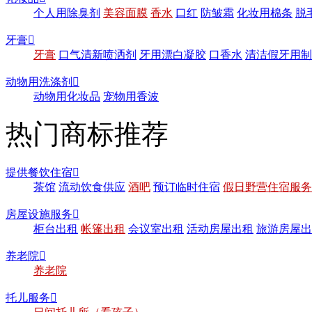
个人用除臭剂
美容面膜
香水
口红
防皱霜
化妆用棉条
脱
牙膏

牙膏
口气清新喷洒剂
牙用漂白凝胶
口香水
清洁假牙用制
动物用洗涤剂

动物用化妆品
宠物用香波
热门商标推荐
提供餐饮住宿

茶馆
流动饮食供应
酒吧
预订临时住宿
假日野营住宿服务
房屋设施服务

柜台出租
帐篷出租
会议室出租
活动房屋出租
旅游房屋出
养老院

养老院
托儿服务
