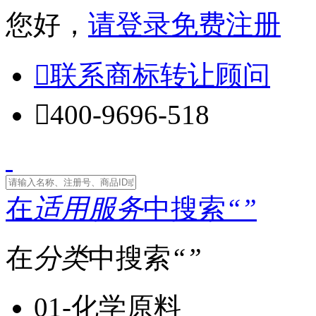
您好，
请登录
免费注册

联系商标转让顾问

400-9696-518
在
适用服务
中搜索
“
”
在
分类
中搜索
“
”
01-化学原料