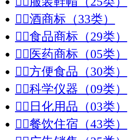


服装鞋帽（25类）


酒商标（33类）


食品商标（29类）


医药商标（05类）


方便食品（30类）


科学仪器（09类）


日化用品（03类）


餐饮住宿（43类）