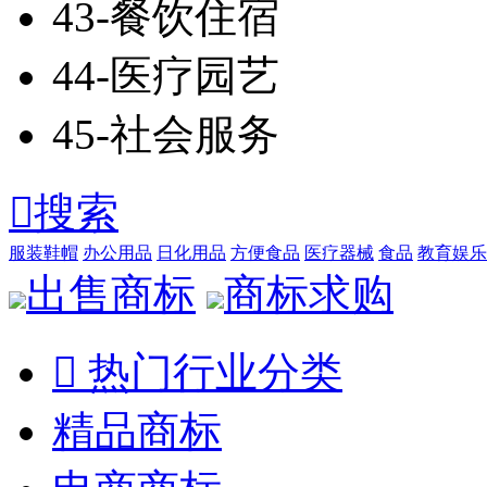
43-餐饮住宿
44-医疗园艺
45-社会服务

搜索
服装鞋帽
办公用品
日化用品
方便食品
医疗器械
食品
教育娱乐
出售商标
商标求购

热门行业分类
精品商标