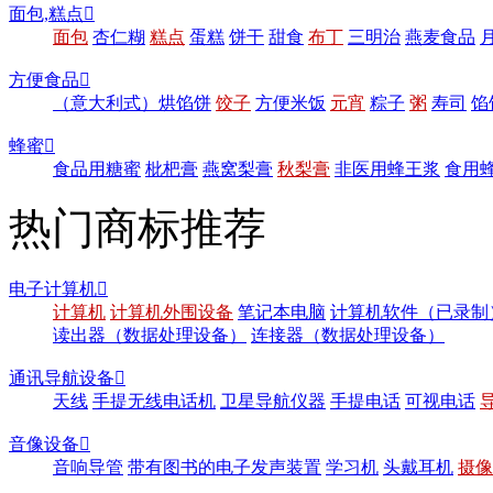
面包,糕点

面包
杏仁糊
糕点
蛋糕
饼干
甜食
布丁
三明治
燕麦食品
方便食品

（意大利式）烘馅饼
饺子
方便米饭
元宵
粽子
粥
寿司
馅
蜂蜜

食品用糖蜜
枇杷膏
燕窝梨膏
秋梨膏
非医用蜂王浆
食用
热门商标推荐
电子计算机

计算机
计算机外围设备
笔记本电脑
计算机软件（已录制
读出器（数据处理设备）
连接器（数据处理设备）
通讯导航设备

天线
手提无线电话机
卫星导航仪器
手提电话
可视电话
音像设备

音响导管
带有图书的电子发声装置
学习机
头戴耳机
摄像