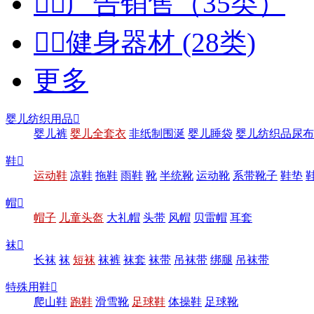


广告销售（35类）


健身器材 (28类)
更多
婴儿纺织用品

婴儿裤
婴儿全套衣
非纸制围涎
婴儿睡袋
婴儿纺织品尿布
鞋

运动鞋
凉鞋
拖鞋
雨鞋
靴
半统靴
运动靴
系带靴子
鞋垫
帽

帽子
儿童头盔
大礼帽
头带
风帽
贝雷帽
耳套
袜

长袜
袜
短袜
袜裤
袜套
袜带
吊袜带
绑腿
吊袜带
特殊用鞋

爬山鞋
跑鞋
滑雪靴
足球鞋
体操鞋
足球靴