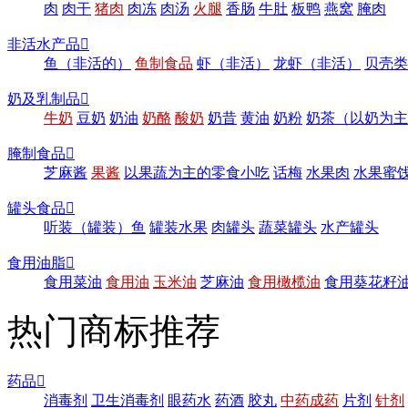
肉
肉干
猪肉
肉冻
肉汤
火腿
香肠
牛肚
板鸭
燕窝
腌肉
非活水产品

鱼（非活的）
鱼制食品
虾（非活）
龙虾（非活）
贝壳类
奶及乳制品

牛奶
豆奶
奶油
奶酪
酸奶
奶昔
黄油
奶粉
奶茶（以奶为主
腌制食品

芝麻酱
果酱
以果蔬为主的零食小吃
话梅
水果肉
水果蜜
罐头食品

听装（罐装）鱼
罐装水果
肉罐头
蔬菜罐头
水产罐头
食用油脂

食用菜油
食用油
玉米油
芝麻油
食用橄榄油
食用葵花籽
热门商标推荐
药品

消毒剂
卫生消毒剂
眼药水
药酒
胶丸
中药成药
片剂
针剂