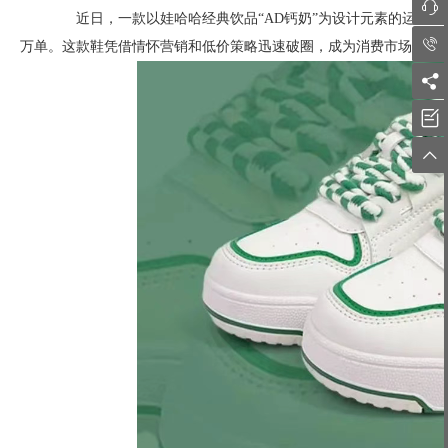

近日，一款以娃哈哈经典饮品“AD钙奶”为设计元素的运动鞋在

万单。这款鞋凭借情怀营销和低价策略迅速破圈，成为消费市场的热


