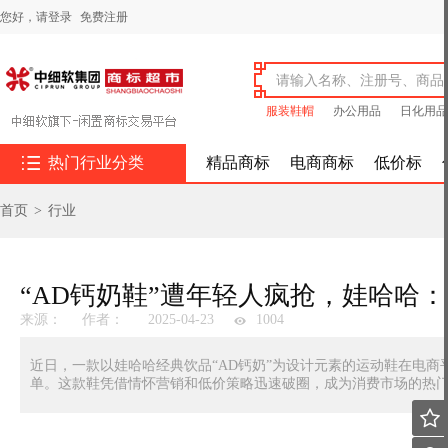
您好，
请登录
免费注册
服装鞋帽
办公用品
日化用品

热门行业分类
精品商标
电商商标
低价标
首页
>
行业
“AD钙奶鞋”遭年轻人疯抢，娃哈哈
来源：
作者：
2025-04-23
1004
近日，一款以娃哈哈经典饮品“AD钙奶”为设计元素的运动鞋在电商平
单。这款鞋凭借情怀营销和低价策略迅速破圈，成为消费市场的热
