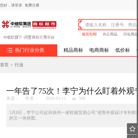
您好，
请登录
免费注册
服装鞋帽
办公用品
日化用品

热门行业分类
精品商标
电商商标
低价标
首页
>
行业
一年告了75次！李宁为什么盯着外观
来源：
作者：
2026-05-11
598
5月8日，李宁公司起诉泉州一家鞋服贸易公司"侵害外观设计专利
的又一块拼图。
