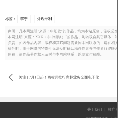
标签：
李宁
外观专利
声明：凡本网注明"来源：中细软"的作品，均为本站原创，侵权必究！转载
本网注明“来源：XXX（非中细软）”的作品，均转载自其它媒体
负责。如因作品内容、版权和其它问题需要同本网联系的，请在相关作品刊
稿件时，由于网络的特殊性无法及时确认稿件作者并与作者取得联
用费，请作品著作权人及时与本网站联系，以便支付稿酬。

关注 | 7月1日起！商标局推行商标业务全面电子化
关于我们
推广
|