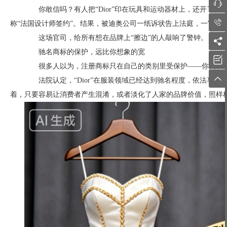

你敢信吗？有人把“Dior”印在玩具和运动器材上，还开了个“Di

称“法国设计师签约”。结果，被迪奥公司一纸诉状告上法庭，一审直接
这场官司，给所有想在品牌上“擦边”的人敲响了警钟。

驰名商标的保护，远比你想象的宽

很多人以为，注册商标只在自己的类别里受保护——你卖衣服

法院认定，“Dior”在服装领域已经达到驰名程度，依法享有
着，只要容易让消费者产生混淆，或者淡化了人家的品牌价值，照样