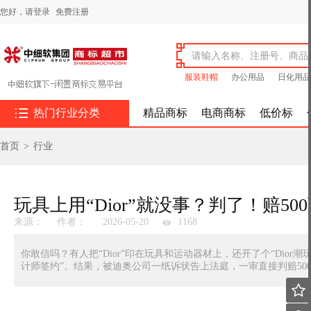
您好，
请登录
免费注册
服装鞋帽
办公用品
日化用品

热门行业分类
精品商标
电商商标
低价标
首页
>
行业
玩具上用“Dior”就没事？判了！赔50
来源：
作者：
2026-05-20
1168
你敢信吗？有人把“Dior”印在玩具和运动器材上，还开了个“Dior潮
计师签约”。结果，被迪奥公司一纸诉状告上法庭，一审直接判赔50
