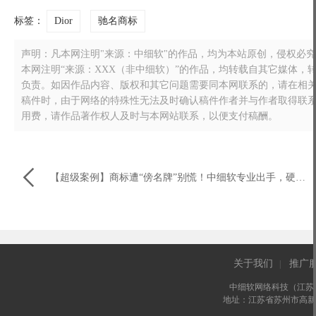
标签：
Dior
驰名商标
声明：凡本网注明"来源：中细软"的作品，均为本站原创，侵权必究！转载
本网注明“来源：XXX（非中细软）”的作品，均转载自其它媒体
负责。如因作品内容、版权和其它问题需要同本网联系的，请在相关作品刊
稿件时，由于网络的特殊性无法及时确认稿件作者并与作者取得联
用费，请作品著作权人及时与本网站联系，以便支付稿酬。

【超级案例】商标遭“傍名牌”别慌！中细软专业出手，硬核守护客户品牌！
关于我们
推广
|
中细软网络科技（江苏
地址：江苏省苏州市高新区长