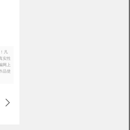
n！凡
真实性
摘编网上
作品使

！