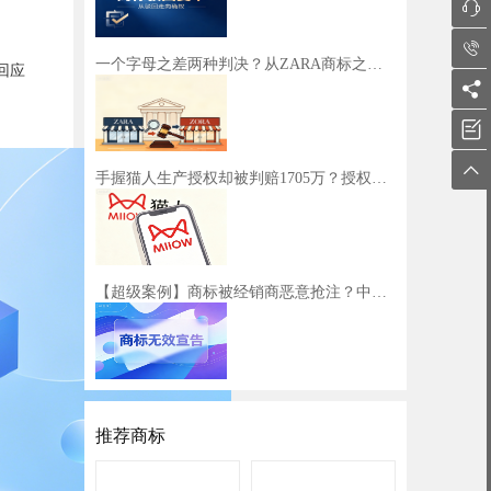


一个字母之差两种判决？从ZARA商标之争看企业出海商标布局策略
回应



手握猫人生产授权却被判赔1705万？授权边界千万不能越！
【超级案例】商标被经销商恶意抢注？中细软专业举证，成功捍卫品牌权益
推荐商标