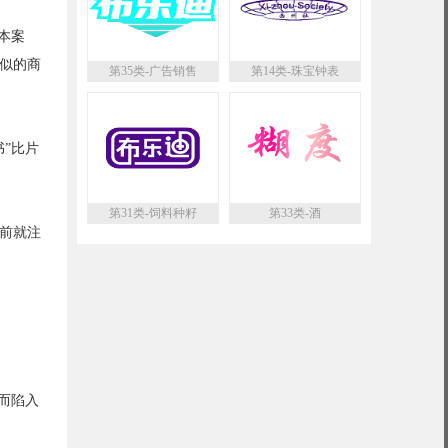
本案
近似的商
第35类-广告销售
第14类-珠宝钟表
”比片
第31类-饲料种籽
第33类-酒
前就注
而陷入