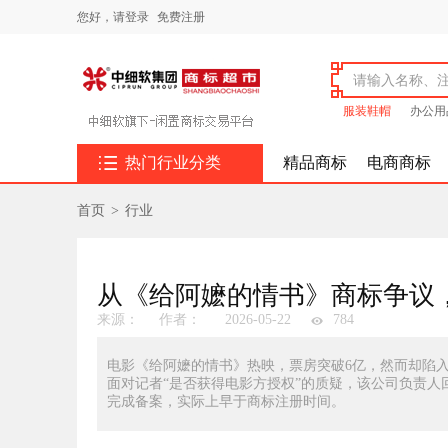
您好，
请登录
免费注册
服装鞋帽
办公用

热门行业分类
精品商标
电商商标
首页
>
行业
从《给阿嬷的情书》商标争议
来源：
作者：
2026-05-22
784
电影《给阿嬷的情书》热映，票房突破6亿，然而却陷入
面对记者“是否获得电影方授权”的质疑，该公司负责人
完成备案，实际上早于商标注册时间。