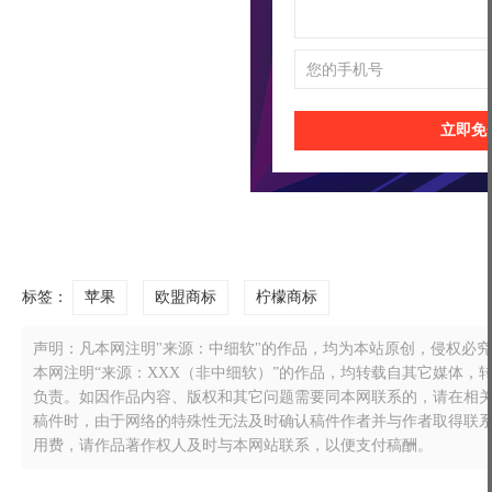
立即免
标签：
苹果
欧盟商标
柠檬商标
声明：凡本网注明"来源：中细软"的作品，均为本站原创，侵权必究！转载
本网注明“来源：XXX（非中细软）”的作品，均转载自其它媒体
负责。如因作品内容、版权和其它问题需要同本网联系的，请在相关作品刊
稿件时，由于网络的特殊性无法及时确认稿件作者并与作者取得联
用费，请作品著作权人及时与本网站联系，以便支付稿酬。