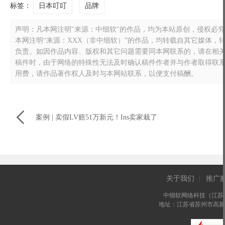
标签：
日本叮叮
品牌
声明：凡本网注明"来源：中细软"的作品，均为本站原创，侵权必究！转载
本网注明“来源：XXX（非中细软）”的作品，均转载自其它媒体
负责。如因作品内容、版权和其它问题需要同本网联系的，请在相关作品刊
稿件时，由于网络的特殊性无法及时确认稿件作者并与作者取得联
用费，请作品著作权人及时与本网站联系，以便支付稿酬。

案例 | 卖假LV赔51万新元！Ins卖家栽了
关于我们
推广
|
中细软网络科技（江苏
地址：江苏省苏州市高新区长