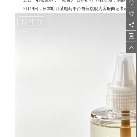
近日，有报道称，一款名为“日本叮叮”的蚊香液，实际并非产

5月19日，日本叮叮某电商平台自营旗舰店客服向记者表示，



