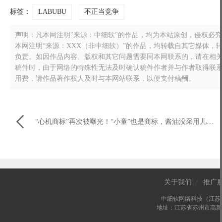
标签：
LABUBU
不正当竞争
声明：凡本网注明"来源：中细软"的作品，均为本站原创，侵权必究！转载
本网注明“来源：XXX（非中细软）”的作品，均转载自其它媒体
负责。如因作品内容、版权和其它问题需要同本网联系的，请在相关作品刊
稿件时，由于网络的特殊性无法及时确认稿件作者并与作者取得联
用费，请作品著作权人及时与本网站联系，以便支付稿酬。

“心机商标”再次被曝光！“小童”也是商标，酱油没采用儿童标准！
关于我们
推广
|
中细软网络科技（江苏
地址：江苏省苏州市高新区长