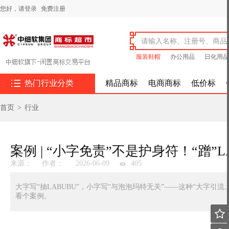
您好，
请登录
免费注册
服装鞋帽
办公用品
日化用品

热门行业分类
精品商标
电商商标
低价标
首页
>
行业
案例 | “小字免责”不是护身符！“蹭”L
来源：
作者：
2026-06-09
405
大字写“抽LABUBU”，小字写“与泡泡玛特无关”——这种“大字
看个案例。
