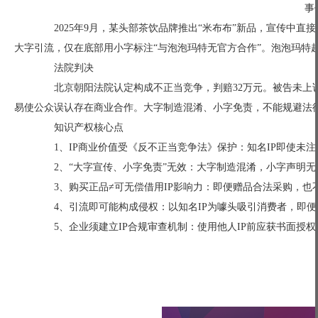
事
2025年9月，某头部茶饮品牌推出“米布布”新品，宣传中直接使用
大字引流，仅在底部用小字标注“与泡泡玛特无官方合作”。泡泡玛特
法院判决
北京朝阳法院认定构成不正当竞争，判赔32万元。被告未上诉。
易使公众误认存在商业合作。大字制造混淆、小字免责，不能规避法
知识产权核心点
1、IP商业价值受《反不正当竞争法》保护：知名IP即使未
2、“大字宣传、小字免责”无效：大字制造混淆，小字声明无
3、购买正品≠可无偿借用IP影响力：即便赠品合法采购，也不
4、引流即可能构成侵权：以知名IP为噱头吸引消费者，即便
5、企业须建立IP合规审查机制：使用他人IP前应获书面授权