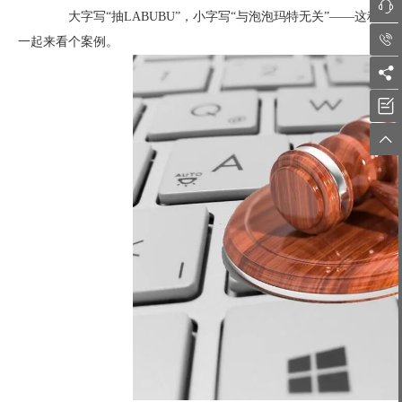

大字写“抽LABUBU”，小字写“与泡泡玛特无关”——这种“

一起来看个案例。


