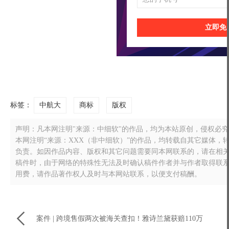
立即免
标签：
中航大
商标
版权
声明：凡本网注明"来源：中细软"的作品，均为本站原创，侵权必究！转载
本网注明“来源：XXX（非中细软）”的作品，均转载自其它媒体
负责。如因作品内容、版权和其它问题需要同本网联系的，请在相关作品刊
稿件时，由于网络的特殊性无法及时确认稿件作者并与作者取得联
用费，请作品著作权人及时与本网站联系，以便支付稿酬。

案件 | 跨境售假两次被海关查扣！雅诗兰黛获赔110万