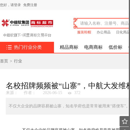
您好，
请登录
免费注册
服装鞋帽
办公用品
日化用品

热门行业分类
精品商标
电商商标
低价标
首页
>
行业
名校招牌频频被“山寨”，中航大发维
来源：
作者：
2026-06-15
372
不仅大企业的品牌容易被山寨，知名学府也是常常被用来“搭便车”。
